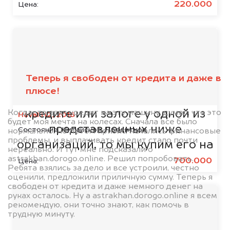
220.000
Цена:
Мы сотрудничаем с
банками
Теперь я свободен от кредита и даже в
плюсе!
Если ваш автомобиль находится в
Когда-то взял кредит на эту машину, думал, что это
кредите или залоге у одной из
Haval H2, 2016
будет моя мечта на колесах. Сначала все было
представленных ниже
Состояние:
Китайское, Кредитное
нормально, но потом кризис, начались финансовые
проблемы, и выплачивать кредит стало почти
организаций, то мы купим его на
нереально. И тут мне подсказали о
astrakhan.dorogo.online. Решил попробовать.
5% дороже!
700.000
Цена:
Ребята взялись за дело и все устроили, честно
оценили, предложили приличную сумму. Теперь я
свободен от кредита и даже немного денег на
руках осталось. Ну а astrakhan.dorogo.online я всем
рекомендую, они точно знают, как помочь в
трудную минуту.