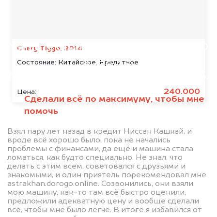
абсолютно
БЕСПЛАТНО
Узнайте стоимость автомобиля NIO
Chery Tiggo, 2014
в залоге.
Состояние:
Китайское, Кредитное
Мы купим ваше авто на 20.000 руб.
дороже, чем предлагают на
240.000
Цена:
Сделали всё по максимуму, чтобы мне
автоаукционах.
помочь
Взял пару лет назад в кредит Ниссан Кашкай, и
вроде всё хорошо было, пока не начались
проблемы с финансами, да ещё и машина стала
ломаться, как будто специально. Не знал, что
делать с этим всем, советовался с друзьями и
знакомыми, и один приятель порекомендовал мне
astrakhan.dorogo.online. Созвонились, они взяли
мою машину, как-то там всё быстро оценили,
Узнать стоимость
предложили адекватную цену и вообще сделали
всё, чтобы мне было легче. В итоге я избавился от