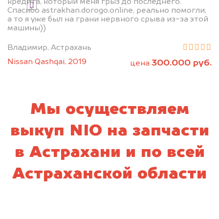
кредита, который меня грыз до последнего.
Я даю согласие на обработку своих
Спасибо astrakhan.dorogo.online, реально помогли,
персональных данных и соглашаюсь с
а то я уже был на грани нервного срыва из-за этой
политикой конфиденциальности
машины))
Владимир, Астрахань
Nissan Qashqai, 2019
300.000 руб.
цена
Мы осуществляем
выкуп NIO на запчасти
в Астрахани и по всей
Астраханской области