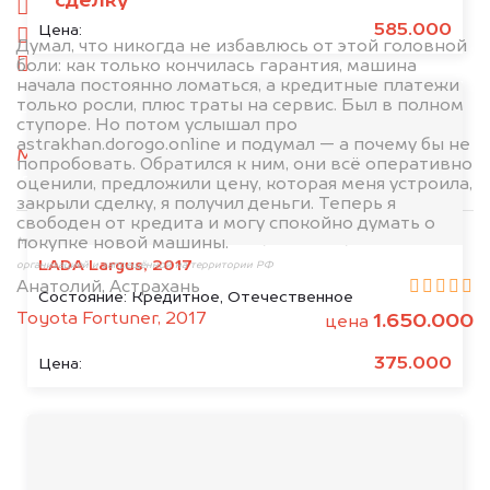
сделку
слева
585.000
Цена:
справа
Думал, что никогда не избавлюсь от этой головной
боли: как только кончилась гарантия, машина
салон
начала постоянно ломаться, а кредитные платежи
только росли, плюс траты на сервис. Был в полном
2. Отправьте фотографии на номер
ступоре. Но потом услышал про
+79584983298 по WhatsApp*,
в мессенджер
astrakhan.dorogo.online и подумал — а почему бы не
MAX
или на электронную почту
попробовать. Обратился к ним, они всё оперативно
info@dorogo.online
оценили, предложили цену, которая меня устроила,
закрыли сделку, я получил деньги. Теперь я
свободен от кредита и могу спокойно думать о
покупке новой машины.
*принадлежит компании Meta Platforms, Inc., признанной экстремистской
LADA Largus, 2017
организацией и запрещённой на территории РФ
Анатолий, Астрахань
Состояние:
Кредитное, Отечественное
Toyota Fortuner, 2017
1.650.000
цена
375.000
Цена:
Мы консультируем