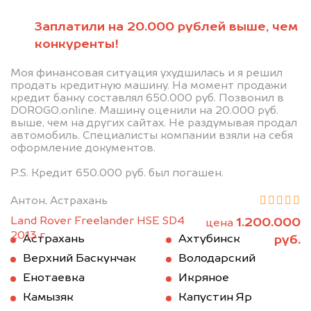
Заплатили на 20.000 рублей выше, чем
конкуренты!
Моя финансовая ситуация ухудшилась и я решил
продать кредитную машину. На момент продажи
кредит банку составлял 650.000 руб. Позвонил в
DOROGO.online. Машину оценили на 20.000 руб.
выше, чем на других сайтах. Не раздумывая продал
автомобиль. Специалисты компании взяли на себя
оформление документов.
P.S. Кредит 650.000 руб. был погашен.
Антон, Астрахань
Land Rover Freelander HSE SD4
1.200.000
цена
2013 г.
руб.
Астрахань
Ахтубинск
Верхний Баскунчак
Володарский
Енотаевка
Икряное
Камызяк
Капустин Яр