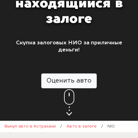
находящийся в
залоге
Скупка залоговых НИО за приличные
деньги!
Оценить авто
Выкуп авто в Астрахани
/
Авто в залоге
/
NIO