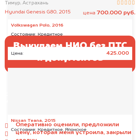
Тимур, Астрахань
Hyundai Genesis G80, 2015
700.000 руб.
цена
Volkswagen Polo, 2016
Состояние:
Кредитное
Выкупаем НИО без ПТС
425.000
Цена:
и документов
Отправьте фотографии автомобиля — через
минуту эксперт-оценщик назовёт сумму.
1. Сфотографируйте машину:
Nissan Teana, 2015
Оперативно оценили, предложили
спереди
Состояние:
Кредитное, Японское
цену, которая меня устроила, закрыли
сзади