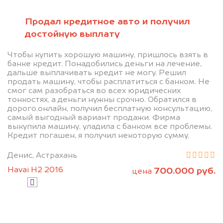
551-81-15
Продал кредитное авто и получил
Мы проконсультируем вас и
достойную выплату
рассчитаем стоимость вашего
Чтобы купить хорошую машину, пришлось взять в
автомобиля.
банке кредит. Понадобились деньги на лечение,
дальше выплачивать кредит не могу. Решил
продать машину, чтобы расплатиться с банком. Не
смог сам разобраться во всех юридических
тонкостях, а деньги нужны срочно. Обратился в
дорого.онлайн, получил бесплатную консультацию,
самый выгодный вариант продажи. Фирма
выкупила машину, уладила с банком все проблемы.
Кредит погашен, я получил некоторую сумму.
Узнать цену
Денис, Астрахань
Havai H2 2016
700.000 руб.
цена
Я даю согласие на обработку своих
персональных данных и соглашаюсь с
политикой конфиденциальности