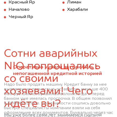
Красный Яр
Лиман
Началово
Харабали
Черный Яр
Сотни аварийных
NIO попрощались
Оперативно купили автомобиль с
непогашенной кредитной историей
со своими
Надо было продать машину. Кредит банку за нее
хозяевами! Чего
выплачен не полностью, оставалось меньше 400
000 руб. Боялся бумажной волокиты да и перед
банком уже имелась просрочка. В общем позвонил
ждёте вы?
в DOROGO.online. По стоимости сошлись довольно
быстро. Специалисты компании взяли на себя
оформление всех документов. Буквально через час
Мы уже более семи лет занимаемся скупкой