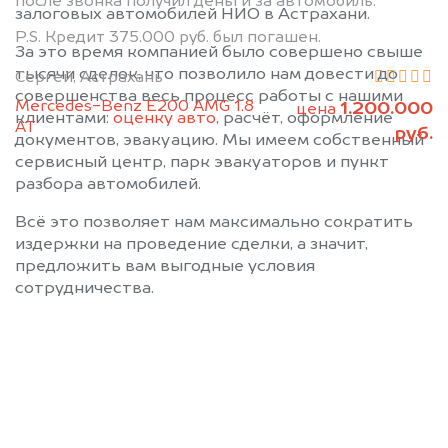
после звонка получил деньги за автомобиль.
залоговых автомобилей НИО в Астрахани.
P.S. Кредит 375.000 руб. был погашен.
За это время компанией было совершено свыше
тысячи сделок, что позволило нам довести до
Сергей, Астрахань
совершенства весь процесс работы с нашими
Mercedes-Benz E200 AMG 1.8
1.200.000
цена
клиентами:
оценку авто
, расчёт, оформление
АТ
руб.
документов, эвакуацию. Мы имеем собственный
сервисный центр, парк эвакуаторов и пункт
разбора автомобилей.
Всё это позволяет нам максимально сократить
издержки на проведение сделки, а значит,
предложить вам выгодные условия
сотрудничества.
Позвоните нам: 8 (800)