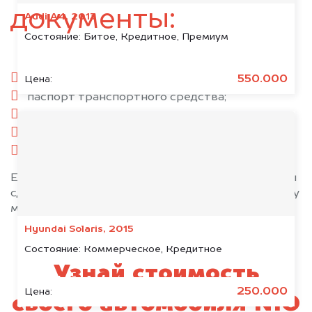
документы:
Audi A4, 2013
Состояние:
Битое, Кредитное, Премиум
паспорт гражданина РФ;
550.000
Цена:
паспорт транспортного средства;
свидетельство о регистрации;
комплект ключей;
при необходимости — доверенность.
Если у вас нет всех документов, то наши юристы
сделают всё возможное, чтобы оформить сделку
максимально быстро!
Hyundai Solaris, 2015
Состояние:
Коммерческое, Кредитное
Узнай стоимость
250.000
Цена:
своего автомобиля NIO