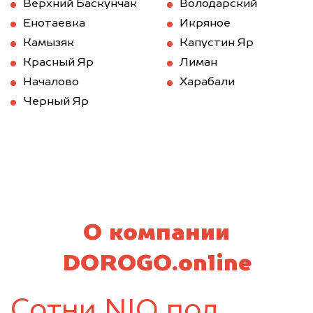
Верхний Баскунчак
Володарский
Енотаевка
Икряное
Камызяк
Капустин Яр
Красный Яр
Лиман
Началово
Харабали
Черный Яр
О компании
DOROGO.online
Сотни NIO под