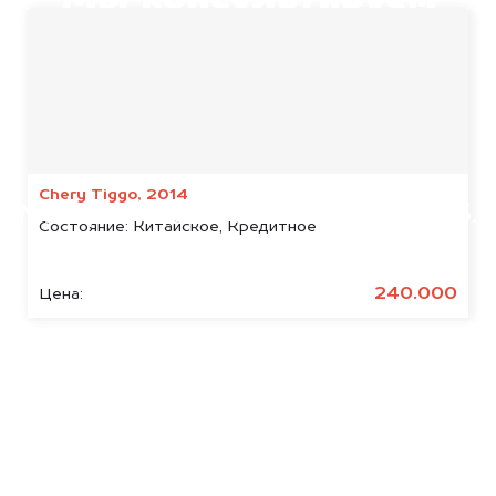
Мы консультируем
абсолютно
БЕСПЛАТНО
Узнайте стоимость арестованных
NIO.
Chery Tiggo, 2014
Мы купим ваше авто на 20.000 руб.
Состояние:
Китайское, Кредитное
дороже, чем предлагают на
автоаукционах.
240.000
Цена:
Узнать стоимость