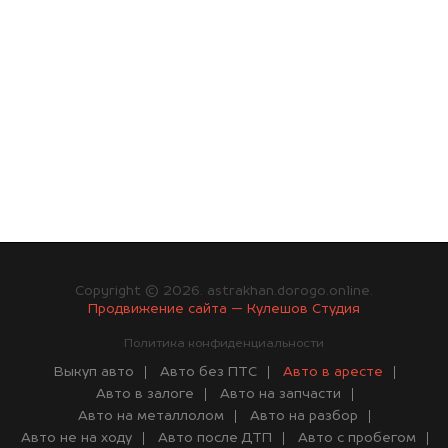
Copyright © 2026. astrakhan.dorogo.online.
Продвижение сайта — Кулешов Студия
Политика конфиденциальности
Выкуп авто
Авто без ПТС
Авто в аресте
Авто в залоге
Авто на запчасти
Авто на металлолом
Авто на разбор
Авто не на ходу
Авто после ДТП
Авто с пробегом