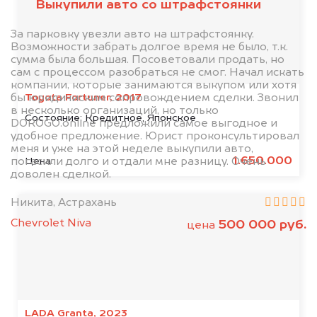
Выкупили авто со штрафстоянки
За парковку увезли авто на штрафстоянку.
Возможности забрать долгое время не было, т.к.
сумма была большая. Посоветовали продать, но
сам с процессом разобраться не смог. Начал искать
компании, которые занимаются выкупом или хотя
Toyota Fortuner, 2017
бы юридичиским сопровождением сделки. Звонил
в несколько организаций, но только
Состояние:
Кредитное, Японское
DOROGO.online предложили самое выгодное и
удобное предложение. Юрист проконсультировал
меня и уже на этой неделе выкупили авто,
1.650.000
Цена:
погасили долго и отдали мне разницу. Очень
доволен сделкой.
Никита, Астрахань
Chevrolet Niva
500 000 руб.
цена
LADA Granta, 2023