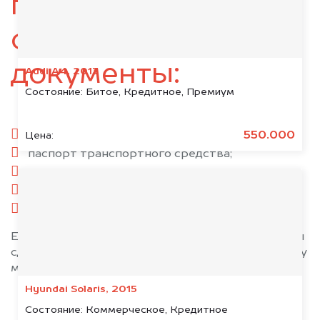
подготовьте
следующие
документы:
Audi A4, 2013
Состояние:
Битое, Кредитное, Премиум
паспорт гражданина РФ;
550.000
Цена:
паспорт транспортного средства;
свидетельство о регистрации;
комплект ключей;
при необходимости — доверенность.
Если у вас нет всех документов, то наши юристы
сделают всё возможное, чтобы оформить сделку
максимально быстро!
Hyundai Solaris, 2015
Состояние:
Коммерческое, Кредитное