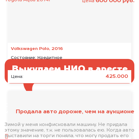
600 000 руб.
цена
Volkswagen Polo, 2016
Состояние:
Кредитное
Выкупаем НИО в аресте
425.000
Цена:
Отправьте фотографии автомобиля — через
Продала авто дороже, чем на аукционе
минуту эксперт-оценщик назовёт сумму.
1. Сфотографируйте машину:
Зимой у меня конфисковали машину. Не придала
этому значение, т.к. не пользовалась ею. Когда авто
выставили на торги поняла, что могу продать его
спереди