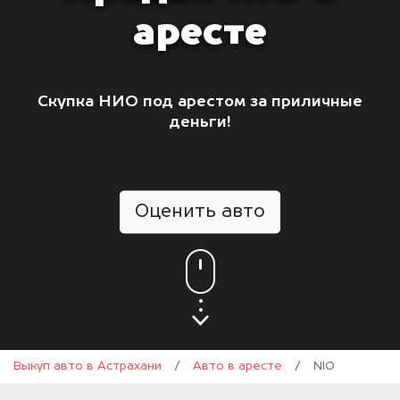
аресте
Скупка НИО под арестом за приличные
деньги!
Оценить авто
Выкуп авто в Астрахани
/
Авто в аресте
/
NIO