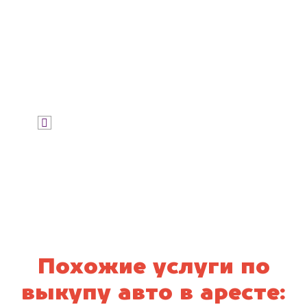
Узнать цену
Я даю согласие на обработку своих
персональных данных и соглашаюсь с
политикой конфиденциальности
Похожие услуги по
выкупу авто в аресте: