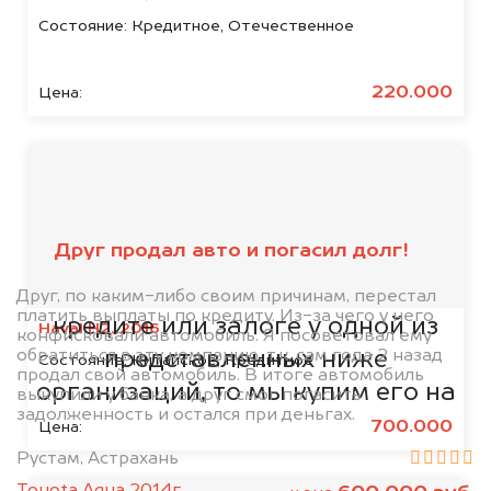
Состояние:
Кредитное, Отечественное
220.000
Цена:
Мы сотрудничаем с
банками
Друг продал авто и погасил долг!
Если ваш автомобиль находится в
Друг, по каким-либо своим причинам, перестал
платить выплаты по кредиту. Из-за чего у него
кредите или залоге у одной из
Haval H2, 2016
конфисковали автомобиль. Я посоветовал ему
обратиться в эту компанию, т.к. сам года 2 назад
представленных ниже
Состояние:
Китайское, Кредитное
продал свой автомобиль. В итоге автомобиль
организаций, то мы купим его на
выкупили у банка, а друг смог погасить
задолженность и остался при деньгах.
5% дороже!
700.000
Цена:
Рустам, Астрахань
Toyota Aqua 2014г