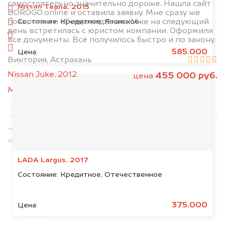
самостоятельно значительно дороже. Нашла сайт
Nissan Teana, 2015
сзади
DOROGO.online и оставила заявку. Мне сразу же
Состояние:
Кредитное, Японское
позвонили и обсудили детали. Уже на следующий
слева
день встретилась с юристом компании. Оформили
справа
все документы. Всё получилось быстро и по закону.
салон
585.000
Цена:
Виктория, Астрахань
2. Отправьте фотографии на номер
Nissan Juke, 2012
455 000 руб.
цена
+79584983298 по WhatsApp*,
в мессенджер
MAX
или на электронную почту
info@dorogo.online
*принадлежит компании Meta Platforms, Inc., признанной экстремистской
организацией и запрещённой на территории РФ
LADA Largus, 2017
Состояние:
Кредитное, Отечественное
375.000
Цена: