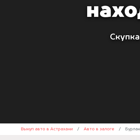
нахо
Скупка
Выкуп авто в Астрахани
/
Авто в залоге
/
Бурлак