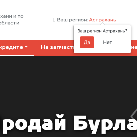
хани и по
Ваш регион:
Астрахань
области
Ваш регион Астрахань?
Да
Нет
кредите
На запчасти
Коммерчески
родай Бурл