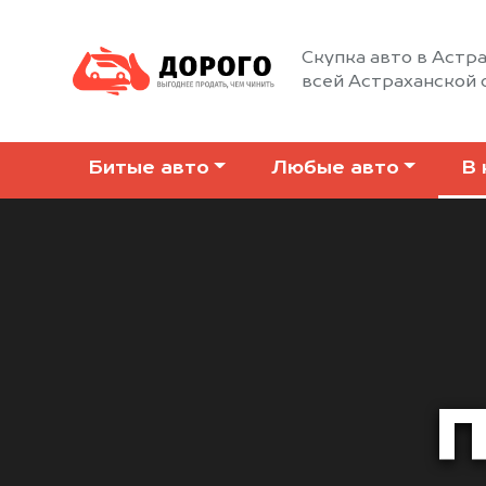
Скупка авто в Астра
всей Астраханской 
Битые авто
Любые авто
В 
П