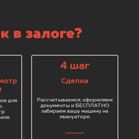
к в залоге?
4 шаг
мотр
Сделка
я
Рассчитываемся, оформляем
ое для
документы и БЕСПЛАТНО
о,
забираем вашу машину на
тр
эвакуаторе.
иля.