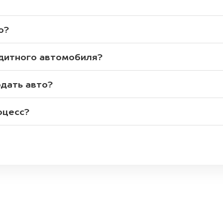
о?
едитного автомобиля?
одать авто?
оцесс?