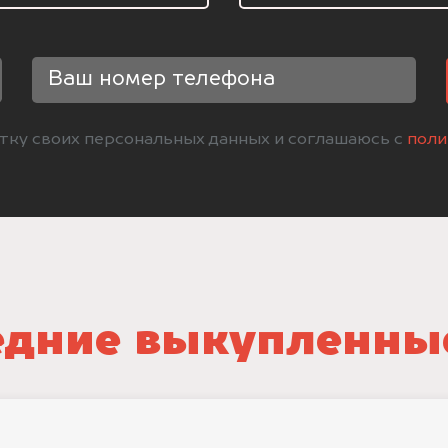
отку своих персональных данных и соглашаюсь с
поли
дние выкупленны