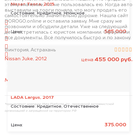
Nissan Teana, 2015
этому значение, т.к. не пользовалась ею. Когда авто
выставили на торги поняла, что могу продать его
1. Сфотографируйте машину:
Состояние:
Кредитное, Японское
самостоятельно значительно дороже. Нашла сайт
DOROGO.online и оставила заявку. Мне сразу же
спереди
позвонили и обсудили детали. Уже на следующий
сзади
585.000
Цена:
день встретилась с юристом компании. Оформили
все документы. Всё получилось быстро и по закону.
слева
справа
Виктория, Астрахань
салон
Nissan Juke, 2012
455 000 руб.
цена
2. Отправьте фотографии на номер
+79584983298 по WhatsApp*,
в мессенджер
MAX
или на электронную почту
info@dorogo.online
LADA Largus, 2017
*принадлежит компании Meta Platforms, Inc., признанной экстремистской
Состояние:
Кредитное, Отечественное
организацией и запрещённой на территории РФ
375.000
Цена: