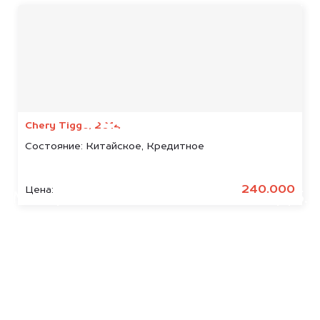
Мы консультируем
абсолютно
БЕСПЛАТНО
Chery Tiggo, 2014
Состояние:
Китайское, Кредитное
Узнайте стоимость арестованных
Бурлак.
240.000
Цена:
Мы купим ваше авто на 20.000 руб.
дороже, чем предлагают на
автоаукционах.