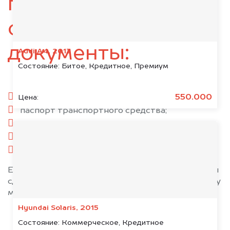
подготовьте
следующие
документы:
Audi A4, 2013
Состояние:
Битое, Кредитное, Премиум
паспорт гражданина РФ;
550.000
Цена:
паспорт транспортного средства;
свидетельство о регистрации;
комплект ключей;
при необходимости — доверенность.
Если у вас нет всех документов, то наши юристы
сделают всё возможное, чтобы оформить сделку
максимально быстро!
Hyundai Solaris, 2015
Состояние:
Коммерческое, Кредитное