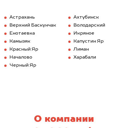
Астрахань
Ахтубинск
Верхний Баскунчак
Володарский
Енотаевка
Икряное
Камызяк
Капустин Яр
Красный Яр
Лиман
Началово
Харабали
Черный Яр
О компании