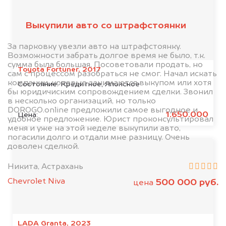
клиентов
Выкупили авто со штрафстоянки
За парковку увезли авто на штрафстоянку.
Возможности забрать долгое время не было, т.к.
сумма была большая. Посоветовали продать, но
Toyota Fortuner, 2017
сам с процессом разобраться не смог. Начал искать
компании, которые занимаются выкупом или хотя
Состояние:
Кредитное, Японское
бы юридичиским сопровождением сделки. Звонил
в несколько организаций, но только
DOROGO.online предложили самое выгодное и
1.650.000
Цена:
удобное предложение. Юрист проконсультировал
меня и уже на этой неделе выкупили авто,
погасили долго и отдали мне разницу. Очень
доволен сделкой.
Никита, Астрахань
Chevrolet Niva
500 000 руб.
цена
LADA Granta, 2023