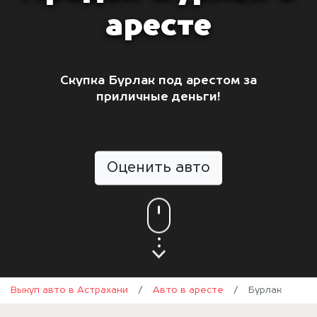
аресте
Скупка Бурлак под арестом за
приличные деньги!
Оценить авто
Выкуп авто в Астрахани
/
Авто в аресте
/
Бурлак