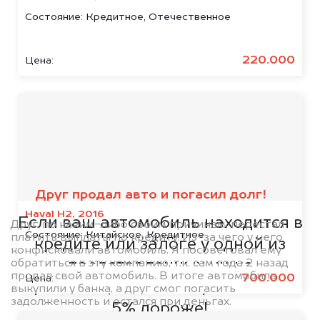
Состояние:
Кредитное, Отечественное
220.000
Цена:
Мы сотрудничаем с
банками
Друг продал авто и погасил долг!
Haval H2, 2016
Если ваш автомобиль находится в
Друг, по каким-либо своим причинам, перестал
Состояние:
Китайское, Кредитное
платить выплаты по кредиту. Из-за чего у него
кредите или залоге у одной из
конфисковали автомобиль. Я посоветовал ему
обратиться в эту компанию, т.к. сам года 2 назад
представленных ниже
продал свой автомобиль. В итоге автомобиль
700.000
Цена:
организаций, то мы купим его на
выкупили у банка, а друг смог погасить
задолженность и остался при деньгах.
5% дороже!