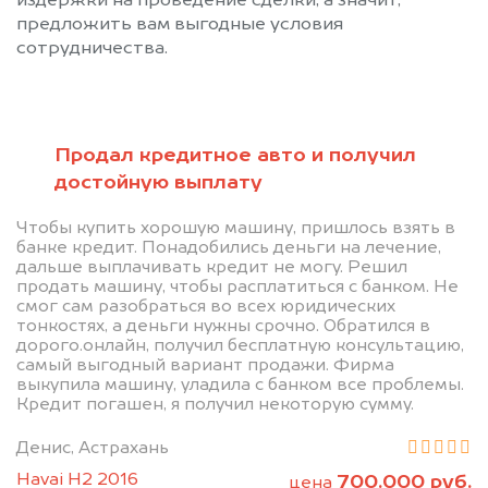
издержки на проведение сделки, а значит,
предложить вам выгодные условия
сотрудничества.
Продал кредитное авто и получил
достойную выплату
Позвоните нам: 8 (800)
Чтобы купить хорошую машину, пришлось взять в
551-81-15
банке кредит. Понадобились деньги на лечение,
дальше выплачивать кредит не могу. Решил
продать машину, чтобы расплатиться с банком. Не
Мы проконсультируем вас и
смог сам разобраться во всех юридических
рассчитаем стоимость вашего
тонкостях, а деньги нужны срочно. Обратился в
дорого.онлайн, получил бесплатную консультацию,
автомобиля.
самый выгодный вариант продажи. Фирма
выкупила машину, уладила с банком все проблемы.
Кредит погашен, я получил некоторую сумму.
Денис, Астрахань
Havai H2 2016
700.000 руб.
цена