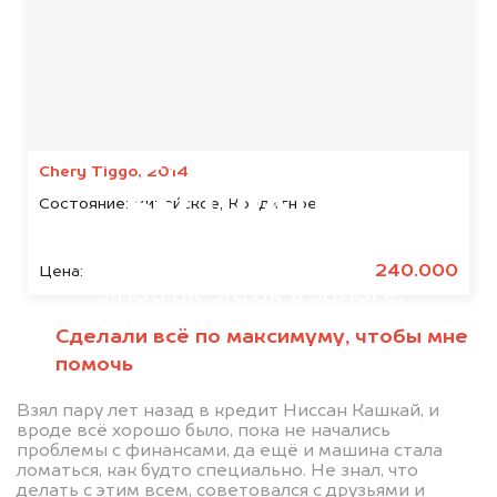
Мы консультируем
абсолютно
Chery Tiggo, 2014
БЕСПЛАТНО
Состояние:
Китайское, Кредитное
Узнайте стоимость автомобиля
240.000
Цена:
Sinotruk Sitrak в залоге.
Мы купим ваше авто на 20.000 руб.
Сделали всё по максимуму, чтобы мне
дороже, чем предлагают на
помочь
автоаукционах.
Взял пару лет назад в кредит Ниссан Кашкай, и
вроде всё хорошо было, пока не начались
проблемы с финансами, да ещё и машина стала
ломаться, как будто специально. Не знал, что
делать с этим всем, советовался с друзьями и