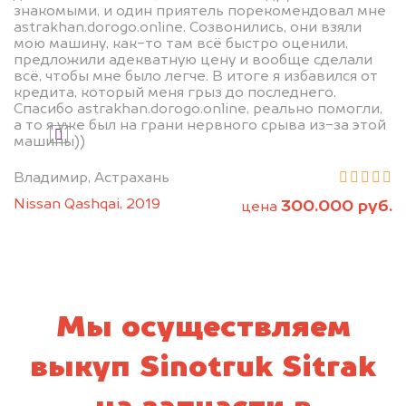
знакомыми, и один приятель порекомендовал мне
astrakhan.dorogo.online. Созвонились, они взяли
мою машину, как-то там всё быстро оценили,
предложили адекватную цену и вообще сделали
всё, чтобы мне было легче. В итоге я избавился от
Узнать стоимость
кредита, который меня грыз до последнего.
Спасибо astrakhan.dorogo.online, реально помогли,
а то я уже был на грани нервного срыва из-за этой
Я даю согласие на обработку своих
машины))
персональных данных и соглашаюсь с
политикой конфиденциальности
Владимир, Астрахань
Nissan Qashqai, 2019
300.000 руб.
цена
Мы осуществляем
выкуп Sinotruk Sitrak