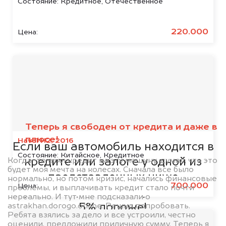
Состояние:
Кредитное, Отечественное
220.000
Цена:
Мы сотрудничаем с
банками
Теперь я свободен от кредита и даже в
плюсе!
Haval H2, 2016
Если ваш автомобиль находится в
Состояние:
Китайское, Кредитное
Когда-то взял кредит на эту машину, думал, что это
кредите или залоге у одной из
будет моя мечта на колесах. Сначала все было
представленных ниже
нормально, но потом кризис, начались финансовые
700.000
Цена:
проблемы, и выплачивать кредит стало почти
организаций, то мы купим его на
нереально. И тут мне подсказали о
astrakhan.dorogo.online. Решил попробовать.
5% дороже!
Ребята взялись за дело и все устроили, честно
оценили, предложили приличную сумму. Теперь я