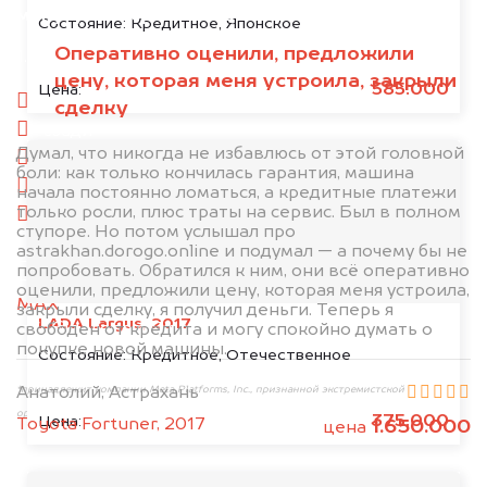
минуту эксперт-оценщик назовёт сумму.
Состояние:
Кредитное, Японское
Оперативно оценили, предложили
1. Сфотографируйте машину:
цену, которая меня устроила, закрыли
585.000
Цена:
спереди
сделку
сзади
Думал, что никогда не избавлюсь от этой головной
слева
боли: как только кончилась гарантия, машина
справа
начала постоянно ломаться, а кредитные платежи
только росли, плюс траты на сервис. Был в полном
салон
ступоре. Но потом услышал про
astrakhan.dorogo.online и подумал — а почему бы не
2. Отправьте фотографии на номер
попробовать. Обратился к ним, они всё оперативно
+79584983298 по WhatsApp*,
в мессенджер
оценили, предложили цену, которая меня устроила,
MAX
или на электронную почту
закрыли сделку, я получил деньги. Теперь я
LADA Largus, 2017
info@dorogo.online
свободен от кредита и могу спокойно думать о
покупке новой машины.
Состояние:
Кредитное, Отечественное
*принадлежит компании Meta Platforms, Inc., признанной экстремистской
Анатолий, Астрахань
организацией и запрещённой на территории РФ
375.000
Цена:
Toyota Fortuner, 2017
1.650.000
цена