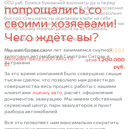
000 руб. Боялся бумажной волокиты да и перед
попрощались со
банком уже имелась просрочка. В общем позвонил
в DOROGO.online. По стоимости сошлись довольно
быстро. Специалисты компании взяли на себя
своими хозяевами!
оформление всех документов. Буквально через час
после звонка получил деньги за автомобиль.
Чего ждёте вы?
P.S. Кредит 375.000 руб. был погашен.
Мы уже более семи лет занимаемся скупкой
Сергей, Астрахань
залоговых автомобилей Синотрак Ситрак в
Mercedes-Benz E200 AMG 1.8
1.200.000
цена
Астрахани.
АТ
руб.
За это время компанией было совершено свыше
тысячи сделок, что позволило нам довести до
совершенства весь процесс работы с нашими
клиентами:
оценку авто
, расчёт, оформление
документов, эвакуацию. Мы имеем собственный
сервисный центр, парк эвакуаторов и пункт
разбора автомобилей.
Всё это позволяет нам максимально сократить