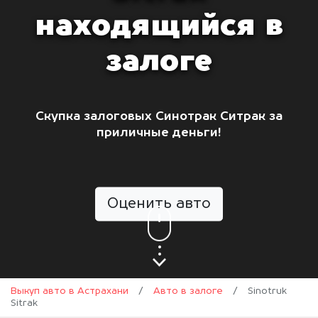
находящийся в
залоге
Скупка залоговых Синотрак Ситрак за
приличные деньги!
Оценить авто
Выкуп авто в Астрахани
/
Авто в залоге
/
Sinotruk
Sitrak