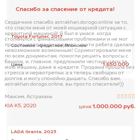
Спасибо за спасение от кредита!
Сердечное спасибо astrakhan.dorogo.online за то,
что спасли меня от моей кошмарной ситуации с
кредитной машиной! Я был в ужасе, когда
Toyota Fortuner, 2017
столкнулся с финансовыми проблемами и не мог
продать авто из-за кредита, но эти ребята сделали
Состояние:
Кредитное, Японское
невозможное возможным! Сориентировали меня
по всем документам, помогли решить вопросы с
банком, и, главное, предложили честную цену за
1.650.000
Цена:
мою машину, даже в кредите. Продажа прошла без
стресса и нервотрепки, а я теперь свободен от
долгов и могу спокойно дышать. Спасибо вам,
astrakhan.dorogo.online, вы просто спасители!))
Максим, Астрахань
KIA K5, 2020
1.000.000 руб.
цена
LADA Granta, 2023