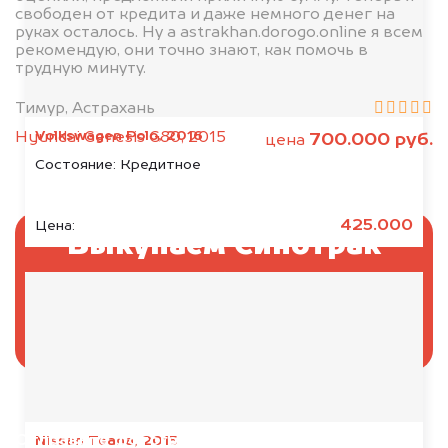
свободен от кредита и даже немного денег на
руках осталось. Ну а astrakhan.dorogo.online я всем
рекомендую, они точно знают, как помочь в
трудную минуту.
Тимур, Астрахань
Volkswagen Polo, 2016
Hyundai Genesis G80, 2015
700.000 руб.
цена
Состояние:
Кредитное
425.000
Цена:
Выкупаем Синотрак
Ситрак без ПТС и
документов
Отправьте фотографии автомобиля — через
Nissan Teana, 2015