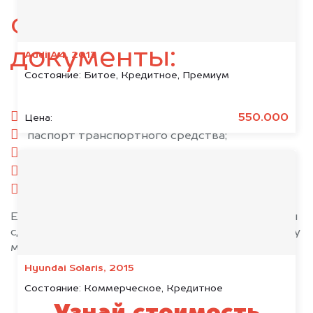
следующие
документы:
Audi A4, 2013
Состояние:
Битое, Кредитное, Премиум
паспорт гражданина РФ;
550.000
Цена:
паспорт транспортного средства;
свидетельство о регистрации;
комплект ключей;
при необходимости — доверенность.
Если у вас нет всех документов, то наши юристы
сделают всё возможное, чтобы оформить сделку
максимально быстро!
Hyundai Solaris, 2015
Состояние:
Коммерческое, Кредитное