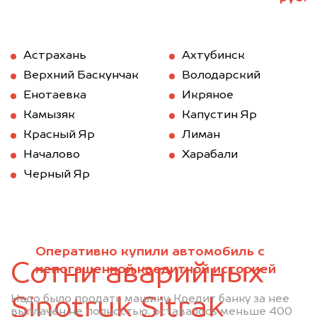
Астрахань
Ахтубинск
Верхний Баскунчак
Володарский
Енотаевка
Икряное
Камызяк
Капустин Яр
Красный Яр
Лиман
Началово
Харабали
Черный Яр
Оперативно купили автомобиль с
Сотни аварийных
непогашенной кредитной историей
Надо было продать машину. Кредит банку за нее
Sinotruk Sitrak
выплачен не полностью, оставалось меньше 400