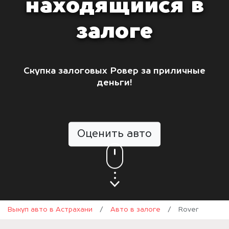
находящийся в
залоге
Скупка залоговых Ровер за приличные
деньги!
Оценить авто
Выкуп авто в Астрахани
/
Авто в залоге
/
Rover