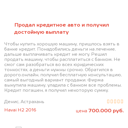
Позвоните нам: 8 (800)
Продал кредитное авто и получил
551-81-15
достойную выплату
Мы проконсультируем вас и
Чтобы купить хорошую машину, пришлось взять в
банке кредит. Понадобились деньги на лечение,
рассчитаем стоимость вашего
дальше выплачивать кредит не могу. Решил
продать машину, чтобы расплатиться с банком. Не
автомобиля.
смог сам разобраться во всех юридических
тонкостях, а деньги нужны срочно. Обратился в
дорого.онлайн, получил бесплатную консультацию,
самый выгодный вариант продажи. Фирма
выкупила машину, уладила с банком все проблемы.
Кредит погашен, я получил некоторую сумму.
Денис, Астрахань
Havai H2 2016
700.000 руб.
цена
Узнать цену