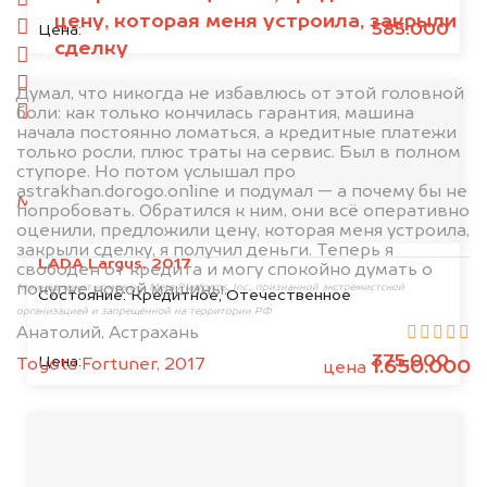
спереди
цену, которая меня устроила, закрыли
сзади
585.000
Цена:
сделку
слева
справа
Думал, что никогда не избавлюсь от этой головной
боли: как только кончилась гарантия, машина
салон
начала постоянно ломаться, а кредитные платежи
только росли, плюс траты на сервис. Был в полном
2. Отправьте фотографии на номер
ступоре. Но потом услышал про
+79584983298 по WhatsApp*,
в мессенджер
astrakhan.dorogo.online и подумал — а почему бы не
MAX
или на электронную почту
попробовать. Обратился к ним, они всё оперативно
info@dorogo.online
оценили, предложили цену, которая меня устроила,
закрыли сделку, я получил деньги. Теперь я
LADA Largus, 2017
свободен от кредита и могу спокойно думать о
покупке новой машины.
*принадлежит компании Meta Platforms, Inc., признанной экстремистской
Состояние:
Кредитное, Отечественное
организацией и запрещённой на территории РФ
Анатолий, Астрахань
375.000
Цена:
Toyota Fortuner, 2017
1.650.000
цена