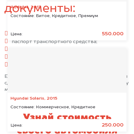
документы:
Audi A4, 2013
Состояние:
Битое, Кредитное, Премиум
паспорт гражданина РФ;
550.000
Цена:
паспорт транспортного средства;
свидетельство о регистрации;
комплект ключей;
при необходимости — доверенность.
Если у вас нет всех документов, то наши юристы
сделают всё возможное, чтобы оформить сделку
максимально быстро!
Hyundai Solaris, 2015
Состояние:
Коммерческое, Кредитное
Узнай стоимость
250.000
Цена:
своего автомобиля