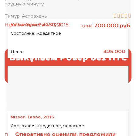
трудную минуту.
Тимур, Астрахань
Volkswagen Polo, 2016
Hyundai Genesis G80, 2015
700.000 руб.
цена
Состояние:
Кредитное
425.000
Цена:
Выкупаем Ровер без ПТС
и документов
Отправьте фотографии автомобиля — через
минуту эксперт-оценщик назовёт сумму.
Nissan Teana, 2015
1. Сфотографируйте машину:
Состояние:
Кредитное, Японское
Оперативно оценили, предложили