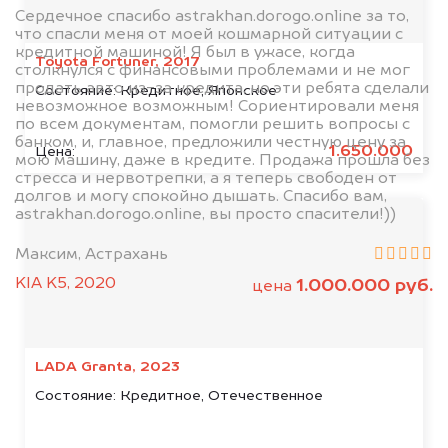
Сердечное спасибо astrakhan.dorogo.online за то,
что спасли меня от моей кошмарной ситуации с
кредитной машиной! Я был в ужасе, когда
Toyota Fortuner, 2017
столкнулся с финансовыми проблемами и не мог
продать авто из-за кредита, но эти ребята сделали
Состояние:
Кредитное, Японское
невозможное возможным! Сориентировали меня
по всем документам, помогли решить вопросы с
банком, и, главное, предложили честную цену за
1.650.000
Цена:
мою машину, даже в кредите. Продажа прошла без
стресса и нервотрепки, а я теперь свободен от
долгов и могу спокойно дышать. Спасибо вам,
astrakhan.dorogo.online, вы просто спасители!))
Максим, Астрахань
KIA K5, 2020
1.000.000 руб.
цена
LADA Granta, 2023
Состояние:
Кредитное, Отечественное