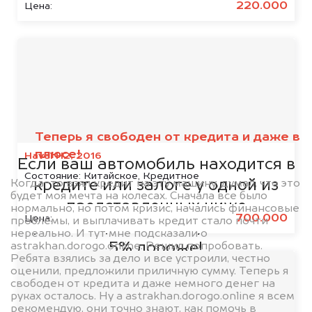
220.000
Цена:
Мы сотрудничаем с
банками
Теперь я свободен от кредита и даже в
плюсе!
Haval H2, 2016
Если ваш автомобиль находится в
Состояние:
Китайское, Кредитное
Когда-то взял кредит на эту машину, думал, что это
кредите или залоге у одной из
будет моя мечта на колесах. Сначала все было
представленных ниже
нормально, но потом кризис, начались финансовые
700.000
Цена:
проблемы, и выплачивать кредит стало почти
организаций, то мы купим его на
нереально. И тут мне подсказали о
astrakhan.dorogo.online. Решил попробовать.
5% дороже!
Ребята взялись за дело и все устроили, честно
оценили, предложили приличную сумму. Теперь я
свободен от кредита и даже немного денег на
руках осталось. Ну а astrakhan.dorogo.online я всем
рекомендую, они точно знают, как помочь в