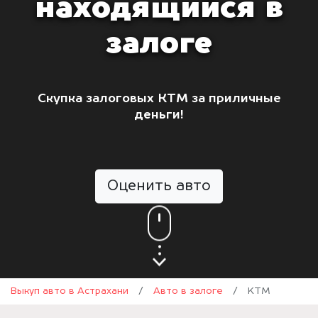
находящийся в
залоге
Скупка залоговых КТМ за приличные
деньги!
Оценить авто
Выкуп авто в Астрахани
/
Авто в залоге
/
KTM