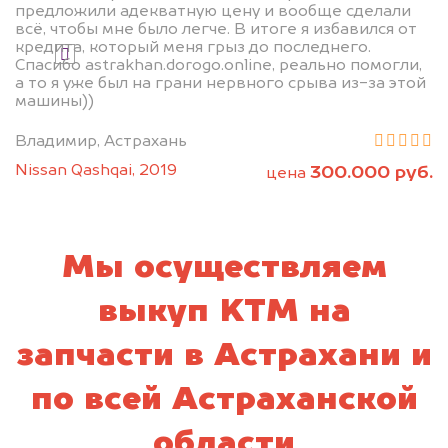
предложили адекватную цену и вообще сделали
всё, чтобы мне было легче. В итоге я избавился от
кредита, который меня грыз до последнего.
Я даю согласие на обработку своих
Спасибо astrakhan.dorogo.online, реально помогли,
персональных данных и соглашаюсь с
а то я уже был на грани нервного срыва из-за этой
политикой конфиденциальности
машины))
Владимир, Астрахань
Nissan Qashqai, 2019
300.000 руб.
цена
Мы осуществляем
выкуп KTM на
запчасти в Астрахани и
по всей Астраханской
области