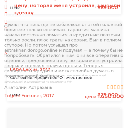
спереди
цену, которая меня устроила, закрыли
сзади
585.000
Цена:
сделку
слева
справа
Думал, что никогда не избавлюсь от этой головной
боли: как только кончилась гарантия, машина
салон
начала постоянно ломаться, а кредитные платежи
только росли, плюс траты на сервис. Был в полном
2. Отправьте фотографии на номер
ступоре. Но потом услышал про
+79584983298 по WhatsApp*,
в мессенджер
astrakhan.dorogo.online и подумал — а почему бы не
MAX
или на электронную почту
попробовать. Обратился к ним, они всё оперативно
info@dorogo.online
оценили, предложили цену, которая меня устроила,
закрыли сделку, я получил деньги. Теперь я
LADA Largus, 2017
свободен от кредита и могу спокойно думать о
покупке новой машины.
*принадлежит компании Meta Platforms, Inc., признанной экстремистской
Состояние:
Кредитное, Отечественное
организацией и запрещённой на территории РФ
Анатолий, Астрахань
375.000
Цена:
Toyota Fortuner, 2017
1.650.000
цена