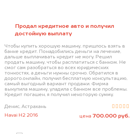
Позвоните нам: 8 (800)
Продал кредитное авто и получил
551-81-15
достойную выплату
Мы проконсультируем вас и
Чтобы купить хорошую машину, пришлось взять в
банке кредит. Понадобились деньги на лечение,
рассчитаем стоимость вашего
дальше выплачивать кредит не могу. Решил
продать машину, чтобы расплатиться с банком. Не
автомобиля.
смог сам разобраться во всех юридических
тонкостях, а деньги нужны срочно. Обратился в
дорого.онлайн, получил бесплатную консультацию,
самый выгодный вариант продажи. Фирма
выкупила машину, уладила с банком все проблемы.
Кредит погашен, я получил некоторую сумму.
Денис, Астрахань
Havai H2 2016
700.000 руб.
цена
Узнать цену