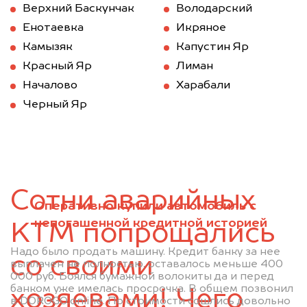
Верхний Баскунчак
Володарский
Енотаевка
Икряное
Камызяк
Капустин Яр
Красный Яр
Лиман
Началово
Харабали
Черный Яр
Сотни аварийных
Оперативно купили автомобиль с
непогашенной кредитной историей
KTM попрощались
Надо было продать машину. Кредит банку за нее
со своими
выплачен не полностью, оставалось меньше 400
000 руб. Боялся бумажной волокиты да и перед
банком уже имелась просрочка. В общем позвонил
хозяевами! Чего
в DOROGO.online. По стоимости сошлись довольно