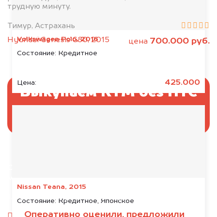
трудную минуту.
Тимур, Астрахань
Volkswagen Polo, 2016
Hyundai Genesis G80, 2015
700.000 руб.
цена
Состояние:
Кредитное
425.000
Цена:
Выкупаем КТМ без ПТС
и документов
Отправьте фотографии автомобиля — через
минуту эксперт-оценщик назовёт сумму.
Nissan Teana, 2015
1. Сфотографируйте машину:
Состояние:
Кредитное, Японское
Оперативно оценили, предложили