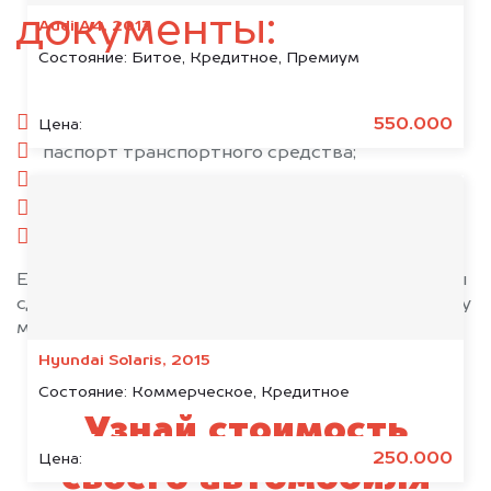
документы:
Audi A4, 2013
Состояние:
Битое, Кредитное, Премиум
паспорт гражданина РФ;
550.000
Цена:
паспорт транспортного средства;
свидетельство о регистрации;
комплект ключей;
при необходимости — доверенность.
Если у вас нет всех документов, то наши юристы
сделают всё возможное, чтобы оформить сделку
максимально быстро!
Hyundai Solaris, 2015
Состояние:
Коммерческое, Кредитное
Узнай стоимость
250.000
Цена:
своего автомобиля