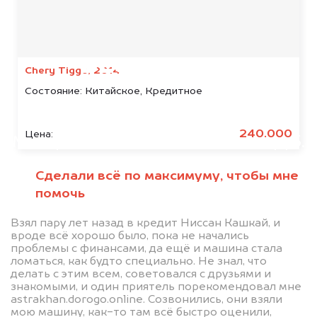
Мы консультируем
абсолютно
БЕСПЛАТНО
Chery Tiggo, 2014
Состояние:
Китайское, Кредитное
Узнайте стоимость автомобиля
KTM в залоге.
240.000
Цена:
Мы купим ваше авто на 20.000 руб.
дороже, чем предлагают на
Сделали всё по максимуму, чтобы мне
автоаукционах.
помочь
Взял пару лет назад в кредит Ниссан Кашкай, и
вроде всё хорошо было, пока не начались
проблемы с финансами, да ещё и машина стала
ломаться, как будто специально. Не знал, что
делать с этим всем, советовался с друзьями и
знакомыми, и один приятель порекомендовал мне
astrakhan.dorogo.online. Созвонились, они взяли
мою машину, как-то там всё быстро оценили,
Узнать стоимость