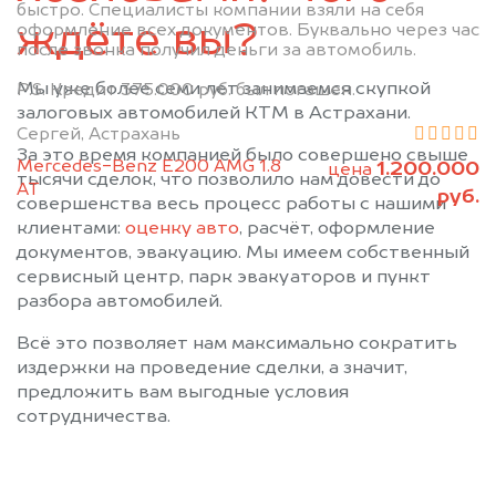
быстро. Специалисты компании взяли на себя
ждёте вы?
оформление всех документов. Буквально через час
после звонка получил деньги за автомобиль.
Мы уже более семи лет занимаемся скупкой
P.S. Кредит 375.000 руб. был погашен.
залоговых автомобилей КТМ в Астрахани.
Сергей, Астрахань
За это время компанией было совершено свыше
Mercedes-Benz E200 AMG 1.8
1.200.000
цена
тысячи сделок, что позволило нам довести до
АТ
руб.
совершенства весь процесс работы с нашими
клиентами:
оценку авто
, расчёт, оформление
документов, эвакуацию. Мы имеем собственный
сервисный центр, парк эвакуаторов и пункт
разбора автомобилей.
Всё это позволяет нам максимально сократить
издержки на проведение сделки, а значит,
предложить вам выгодные условия
сотрудничества.