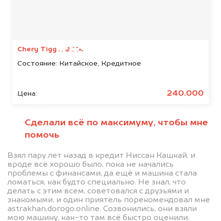
Мы консультируем
абсолютно
БЕСПЛАТНО
Chery Tiggo, 2014
Состояние:
Китайское, Кредитное
Узнайте стоимость автомобиля
KAYO в залоге.
240.000
Цена:
Мы купим ваше авто на 20.000 руб.
дороже, чем предлагают на
Сделали всё по максимуму, чтобы мне
автоаукционах.
помочь
Взял пару лет назад в кредит Ниссан Кашкай, и
вроде всё хорошо было, пока не начались
проблемы с финансами, да ещё и машина стала
ломаться, как будто специально. Не знал, что
делать с этим всем, советовался с друзьями и
знакомыми, и один приятель порекомендовал мне
astrakhan.dorogo.online. Созвонились, они взяли
мою машину, как-то там всё быстро оценили,
Узнать стоимость