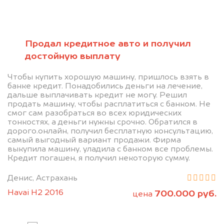
Позвоните нам: 8 (800)
Продал кредитное авто и получил
551-81-15
достойную выплату
Мы проконсультируем вас и
Чтобы купить хорошую машину, пришлось взять в
банке кредит. Понадобились деньги на лечение,
рассчитаем стоимость вашего
дальше выплачивать кредит не могу. Решил
продать машину, чтобы расплатиться с банком. Не
автомобиля.
смог сам разобраться во всех юридических
тонкостях, а деньги нужны срочно. Обратился в
дорого.онлайн, получил бесплатную консультацию,
самый выгодный вариант продажи. Фирма
выкупила машину, уладила с банком все проблемы.
Кредит погашен, я получил некоторую сумму.
Денис, Астрахань
Havai H2 2016
700.000 руб.
цена
Узнать цену