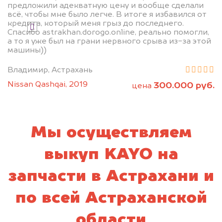
предложили адекватную цену и вообще сделали
всё, чтобы мне было легче. В итоге я избавился от
кредита, который меня грыз до последнего.
Я даю согласие на обработку своих
Спасибо astrakhan.dorogo.online, реально помогли,
персональных данных и соглашаюсь с
а то я уже был на грани нервного срыва из-за этой
политикой конфиденциальности
машины))
Владимир, Астрахань
Nissan Qashqai, 2019
300.000 руб.
цена
Мы осуществляем
выкуп KAYO на
запчасти в Астрахани и
по всей Астраханской
области