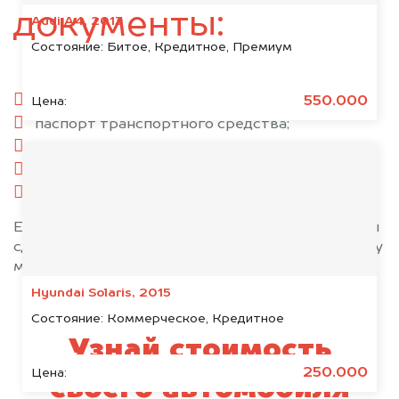
документы:
Audi A4, 2013
Состояние:
Битое, Кредитное, Премиум
паспорт гражданина РФ;
550.000
Цена:
паспорт транспортного средства;
свидетельство о регистрации;
комплект ключей;
при необходимости — доверенность.
Если у вас нет всех документов, то наши юристы
сделают всё возможное, чтобы оформить сделку
максимально быстро!
Hyundai Solaris, 2015
Состояние:
Коммерческое, Кредитное
Узнай стоимость
250.000
Цена:
своего автомобиля