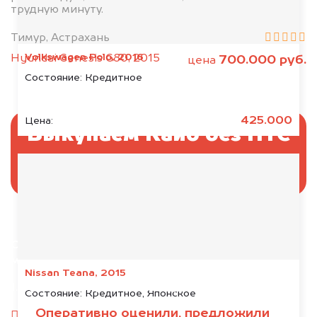
трудную минуту.
Тимур, Астрахань
Volkswagen Polo, 2016
Hyundai Genesis G80, 2015
700.000 руб.
цена
Состояние:
Кредитное
425.000
Цена:
Выкупаем Кайо без ПТС
и документов
Отправьте фотографии автомобиля — через
минуту эксперт-оценщик назовёт сумму.
Nissan Teana, 2015
1. Сфотографируйте машину:
Состояние:
Кредитное, Японское
Оперативно оценили, предложили