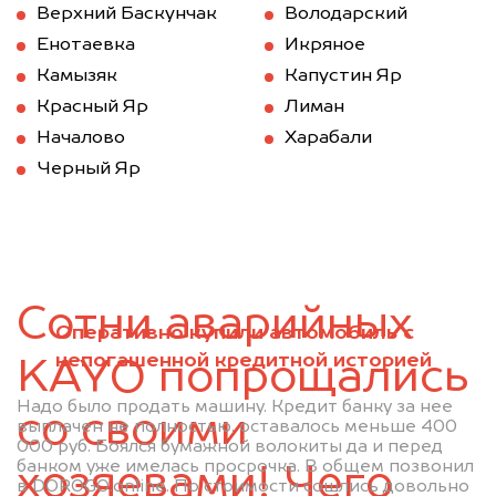
Верхний Баскунчак
Володарский
Енотаевка
Икряное
Камызяк
Капустин Яр
Красный Яр
Лиман
Началово
Харабали
Черный Яр
Сотни аварийных
Оперативно купили автомобиль с
непогашенной кредитной историей
KAYO попрощались
Надо было продать машину. Кредит банку за нее
со своими
выплачен не полностью, оставалось меньше 400
000 руб. Боялся бумажной волокиты да и перед
банком уже имелась просрочка. В общем позвонил
хозяевами! Чего
в DOROGO.online. По стоимости сошлись довольно