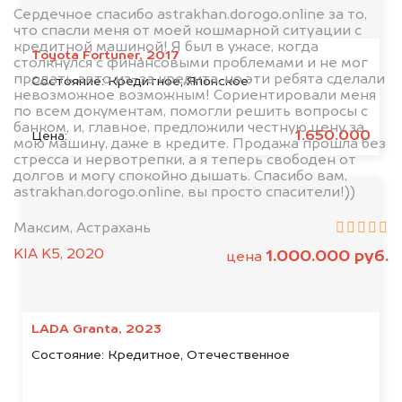
Сердечное спасибо astrakhan.dorogo.online за то,
что спасли меня от моей кошмарной ситуации с
кредитной машиной! Я был в ужасе, когда
Toyota Fortuner, 2017
столкнулся с финансовыми проблемами и не мог
продать авто из-за кредита, но эти ребята сделали
Состояние:
Кредитное, Японское
невозможное возможным! Сориентировали меня
по всем документам, помогли решить вопросы с
банком, и, главное, предложили честную цену за
1.650.000
Цена:
мою машину, даже в кредите. Продажа прошла без
стресса и нервотрепки, а я теперь свободен от
долгов и могу спокойно дышать. Спасибо вам,
astrakhan.dorogo.online, вы просто спасители!))
Максим, Астрахань
KIA K5, 2020
1.000.000 руб.
цена
LADA Granta, 2023
Состояние:
Кредитное, Отечественное