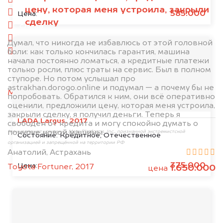
спереди
цену, которая меня устроила, закрыли
сзади
585.000
Цена:
сделку
слева
справа
Думал, что никогда не избавлюсь от этой головной
боли: как только кончилась гарантия, машина
салон
начала постоянно ломаться, а кредитные платежи
только росли, плюс траты на сервис. Был в полном
2. Отправьте фотографии на номер
ступоре. Но потом услышал про
+79584983298 по WhatsApp*,
в мессенджер
astrakhan.dorogo.online и подумал — а почему бы не
MAX
или на электронную почту
попробовать. Обратился к ним, они всё оперативно
info@dorogo.online
оценили, предложили цену, которая меня устроила,
закрыли сделку, я получил деньги. Теперь я
LADA Largus, 2017
свободен от кредита и могу спокойно думать о
покупке новой машины.
*принадлежит компании Meta Platforms, Inc., признанной экстремистской
Состояние:
Кредитное, Отечественное
организацией и запрещённой на территории РФ
Анатолий, Астрахань
375.000
Цена:
Toyota Fortuner, 2017
1.650.000
цена