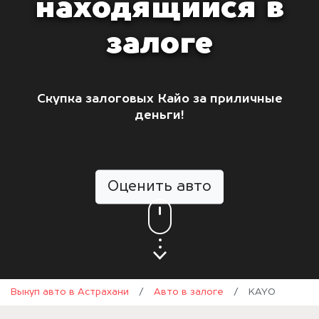
находящийся в
залоге
Скупка залоговых Кайо за приличные
деньги!
Оценить авто
Выкуп авто в Астрахани
/
Авто в залоге
/
KAYO