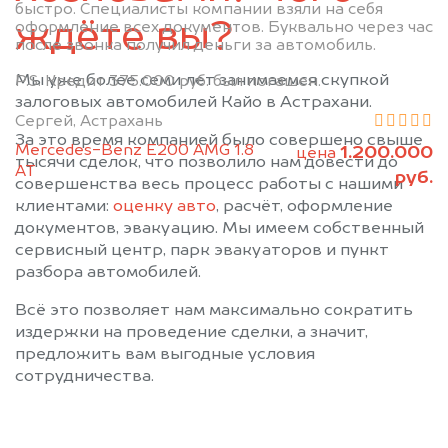
быстро. Специалисты компании взяли на себя
ждёте вы?
оформление всех документов. Буквально через час
после звонка получил деньги за автомобиль.
Мы уже более семи лет занимаемся скупкой
P.S. Кредит 375.000 руб. был погашен.
залоговых автомобилей Кайо в Астрахани.
Сергей, Астрахань
За это время компанией было совершено свыше
Mercedes-Benz E200 AMG 1.8
1.200.000
цена
тысячи сделок, что позволило нам довести до
АТ
руб.
совершенства весь процесс работы с нашими
клиентами:
оценку авто
, расчёт, оформление
документов, эвакуацию. Мы имеем собственный
сервисный центр, парк эвакуаторов и пункт
разбора автомобилей.
Всё это позволяет нам максимально сократить
издержки на проведение сделки, а значит,
предложить вам выгодные условия
сотрудничества.