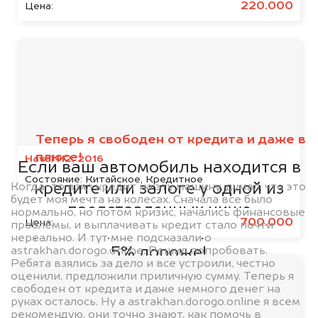
220.000
Цена:
Мы сотрудничаем с
банками
Теперь я свободен от кредита и даже в
плюсе!
Haval H2, 2016
Если ваш автомобиль находится в
Состояние:
Китайское, Кредитное
Когда-то взял кредит на эту машину, думал, что это
кредите или залоге у одной из
будет моя мечта на колесах. Сначала все было
представленных ниже
нормально, но потом кризис, начались финансовые
700.000
Цена:
проблемы, и выплачивать кредит стало почти
организаций, то мы купим его на
нереально. И тут мне подсказали о
astrakhan.dorogo.online. Решил попробовать.
5% дороже!
Ребята взялись за дело и все устроили, честно
оценили, предложили приличную сумму. Теперь я
свободен от кредита и даже немного денег на
руках осталось. Ну а astrakhan.dorogo.online я всем
рекомендую, они точно знают, как помочь в