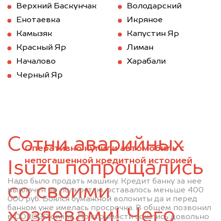
Верхний Баскунчак
Володарский
Енотаевка
Икряное
Камызяк
Капустин Яр
Красный Яр
Лиман
Началово
Харабали
Черный Яр
Сотни аварийных
Оперативно купили автомобиль с
непогашенной кредитной историей
Isuzu попрощались
Надо было продать машину. Кредит банку за нее
со своими
выплачен не полностью, оставалось меньше 400
000 руб. Боялся бумажной волокиты да и перед
банком уже имелась просрочка. В общем позвонил
хозяевами! Чего
в DOROGO.online. По стоимости сошлись довольно