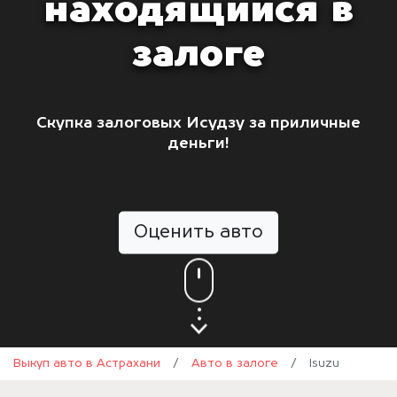
находящийся в
залоге
Скупка залоговых Исудзу за приличные
деньги!
Оценить авто
Выкуп авто в Астрахани
/
Авто в залоге
/
Isuzu