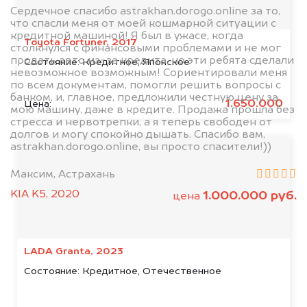
Сердечное спасибо astrakhan.dorogo.online за то,
что спасли меня от моей кошмарной ситуации с
кредитной машиной! Я был в ужасе, когда
Toyota Fortuner, 2017
столкнулся с финансовыми проблемами и не мог
продать авто из-за кредита, но эти ребята сделали
Состояние:
Кредитное, Японское
невозможное возможным! Сориентировали меня
по всем документам, помогли решить вопросы с
банком, и, главное, предложили честную цену за
1.650.000
Цена:
мою машину, даже в кредите. Продажа прошла без
стресса и нервотрепки, а я теперь свободен от
долгов и могу спокойно дышать. Спасибо вам,
astrakhan.dorogo.online, вы просто спасители!))
Максим, Астрахань
KIA K5, 2020
1.000.000 руб.
цена
LADA Granta, 2023
Состояние:
Кредитное, Отечественное