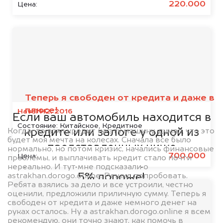
220.000
Цена:
Мы сотрудничаем с
банками
Теперь я свободен от кредита и даже в
плюсе!
Haval H2, 2016
Если ваш автомобиль находится в
Состояние:
Китайское, Кредитное
Когда-то взял кредит на эту машину, думал, что это
кредите или залоге у одной из
будет моя мечта на колесах. Сначала все было
представленных ниже
нормально, но потом кризис, начались финансовые
700.000
Цена:
проблемы, и выплачивать кредит стало почти
организаций, то мы купим его на
нереально. И тут мне подсказали о
astrakhan.dorogo.online. Решил попробовать.
5% дороже!
Ребята взялись за дело и все устроили, честно
оценили, предложили приличную сумму. Теперь я
свободен от кредита и даже немного денег на
руках осталось. Ну а astrakhan.dorogo.online я всем
рекомендую, они точно знают, как помочь в