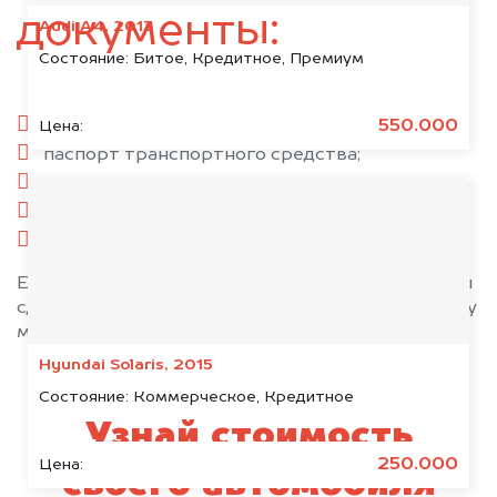
документы:
Audi A4, 2013
Состояние:
Битое, Кредитное, Премиум
паспорт гражданина РФ;
550.000
Цена:
паспорт транспортного средства;
свидетельство о регистрации;
комплект ключей;
при необходимости — доверенность.
Если у вас нет всех документов, то наши юристы
сделают всё возможное, чтобы оформить сделку
максимально быстро!
Hyundai Solaris, 2015
Состояние:
Коммерческое, Кредитное
Узнай стоимость
250.000
Цена:
своего автомобиля