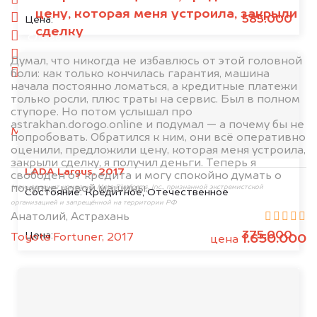
спереди
цену, которая меня устроила, закрыли
сзади
585.000
Цена:
сделку
слева
справа
Думал, что никогда не избавлюсь от этой головной
боли: как только кончилась гарантия, машина
салон
начала постоянно ломаться, а кредитные платежи
только росли, плюс траты на сервис. Был в полном
2. Отправьте фотографии на номер
ступоре. Но потом услышал про
+79584983298 по WhatsApp*,
в мессенджер
astrakhan.dorogo.online и подумал — а почему бы не
MAX
или на электронную почту
попробовать. Обратился к ним, они всё оперативно
info@dorogo.online
оценили, предложили цену, которая меня устроила,
закрыли сделку, я получил деньги. Теперь я
LADA Largus, 2017
свободен от кредита и могу спокойно думать о
покупке новой машины.
*принадлежит компании Meta Platforms, Inc., признанной экстремистской
Состояние:
Кредитное, Отечественное
организацией и запрещённой на территории РФ
Анатолий, Астрахань
375.000
Цена:
Toyota Fortuner, 2017
1.650.000
цена