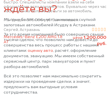
быстро. Специалисты компании взяли на себя
ждёте вы?
оформление всех документов. Буквально через час
после звонка получил деньги за автомобиль.
Мы уже более семи лет занимаемся скупкой
P.S. Кредит 375.000 руб. был погашен.
залоговых автомобилей Исудзу в Астрахани.
Сергей, Астрахань
За это время компанией было совершено свыше
Mercedes-Benz E200 AMG 1.8
1.200.000
цена
тысячи сделок, что позволило нам довести до
АТ
руб.
совершенства весь процесс работы с нашими
клиентами:
оценку авто
, расчёт, оформление
документов, эвакуацию. Мы имеем собственный
сервисный центр, парк эвакуаторов и пункт
разбора автомобилей.
Всё это позволяет нам максимально сократить
издержки на проведение сделки, а значит,
предложить вам выгодные условия
сотрудничества.