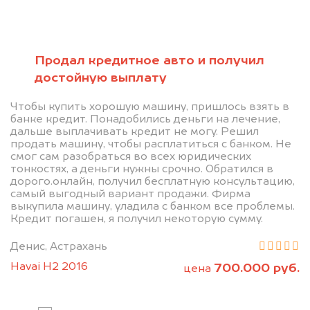
Позвоните нам: 8 (800)
Продал кредитное авто и получил
551-81-15
достойную выплату
Мы проконсультируем вас и
Чтобы купить хорошую машину, пришлось взять в
банке кредит. Понадобились деньги на лечение,
рассчитаем стоимость вашего
дальше выплачивать кредит не могу. Решил
продать машину, чтобы расплатиться с банком. Не
автомобиля.
смог сам разобраться во всех юридических
тонкостях, а деньги нужны срочно. Обратился в
дорого.онлайн, получил бесплатную консультацию,
самый выгодный вариант продажи. Фирма
выкупила машину, уладила с банком все проблемы.
Кредит погашен, я получил некоторую сумму.
Денис, Астрахань
Havai H2 2016
700.000 руб.
цена
Узнать цену