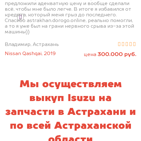
предложили адекватную цену и вообще сделали
всё, чтобы мне было легче. В итоге я избавился от
кредита, который меня грыз до последнего.
Я даю согласие на обработку своих
Спасибо astrakhan.dorogo.online, реально помогли,
персональных данных и соглашаюсь с
а то я уже был на грани нервного срыва из-за этой
политикой конфиденциальности
машины))
Владимир, Астрахань
Nissan Qashqai, 2019
300.000 руб.
цена
Мы осуществляем
выкуп Isuzu на
запчасти в Астрахани и
по всей Астраханской
области