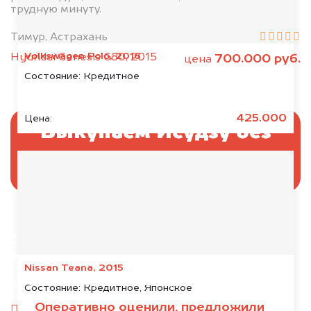
трудную минуту.
Тимур, Астрахань
Volkswagen Polo, 2016
Hyundai Genesis G80, 2015
700.000 руб.
цена
Состояние:
Кредитное
425.000
Цена:
Выкупаем Исудзу без
ПТС и документов
Отправьте фотографии автомобиля — через
минуту эксперт-оценщик назовёт сумму.
Nissan Teana, 2015
1. Сфотографируйте машину:
Состояние:
Кредитное, Японское
Оперативно оценили, предложили