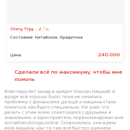
Мы консультируем
абсолютно
БЕСПЛАТНО
Chery Tiggo, 2014
Состояние:
Китайское, Кредитное
Узнайте стоимость автомобиля
Isuzu в залоге.
240.000
Цена:
Мы купим ваше авто на 20.000 руб.
дороже, чем предлагают на
Сделали всё по максимуму, чтобы мне
автоаукционах.
помочь
Взял пару лет назад в кредит Ниссан Кашкай, и
вроде всё хорошо было, пока не начались
проблемы с финансами, да ещё и машина стала
ломаться, как будто специально. Не знал, что
делать с этим всем, советовался с друзьями и
знакомыми, и один приятель порекомендовал мне
astrakhan.dorogo.online. Созвонились, они взяли
мою машину, как-то там всё быстро оценили,
Узнать стоимость