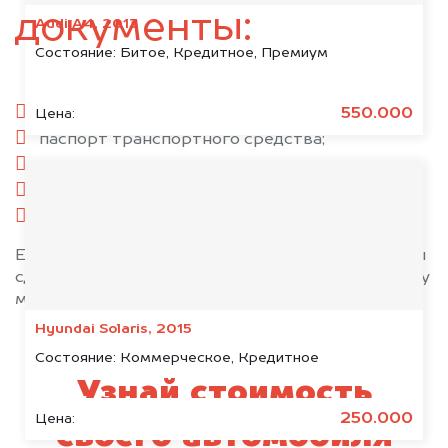
документы:
Audi A4, 2013
Состояние:
Битое, Кредитное, Премиум
паспорт гражданина РФ;
550.000
Цена:
паспорт транспортного средства;
свидетельство о регистрации;
комплект ключей;
при необходимости — доверенность.
Если у вас нет всех документов, то наши юристы
сделают всё возможное, чтобы оформить сделку
максимально быстро!
Hyundai Solaris, 2015
Состояние:
Коммерческое, Кредитное
Узнай стоимость
250.000
Цена:
своего автомобиля