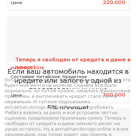
220.000
Цена:
Мы сотрудничаем с
банками
Теперь я свободен от кредита и даже в
плюсе!
Haval H2, 2016
Если ваш автомобиль находится в
Состояние:
Китайское, Кредитное
Когда-то взял кредит на эту машину, думал, что это
кредите или залоге у одной из
будет моя мечта на колесах. Сначала все было
представленных ниже
нормально, но потом кризис, начались финансовые
700.000
Цена:
проблемы, и выплачивать кредит стало почти
организаций, то мы купим его на
нереально. И тут мне подсказали о
astrakhan.dorogo.online. Решил попробовать.
5% дороже!
Ребята взялись за дело и все устроили, честно
оценили, предложили приличную сумму. Теперь я
свободен от кредита и даже немного денег на
руках осталось. Ну а astrakhan.dorogo.online я всем
рекомендую, они точно знают, как помочь в