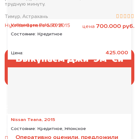
трудную минуту.
Тимур, Астрахань
Volkswagen Polo, 2016
Hyundai Genesis G80, 2015
700.000 руб.
цена
Состояние:
Кредитное
425.000
Цена:
Выкупаем Джи-Эм-Си
без ПТС и документов
Отправьте фотографии автомобиля — через
минуту эксперт-оценщик назовёт сумму.
Nissan Teana, 2015
1. Сфотографируйте машину:
Состояние:
Кредитное, Японское
Оперативно оценили, предложили