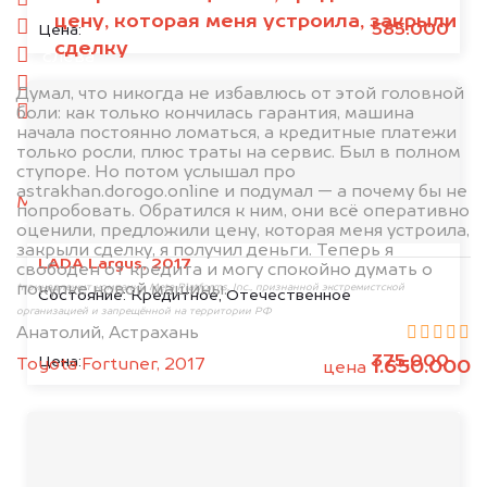
спереди
цену, которая меня устроила, закрыли
сзади
585.000
Цена:
сделку
слева
справа
Думал, что никогда не избавлюсь от этой головной
боли: как только кончилась гарантия, машина
салон
начала постоянно ломаться, а кредитные платежи
только росли, плюс траты на сервис. Был в полном
2. Отправьте фотографии на номер
ступоре. Но потом услышал про
+79584983298 по WhatsApp*,
в мессенджер
astrakhan.dorogo.online и подумал — а почему бы не
MAX
или на электронную почту
попробовать. Обратился к ним, они всё оперативно
info@dorogo.online
оценили, предложили цену, которая меня устроила,
закрыли сделку, я получил деньги. Теперь я
LADA Largus, 2017
свободен от кредита и могу спокойно думать о
покупке новой машины.
*принадлежит компании Meta Platforms, Inc., признанной экстремистской
Состояние:
Кредитное, Отечественное
организацией и запрещённой на территории РФ
Анатолий, Астрахань
375.000
Цена:
Toyota Fortuner, 2017
1.650.000
цена