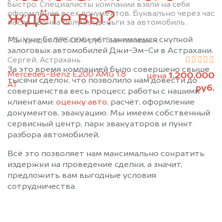
быстро. Специалисты компании взяли на себя
ждёте вы?
оформление всех документов. Буквально через час
после звонка получил деньги за автомобиль.
Мы уже более семи лет занимаемся скупкой
P.S. Кредит 375.000 руб. был погашен.
залоговых автомобилей Джи-Эм-Си в Астрахани.
Сергей, Астрахань
За это время компанией было совершено свыше
Mercedes-Benz E200 AMG 1.8
1.200.000
цена
тысячи сделок, что позволило нам довести до
АТ
руб.
совершенства весь процесс работы с нашими
клиентами:
оценку авто
, расчёт, оформление
документов, эвакуацию. Мы имеем собственный
сервисный центр, парк эвакуаторов и пункт
разбора автомобилей.
Всё это позволяет нам максимально сократить
издержки на проведение сделки, а значит,
предложить вам выгодные условия
сотрудничества.