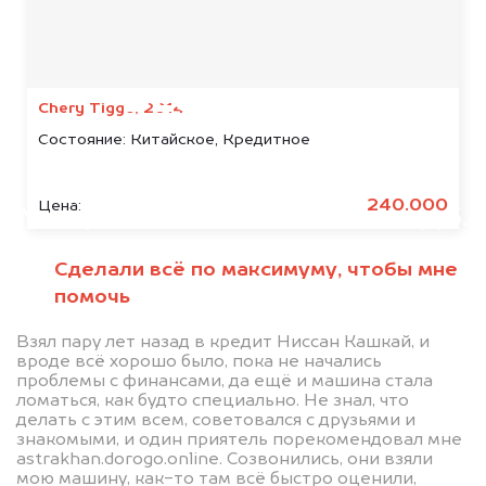
Мы консультируем
абсолютно
БЕСПЛАТНО
Chery Tiggo, 2014
Состояние:
Китайское, Кредитное
Узнайте стоимость автомобиля
GMC в залоге.
240.000
Цена:
Мы купим ваше авто на 20.000 руб.
дороже, чем предлагают на
Сделали всё по максимуму, чтобы мне
автоаукционах.
помочь
Взял пару лет назад в кредит Ниссан Кашкай, и
вроде всё хорошо было, пока не начались
проблемы с финансами, да ещё и машина стала
ломаться, как будто специально. Не знал, что
делать с этим всем, советовался с друзьями и
знакомыми, и один приятель порекомендовал мне
astrakhan.dorogo.online. Созвонились, они взяли
мою машину, как-то там всё быстро оценили,
Узнать стоимость