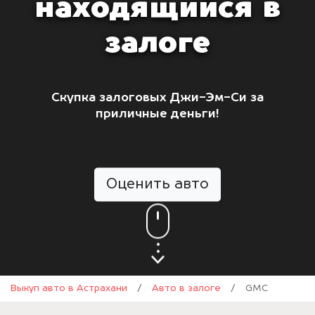
находящийся в
залоге
Скупка залоговых Джи-Эм-Си за
приличные деньги!
Оценить авто
Выкуп авто в Астрахани
/
Авто в залоге
/
GMC