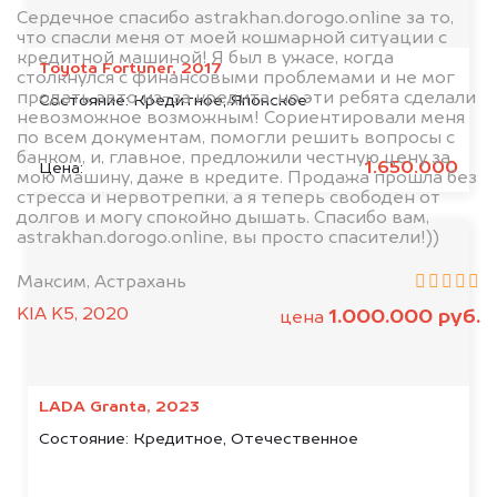
Сердечное спасибо astrakhan.dorogo.online за то,
что спасли меня от моей кошмарной ситуации с
кредитной машиной! Я был в ужасе, когда
Toyota Fortuner, 2017
столкнулся с финансовыми проблемами и не мог
продать авто из-за кредита, но эти ребята сделали
Состояние:
Кредитное, Японское
невозможное возможным! Сориентировали меня
по всем документам, помогли решить вопросы с
банком, и, главное, предложили честную цену за
1.650.000
Цена:
мою машину, даже в кредите. Продажа прошла без
стресса и нервотрепки, а я теперь свободен от
долгов и могу спокойно дышать. Спасибо вам,
astrakhan.dorogo.online, вы просто спасители!))
Максим, Астрахань
KIA K5, 2020
1.000.000 руб.
цена
LADA Granta, 2023
Состояние:
Кредитное, Отечественное