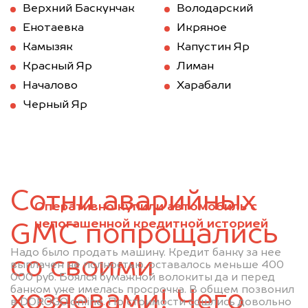
Верхний Баскунчак
Володарский
Енотаевка
Икряное
Камызяк
Капустин Яр
Красный Яр
Лиман
Началово
Харабали
Черный Яр
Сотни аварийных
Оперативно купили автомобиль с
непогашенной кредитной историей
GMC попрощались
Надо было продать машину. Кредит банку за нее
со своими
выплачен не полностью, оставалось меньше 400
000 руб. Боялся бумажной волокиты да и перед
банком уже имелась просрочка. В общем позвонил
хозяевами! Чего
в DOROGO.online. По стоимости сошлись довольно