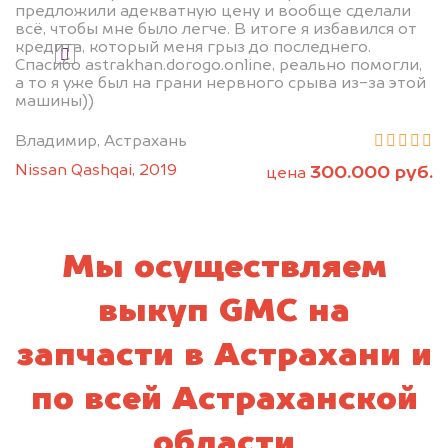
предложили адекватную цену и вообще сделали
всё, чтобы мне было легче. В итоге я избавился от
кредита, который меня грыз до последнего.
Я даю согласие на обработку своих
Спасибо astrakhan.dorogo.online, реально помогли,
персональных данных и соглашаюсь с
а то я уже был на грани нервного срыва из-за этой
политикой конфиденциальности
машины))
Владимир, Астрахань
Nissan Qashqai, 2019
300.000 руб.
цена
Мы осуществляем
выкуп GMC на
запчасти в Астрахани и
по всей Астраханской
области