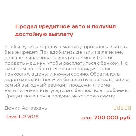
Позвоните нам: 8 (800)
Продал кредитное авто и получил
551-81-15
достойную выплату
Мы проконсультируем вас и
Чтобы купить хорошую машину, пришлось взять в
банке кредит. Понадобились деньги на лечение,
рассчитаем стоимость вашего
дальше выплачивать кредит не могу. Решил
продать машину, чтобы расплатиться с банком. Не
автомобиля.
смог сам разобраться во всех юридических
тонкостях, а деньги нужны срочно. Обратился в
дорого.онлайн, получил бесплатную консультацию,
самый выгодный вариант продажи. Фирма
выкупила машину, уладила с банком все проблемы.
Кредит погашен, я получил некоторую сумму.
Денис, Астрахань
Havai H2 2016
700.000 руб.
цена
Узнать цену