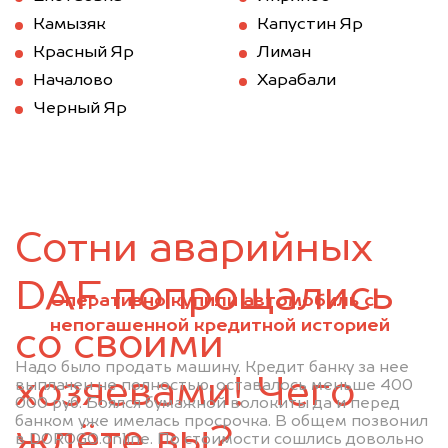
Камызяк
Капустин Яр
Красный Яр
Лиман
Началово
Харабали
Черный Яр
Сотни аварийных
DAF попрощались
Оперативно купили автомобиль с
непогашенной кредитной историей
со своими
Надо было продать машину. Кредит банку за нее
хозяевами! Чего
выплачен не полностью, оставалось меньше 400
000 руб. Боялся бумажной волокиты да и перед
банком уже имелась просрочка. В общем позвонил
ждёте вы?
в DOROGO.online. По стоимости сошлись довольно