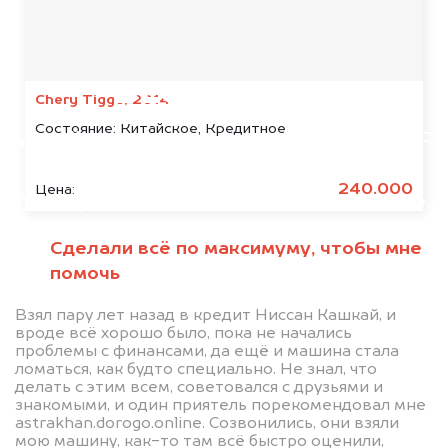
Мы консультируем
абсолютно
БЕСПЛАТНО
Chery Tiggo, 2014
Состояние:
Китайское, Кредитное
Узнайте стоимость автомобиля DAF
в залоге.
240.000
Цена:
Мы купим ваше авто на 20.000 руб.
дороже, чем предлагают на
Сделали всё по максимуму, чтобы мне
автоаукционах.
помочь
Взял пару лет назад в кредит Ниссан Кашкай, и
вроде всё хорошо было, пока не начались
проблемы с финансами, да ещё и машина стала
ломаться, как будто специально. Не знал, что
делать с этим всем, советовался с друзьями и
знакомыми, и один приятель порекомендовал мне
astrakhan.dorogo.online. Созвонились, они взяли
мою машину, как-то там всё быстро оценили,
Узнать стоимость