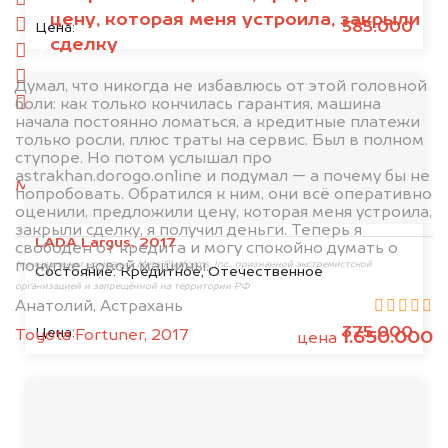
спереди
цену, которая меня устроила, закрыли
сзади
585.000
Цена:
сделку
слева
справа
Думал, что никогда не избавлюсь от этой головной
боли: как только кончилась гарантия, машина
салон
начала постоянно ломаться, а кредитные платежи
только росли, плюс траты на сервис. Был в полном
2. Отправьте фотографии на номер
ступоре. Но потом услышал про
+79584983298 по WhatsApp*,
в мессенджер
astrakhan.dorogo.online и подумал — а почему бы не
MAX
или на электронную почту
попробовать. Обратился к ним, они всё оперативно
info@dorogo.online
оценили, предложили цену, которая меня устроила,
закрыли сделку, я получил деньги. Теперь я
LADA Largus, 2017
свободен от кредита и могу спокойно думать о
покупке новой машины.
*принадлежит компании Meta Platforms, Inc., признанной экстремистской
Состояние:
Кредитное, Отечественное
организацией и запрещённой на территории РФ
Анатолий, Астрахань
375.000
Цена:
Toyota Fortuner, 2017
1.650.000
цена