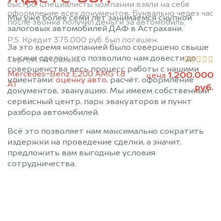
быстро. Специалисты компании взяли на себя
оформление всех документов. Буквально через час
Мы уже более семи лет занимаемся скупкой
после звонка получил деньги за автомобиль.
залоговых автомобилей ДАФ в Астрахани.
P.S. Кредит 375.000 руб. был погашен.
За это время компанией было совершено свыше
тысячи сделок, что позволило нам довести до
Сергей, Астрахань
совершенства весь процесс работы с нашими
Mercedes-Benz E200 AMG 1.8
1.200.000
цена
клиентами:
оценку авто
, расчёт, оформление
АТ
руб.
документов, эвакуацию. Мы имеем собственный
сервисный центр, парк эвакуаторов и пункт
разбора автомобилей.
Всё это позволяет нам максимально сократить
издержки на проведение сделки, а значит,
предложить вам выгодные условия
сотрудничества.