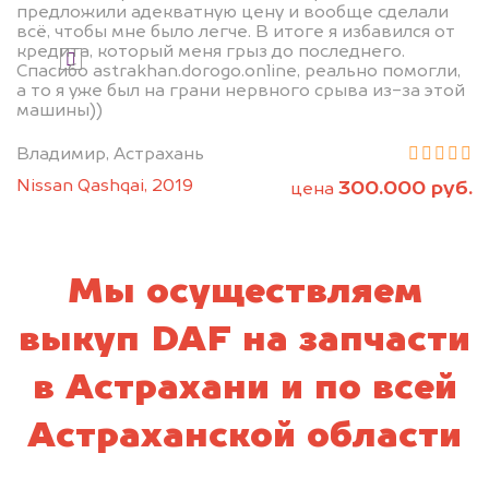
предложили адекватную цену и вообще сделали
всё, чтобы мне было легче. В итоге я избавился от
кредита, который меня грыз до последнего.
Я даю согласие на обработку своих
Спасибо astrakhan.dorogo.online, реально помогли,
персональных данных и соглашаюсь с
а то я уже был на грани нервного срыва из-за этой
политикой конфиденциальности
машины))
Владимир, Астрахань
Nissan Qashqai, 2019
300.000 руб.
цена
Мы осуществляем
выкуп DAF на запчасти
в Астрахани и по всей
Астраханской области