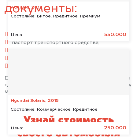
документы:
Audi A4, 2013
Состояние:
Битое, Кредитное, Премиум
паспорт гражданина РФ;
550.000
Цена:
паспорт транспортного средства;
свидетельство о регистрации;
комплект ключей;
при необходимости — доверенность.
Если у вас нет всех документов, то наши юристы
сделают всё возможное, чтобы оформить сделку
максимально быстро!
Hyundai Solaris, 2015
Состояние:
Коммерческое, Кредитное
Узнай стоимость
250.000
Цена:
своего автомобиля