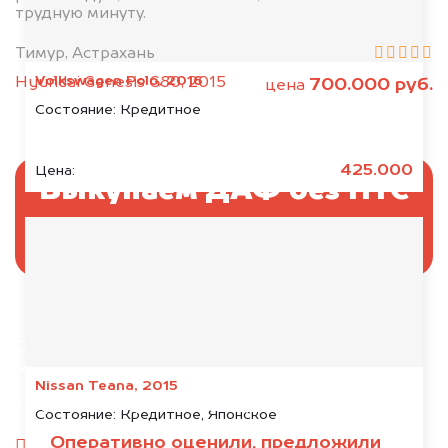
трудную минуту.
Тимур, Астрахань
Volkswagen Polo, 2016
Hyundai Genesis G80, 2015
700.000 руб.
цена
Состояние:
Кредитное
425.000
Цена:
Выкупаем ДАФ без ПТС
и документов
Отправьте фотографии автомобиля — через
минуту эксперт-оценщик назовёт сумму.
Nissan Teana, 2015
1. Сфотографируйте машину:
Состояние:
Кредитное, Японское
Оперативно оценили, предложили