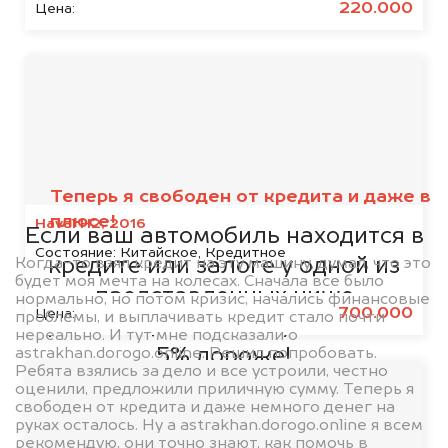
220.000
Цена:
Мы сотрудничаем с
банками
Теперь я свободен от кредита и даже в
плюсе!
Haval H2, 2016
Если ваш автомобиль находится в
Состояние:
Китайское, Кредитное
Когда-то взял кредит на эту машину, думал, что это
кредите или залоге у одной из
будет моя мечта на колесах. Сначала все было
представленных ниже
нормально, но потом кризис, начались финансовые
700.000
Цена:
проблемы, и выплачивать кредит стало почти
организаций, то мы купим его на
нереально. И тут мне подсказали о
astrakhan.dorogo.online. Решил попробовать.
5% дороже!
Ребята взялись за дело и все устроили, честно
оценили, предложили приличную сумму. Теперь я
свободен от кредита и даже немного денег на
руках осталось. Ну а astrakhan.dorogo.online я всем
рекомендую, они точно знают, как помочь в