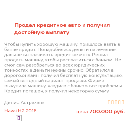
Позвоните нам: 8 (800)
551-81-15
Продал кредитное авто и получил
Мы проконсультируем вас и
достойную выплату
рассчитаем стоимость вашего
Чтобы купить хорошую машину, пришлось взять в
автомобиля.
банке кредит. Понадобились деньги на лечение,
дальше выплачивать кредит не могу. Решил
продать машину, чтобы расплатиться с банком. Не
смог сам разобраться во всех юридических
тонкостях, а деньги нужны срочно. Обратился в
дорого.онлайн, получил бесплатную консультацию,
самый выгодный вариант продажи. Фирма
выкупила машину, уладила с банком все проблемы.
Кредит погашен, я получил некоторую сумму.
Узнать цену
Денис, Астрахань
Havai H2 2016
700.000 руб.
цена
Я даю согласие на обработку своих
персональных данных и соглашаюсь с