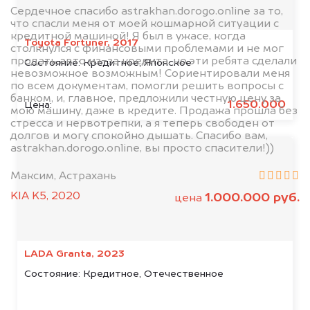
Сердечное спасибо astrakhan.dorogo.online за то,
что спасли меня от моей кошмарной ситуации с
кредитной машиной! Я был в ужасе, когда
Toyota Fortuner, 2017
столкнулся с финансовыми проблемами и не мог
продать авто из-за кредита, но эти ребята сделали
Состояние:
Кредитное, Японское
невозможное возможным! Сориентировали меня
по всем документам, помогли решить вопросы с
банком, и, главное, предложили честную цену за
1.650.000
Цена:
мою машину, даже в кредите. Продажа прошла без
стресса и нервотрепки, а я теперь свободен от
долгов и могу спокойно дышать. Спасибо вам,
astrakhan.dorogo.online, вы просто спасители!))
Максим, Астрахань
KIA K5, 2020
1.000.000 руб.
цена
LADA Granta, 2023
Состояние:
Кредитное, Отечественное