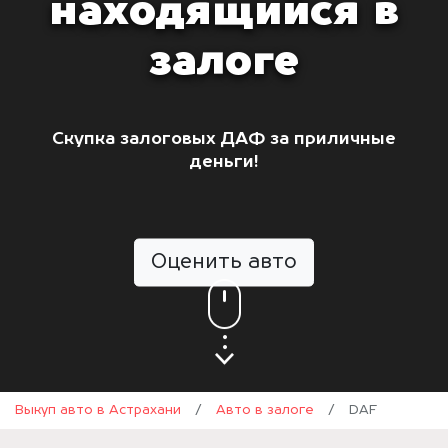
находящийся в
залоге
Скупка залоговых ДАФ за приличные
деньги!
Оценить авто
Выкуп авто в Астрахани
/
Авто в залоге
/
DAF