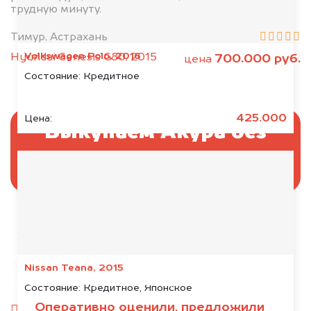
трудную минуту.
Тимур, Астрахань
Volkswagen Polo, 2016
Hyundai Genesis G80, 2015
700.000 руб.
цена
Состояние:
Кредитное
425.000
Цена:
Выкупаем Акура без
ПТС и документов
Отправьте фотографии автомобиля — через
минуту эксперт-оценщик назовёт сумму.
Nissan Teana, 2015
1. Сфотографируйте машину:
Состояние:
Кредитное, Японское
Оперативно оценили, предложили