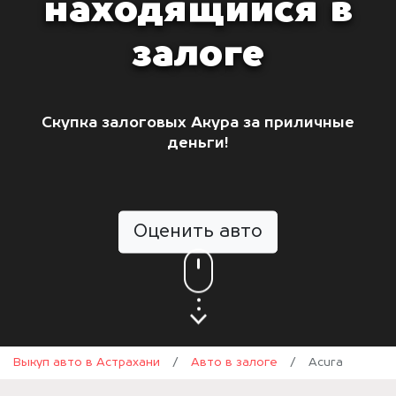
находящийся в
залоге
Скупка залоговых Акура за приличные
деньги!
Оценить авто
Выкуп авто в Астрахани
/
Авто в залоге
/
Acura