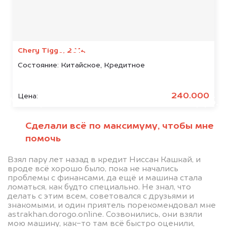
Мы консультируем
абсолютно
БЕСПЛАТНО
Chery Tiggo, 2014
Состояние:
Китайское, Кредитное
Узнайте стоимость автомобиля
Acura в залоге.
240.000
Цена:
Мы купим ваше авто на 20.000 руб.
дороже, чем предлагают на
Сделали всё по максимуму, чтобы мне
автоаукционах.
помочь
Взял пару лет назад в кредит Ниссан Кашкай, и
вроде всё хорошо было, пока не начались
проблемы с финансами, да ещё и машина стала
ломаться, как будто специально. Не знал, что
делать с этим всем, советовался с друзьями и
знакомыми, и один приятель порекомендовал мне
astrakhan.dorogo.online. Созвонились, они взяли
мою машину, как-то там всё быстро оценили,
Узнать стоимость