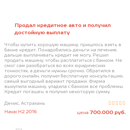
Позвоните нам: 8 (800)
Продал кредитное авто и получил
551-81-15
достойную выплату
Мы проконсультируем вас и
Чтобы купить хорошую машину, пришлось взять в
банке кредит. Понадобились деньги на лечение,
рассчитаем стоимость вашего
дальше выплачивать кредит не могу. Решил
продать машину, чтобы расплатиться с банком. Не
автомобиля.
смог сам разобраться во всех юридических
тонкостях, а деньги нужны срочно. Обратился в
дорого.онлайн, получил бесплатную консультацию,
самый выгодный вариант продажи. Фирма
выкупила машину, уладила с банком все проблемы.
Кредит погашен, я получил некоторую сумму.
Денис, Астрахань
Havai H2 2016
700.000 руб.
цена
Узнать цену