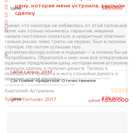
спереди
цену, которая меня устроила, закрыли
сзади
585.000
Цена:
сделку
слева
справа
Думал, что никогда не избавлюсь от этой головной
боли: как только кончилась гарантия, машина
салон
начала постоянно ломаться, а кредитные платежи
только росли, плюс траты на сервис. Был в полном
2. Отправьте фотографии на номер
ступоре. Но потом услышал про
+79584983298 по WhatsApp*,
в мессенджер
astrakhan.dorogo.online и подумал — а почему бы не
MAX
или на электронную почту
попробовать. Обратился к ним, они всё оперативно
info@dorogo.online
оценили, предложили цену, которая меня устроила,
закрыли сделку, я получил деньги. Теперь я
LADA Largus, 2017
свободен от кредита и могу спокойно думать о
покупке новой машины.
*принадлежит компании Meta Platforms, Inc., признанной экстремистской
Состояние:
Кредитное, Отечественное
организацией и запрещённой на территории РФ
Анатолий, Астрахань
375.000
Цена:
Toyota Fortuner, 2017
1.650.000
цена