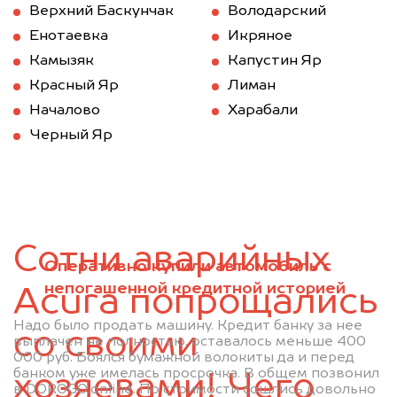
Верхний Баскунчак
Володарский
Енотаевка
Икряное
Камызяк
Капустин Яр
Красный Яр
Лиман
Началово
Харабали
Черный Яр
Сотни аварийных
Оперативно купили автомобиль с
непогашенной кредитной историей
Acura попрощались
Надо было продать машину. Кредит банку за нее
со своими
выплачен не полностью, оставалось меньше 400
000 руб. Боялся бумажной волокиты да и перед
банком уже имелась просрочка. В общем позвонил
хозяевами! Чего
в DOROGO.online. По стоимости сошлись довольно