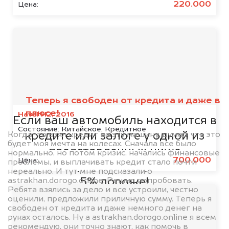
220.000
Цена:
Мы сотрудничаем с
банками
Теперь я свободен от кредита и даже в
плюсе!
Haval H2, 2016
Если ваш автомобиль находится в
Состояние:
Китайское, Кредитное
Когда-то взял кредит на эту машину, думал, что это
кредите или залоге у одной из
будет моя мечта на колесах. Сначала все было
представленных ниже
нормально, но потом кризис, начались финансовые
700.000
Цена:
проблемы, и выплачивать кредит стало почти
организаций, то мы купим его на
нереально. И тут мне подсказали о
astrakhan.dorogo.online. Решил попробовать.
5% дороже!
Ребята взялись за дело и все устроили, честно
оценили, предложили приличную сумму. Теперь я
свободен от кредита и даже немного денег на
руках осталось. Ну а astrakhan.dorogo.online я всем
рекомендую, они точно знают, как помочь в