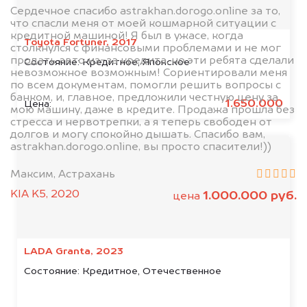
Сердечное спасибо astrakhan.dorogo.online за то,
что спасли меня от моей кошмарной ситуации с
кредитной машиной! Я был в ужасе, когда
Toyota Fortuner, 2017
столкнулся с финансовыми проблемами и не мог
продать авто из-за кредита, но эти ребята сделали
Состояние:
Кредитное, Японское
невозможное возможным! Сориентировали меня
по всем документам, помогли решить вопросы с
банком, и, главное, предложили честную цену за
1.650.000
Цена:
мою машину, даже в кредите. Продажа прошла без
стресса и нервотрепки, а я теперь свободен от
долгов и могу спокойно дышать. Спасибо вам,
astrakhan.dorogo.online, вы просто спасители!))
Максим, Астрахань
KIA K5, 2020
1.000.000 руб.
цена
LADA Granta, 2023
Состояние:
Кредитное, Отечественное