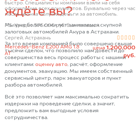
быстро. Специалисты компании взяли на себя
ждёте вы?
оформление всех документов. Буквально через час
после звонка получил деньги за автомобиль.
Мы уже более семи лет занимаемся скупкой
P.S. Кредит 375.000 руб. был погашен.
залоговых автомобилей Акура в Астрахани.
Сергей, Астрахань
За это время компанией было совершено свыше
Mercedes-Benz E200 AMG 1.8
1.200.000
цена
тысячи сделок, что позволило нам довести до
АТ
руб.
совершенства весь процесс работы с нашими
клиентами:
оценку авто
, расчёт, оформление
документов, эвакуацию. Мы имеем собственный
сервисный центр, парк эвакуаторов и пункт
разбора автомобилей.
Всё это позволяет нам максимально сократить
издержки на проведение сделки, а значит,
предложить вам выгодные условия
сотрудничества.