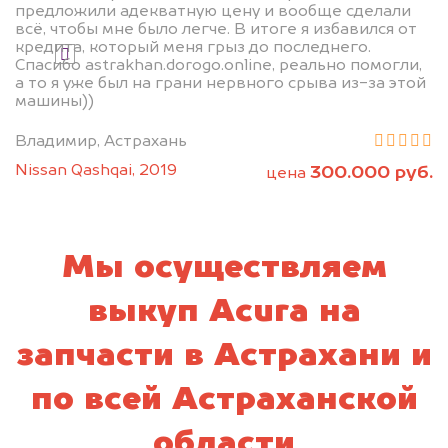
предложили адекватную цену и вообще сделали
всё, чтобы мне было легче. В итоге я избавился от
кредита, который меня грыз до последнего.
Я даю согласие на обработку своих
Спасибо astrakhan.dorogo.online, реально помогли,
персональных данных и соглашаюсь с
а то я уже был на грани нервного срыва из-за этой
политикой конфиденциальности
машины))
Владимир, Астрахань
Nissan Qashqai, 2019
300.000 руб.
цена
Мы осуществляем
выкуп Acura на
запчасти в Астрахани и
по всей Астраханской
области