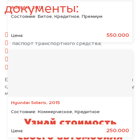
документы:
Audi A4, 2013
Состояние:
Битое, Кредитное, Премиум
паспорт гражданина РФ;
550.000
Цена:
паспорт транспортного средства;
свидетельство о регистрации;
комплект ключей;
при необходимости — доверенность.
Если у вас нет всех документов, то наши юристы
сделают всё возможное, чтобы оформить сделку
максимально быстро!
Hyundai Solaris, 2015
Состояние:
Коммерческое, Кредитное
Узнай стоимость
250.000
Цена:
своего автомобиля