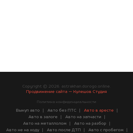
Copyright © 2026. astrakhan.dorogo.online.
Продвижение сайта — Кулешов Студия
Политика конфиденциальности
Выкуп авто
Авто без ПТС
Авто в аресте
Авто в залоге
Авто на запчасти
Авто на металлолом
Авто на разбор
Авто не на ходу
Авто после ДТП
Авто с пробегом