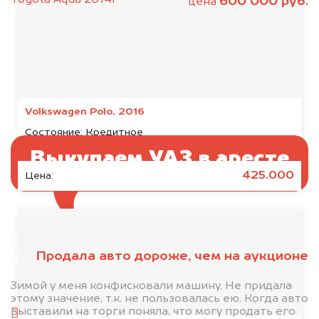
600 000 руб.
цена
Volkswagen Polo, 2016
Состояние:
Кредитное
Выкупаем УАЗ в аресте
425.000
Цена:
Отправьте фотографии автомобиля — через
Продала авто дороже, чем на аукционе
минуту эксперт-оценщик назовёт сумму.
1. Сфотографируйте машину:
Зимой у меня конфисковали машину. Не придала
этому значение, т.к. не пользовалась ею. Когда авто
выставили на торги поняла, что могу продать его
спереди