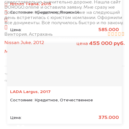
самостоятельно значительно дороже. Нашла сайт
Nissan Teana, 2015
сзади
DOROGO.online и оставила заявку. Мне сразу же
Состояние:
Кредитное, Японское
позвонили и обсудили детали. Уже на следующий
слева
день встретилась с юристом компании. Оформили
справа
все документы. Всё получилось быстро и по закону.
салон
585.000
Цена:
Виктория, Астрахань
2. Отправьте фотографии на номер
Nissan Juke, 2012
455 000 руб.
цена
+79584983298 по WhatsApp*,
в мессенджер
MAX
или на электронную почту
info@dorogo.online
*принадлежит компании Meta Platforms, Inc., признанной экстремистской
организацией и запрещённой на территории РФ
LADA Largus, 2017
Состояние:
Кредитное, Отечественное
375.000
Цена: