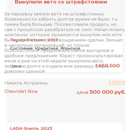
Выкупили авто со штрафстоянки
За парковку увезли авто на штрафстоянку.
Возможности забрать долгое время не было, т.к.
сумма была большая. Посоветовали продать, но
сам с процессом разобраться не смог. Начал искать
компании, которые занимаются выкупом или хотя
Toyota Fortuner, 2017
бы юридичиским сопровождением сделки. Звонил
в несколько организаций, но только
Состояние:
Кредитное, Японское
DOROGO.online предложили самое выгодное и
удобное предложение. Юрист проконсультировал
меня и уже на этой неделе выкупили авто,
1.650.000
Цена:
погасили долго и отдали мне разницу. Очень
доволен сделкой.
Никита, Астрахань
Chevrolet Niva
500 000 руб.
цена
LADA Granta, 2023