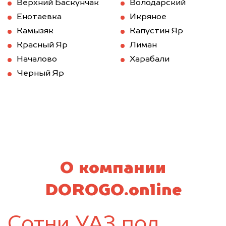
Верхний Баскунчак
Володарский
Енотаевка
Икряное
Камызяк
Капустин Яр
Красный Яр
Лиман
Началово
Харабали
Черный Яр
О компании
DOROGO.online
Сотни УАЗ под