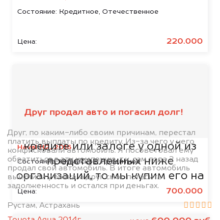
Состояние:
Кредитное, Отечественное
220.000
Цена:
Мы сотрудничаем с
банками
Друг продал авто и погасил долг!
Если ваш автомобиль находится в
Друг, по каким-либо своим причинам, перестал
платить выплаты по кредиту. Из-за чего у него
кредите или залоге у одной из
Haval H2, 2016
конфисковали автомобиль. Я посоветовал ему
обратиться в эту компанию, т.к. сам года 2 назад
представленных ниже
Состояние:
Китайское, Кредитное
продал свой автомобиль. В итоге автомобиль
организаций, то мы купим его на
выкупили у банка, а друг смог погасить
задолженность и остался при деньгах.
5% дороже!
700.000
Цена:
Рустам, Астрахань
Toyota Aqua 2014г