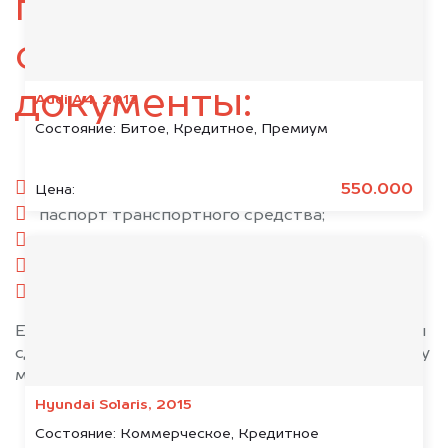
подготовьте
следующие
документы:
Audi A4, 2013
Состояние:
Битое, Кредитное, Премиум
паспорт гражданина РФ;
550.000
Цена:
паспорт транспортного средства;
свидетельство о регистрации;
комплект ключей;
при необходимости — доверенность.
Если у вас нет всех документов, то наши юристы
сделают всё возможное, чтобы оформить сделку
максимально быстро!
Hyundai Solaris, 2015
Состояние:
Коммерческое, Кредитное