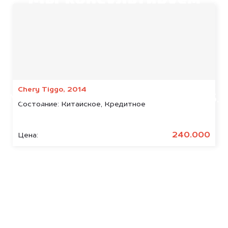
Мы консультируем
абсолютно
БЕСПЛАТНО
Узнайте стоимость арестованных
УАЗ.
Chery Tiggo, 2014
Мы купим ваше авто на 20.000 руб.
Состояние:
Китайское, Кредитное
дороже, чем предлагают на
автоаукционах.
240.000
Цена:
Узнать стоимость