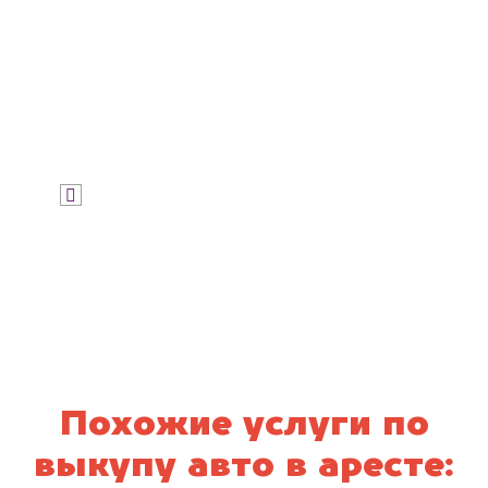
Узнать цену
Я даю согласие на обработку своих
персональных данных и соглашаюсь с
политикой конфиденциальности
Похожие услуги по
выкупу авто в аресте: