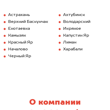
Астрахань
Ахтубинск
Верхний Баскунчак
Володарский
Енотаевка
Икряное
Камызяк
Капустин Яр
Красный Яр
Лиман
Началово
Харабали
Черный Яр
О компании