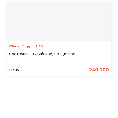
Мы консультируем
абсолютно
БЕСПЛАТНО
Chery Tiggo, 2014
Состояние:
Китайское, Кредитное
Узнайте стоимость арестованных
Subaru.
240.000
Цена:
Мы купим ваше авто на 20.000 руб.
дороже, чем предлагают на
автоаукционах.