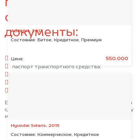
подготовьте
следующие
документы:
Audi A4, 2013
Состояние:
Битое, Кредитное, Премиум
паспорт гражданина РФ;
550.000
Цена:
паспорт транспортного средства;
свидетельство о регистрации;
комплект ключей;
при необходимости — доверенность.
Если у вас нет всех документов, то наши юристы
сделают всё возможное, чтобы оформить сделку
максимально быстро!
Hyundai Solaris, 2015
Состояние:
Коммерческое, Кредитное