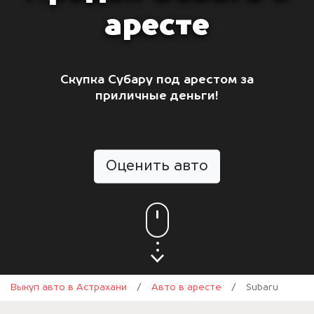
аресте
Скупка Субару под арестом за
приличные деньги!
Оценить авто
Выкуп авто в Астрахани
/
Авто в аресте
/
Subaru