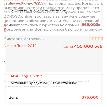
Nissan Teana, 2015
этому значение, т.к. не пользовалась ею. Когда авто
выставили на торги поняла, что могу продать его
1. Сфотографируйте машину:
Состояние:
Кредитное, Японское
самостоятельно значительно дороже. Нашла сайт
DOROGO.online и оставила заявку. Мне сразу же
спереди
позвонили и обсудили детали. Уже на следующий
сзади
585.000
Цена:
день встретилась с юристом компании. Оформили
все документы. Всё получилось быстро и по закону.
слева
справа
Виктория, Астрахань
салон
Nissan Juke, 2012
455 000 руб.
цена
2. Отправьте фотографии на номер
+79584983298 по WhatsApp*,
в мессенджер
MAX
или на электронную почту
info@dorogo.online
LADA Largus, 2017
*принадлежит компании Meta Platforms, Inc., признанной экстремистской
Состояние:
Кредитное, Отечественное
организацией и запрещённой на территории РФ
375.000
Цена: