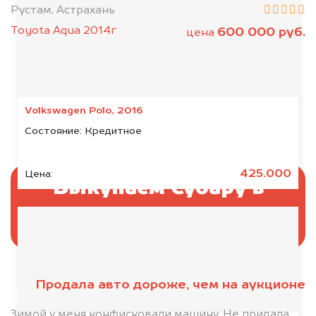
Рустам, Астрахань
Toyota Aqua 2014г
600 000 руб.
цена
Volkswagen Polo, 2016
Состояние:
Кредитное
425.000
Цена:
Выкупаем Субару в
аресте
Продала авто дороже, чем на аукционе
Отправьте фотографии автомобиля — через
минуту эксперт-оценщик назовёт сумму.
Зимой у меня конфисковали машину. Не придала