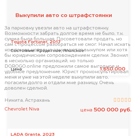
клиентов
Выкупили авто со штрафстоянки
За парковку увезли авто на штрафстоянку.
Возможности забрать долгое время не было, т.к.
сумма была большая. Посоветовали продать, но
Toyota Fortuner, 2017
сам с процессом разобраться не смог. Начал искать
компании, которые занимаются выкупом или хотя
Состояние:
Кредитное, Японское
бы юридичиским сопровождением сделки. Звонил
в несколько организаций, но только
DOROGO.online предложили самое выгодное и
1.650.000
Цена:
удобное предложение. Юрист проконсультировал
меня и уже на этой неделе выкупили авто,
погасили долго и отдали мне разницу. Очень
доволен сделкой.
Никита, Астрахань
Chevrolet Niva
500 000 руб.
цена
LADA Granta, 2023