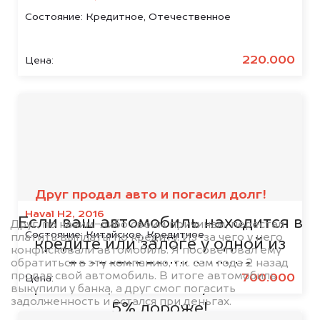
Состояние:
Кредитное, Отечественное
220.000
Цена:
Мы сотрудничаем с
банками
Друг продал авто и погасил долг!
Haval H2, 2016
Если ваш автомобиль находится в
Друг, по каким-либо своим причинам, перестал
Состояние:
Китайское, Кредитное
платить выплаты по кредиту. Из-за чего у него
кредите или залоге у одной из
конфисковали автомобиль. Я посоветовал ему
обратиться в эту компанию, т.к. сам года 2 назад
представленных ниже
продал свой автомобиль. В итоге автомобиль
700.000
Цена:
организаций, то мы купим его на
выкупили у банка, а друг смог погасить
задолженность и остался при деньгах.
5% дороже!