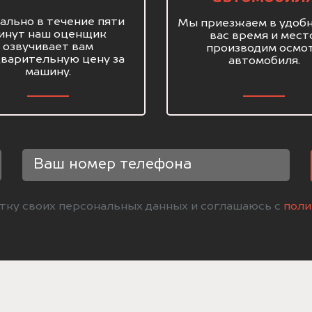
ально в течение пяти
Мы приезжаем в удобн
инут наш оценщик
вас время и мест
озвучивает вам
производим осмо
варительную цену за
автомобиля.
машину.
отку своих персональных данных и соглашаюсь с
поли