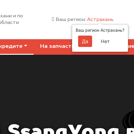
хани и по
Ваш регион:
Астрахань
области
Ваш регион Астрахань?
Да
Нет
кредите
На запчасти
Коммерчески
 SsangYong в