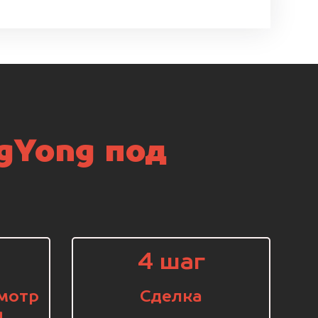
gYong под
4 шаг
мотр
Сделка
я