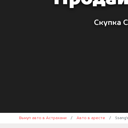
Скупка С
Выкуп авто в Астрахани
/
Авто в аресте
/
Ssang