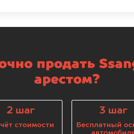
очно продать Ssan
арестом?
2 шаг
3 шаг
чёт стоимости
Бесплатный ос
автомобил