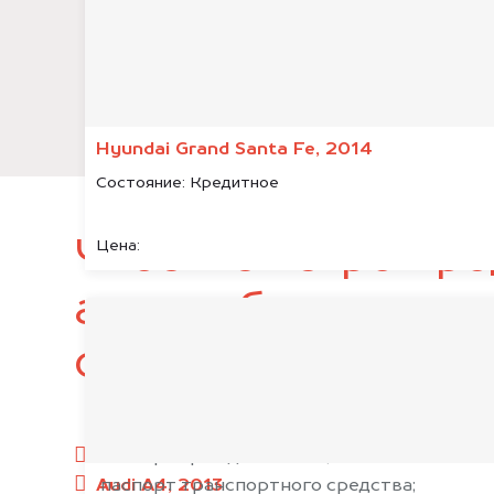
Hyundai Grand Santa Fe, 2014
Состояние:
Кредитное
Чтобы быстро про
Цена:
автомобиль, подг
следующие докум
паспорт гражданина РФ;
Audi A4, 2013
паспорт транспортного средства;