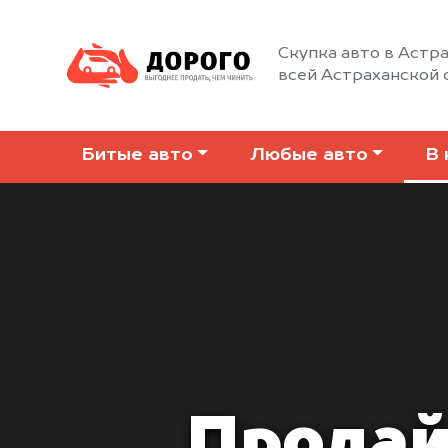
Скупка авто в Астра
всей Астраханской 
Битые авто
Любые авто
В 
Продай