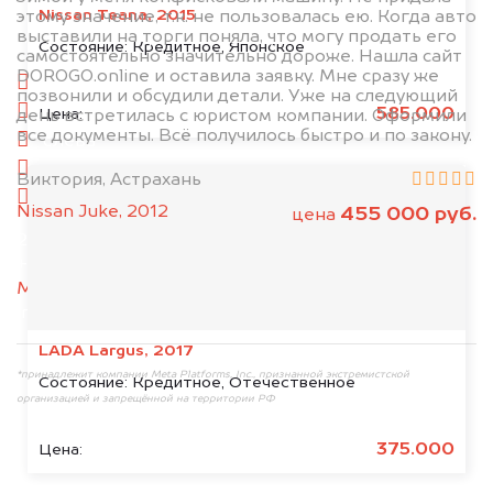
Nissan Teana, 2015
этому значение, т.к. не пользовалась ею. Когда авто
выставили на торги поняла, что могу продать его
1. Сфотографируйте машину:
Состояние:
Кредитное, Японское
самостоятельно значительно дороже. Нашла сайт
DOROGO.online и оставила заявку. Мне сразу же
спереди
позвонили и обсудили детали. Уже на следующий
сзади
585.000
Цена:
день встретилась с юристом компании. Оформили
все документы. Всё получилось быстро и по закону.
слева
справа
Виктория, Астрахань
салон
Nissan Juke, 2012
455 000 руб.
цена
2. Отправьте фотографии на номер
+79584983298 по WhatsApp*,
в мессенджер
MAX
или на электронную почту
info@dorogo.online
LADA Largus, 2017
*принадлежит компании Meta Platforms, Inc., признанной экстремистской
Состояние:
Кредитное, Отечественное
организацией и запрещённой на территории РФ
375.000
Цена: