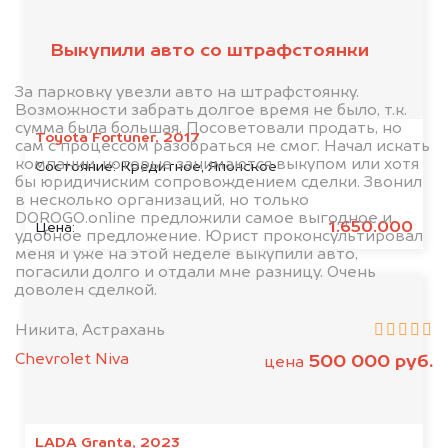
клиентов
Выкупили авто со штрафстоянки
За парковку увезли авто на штрафстоянку.
Возможности забрать долгое время не было, т.к.
сумма была большая. Посоветовали продать, но
Toyota Fortuner, 2017
сам с процессом разобраться не смог. Начал искать
компании, которые занимаются выкупом или хотя
Состояние:
Кредитное, Японское
бы юридичиским сопровождением сделки. Звонил
в несколько организаций, но только
DOROGO.online предложили самое выгодное и
1.650.000
Цена:
удобное предложение. Юрист проконсультировал
меня и уже на этой неделе выкупили авто,
погасили долго и отдали мне разницу. Очень
доволен сделкой.
Никита, Астрахань
Chevrolet Niva
500 000 руб.
цена
LADA Granta, 2023