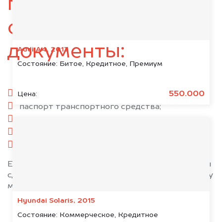
подготовьте
следующие
документы:
Audi A4, 2013
Состояние:
Битое, Кредитное, Премиум
паспорт гражданина РФ;
550.000
Цена:
паспорт транспортного средства;
свидетельство о регистрации;
комплект ключей;
при необходимости — доверенность.
Если у вас нет всех документов, то наши юристы
сделают всё возможное, чтобы оформить сделку
максимально быстро!
Hyundai Solaris, 2015
Состояние:
Коммерческое, Кредитное