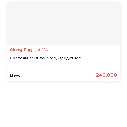
Мы консультируем
абсолютно
БЕСПЛАТНО
Chery Tiggo, 2014
Состояние:
Китайское, Кредитное
Узнайте стоимость арестованных
Segway.
240.000
Цена:
Мы купим ваше авто на 20.000 руб.
дороже, чем предлагают на
автоаукционах.