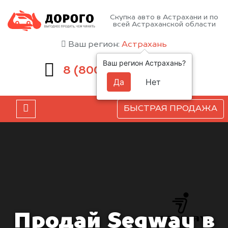
Скупка авто в Астрахани и по
всей Астраханской области
Ваш регион:
Астрахань
Ваш регион Астрахань?
551-81-15
8 (800)
Да
Нет
БЫСТРАЯ ПРОДАЖА
Продай Segway в