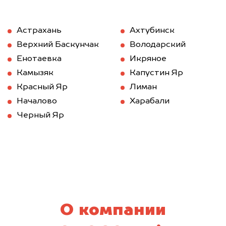
Астрахань
Ахтубинск
Верхний Баскунчак
Володарский
Енотаевка
Икряное
Камызяк
Капустин Яр
Красный Яр
Лиман
Началово
Харабали
Черный Яр
О компании