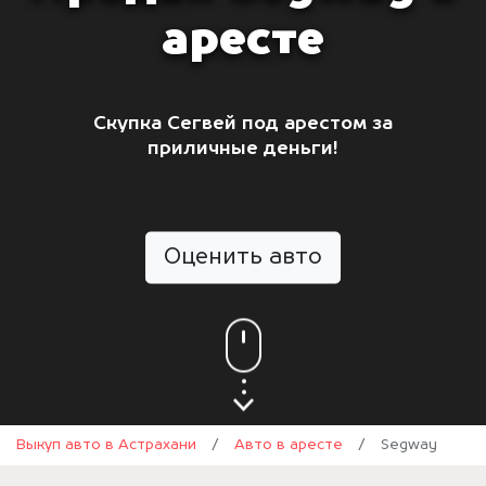
аресте
Скупка Сегвей под арестом за
приличные деньги!
Оценить авто
Выкуп авто в Астрахани
/
Авто в аресте
/
Segway