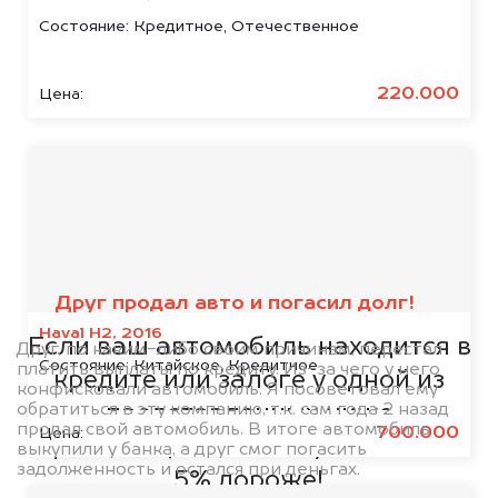
Состояние:
Кредитное, Отечественное
220.000
Цена:
Мы сотрудничаем с
банками
Друг продал авто и погасил долг!
Haval H2, 2016
Если ваш автомобиль находится в
Друг, по каким-либо своим причинам, перестал
Состояние:
Китайское, Кредитное
платить выплаты по кредиту. Из-за чего у него
кредите или залоге у одной из
конфисковали автомобиль. Я посоветовал ему
обратиться в эту компанию, т.к. сам года 2 назад
представленных ниже
продал свой автомобиль. В итоге автомобиль
700.000
Цена:
организаций, то мы купим его на
выкупили у банка, а друг смог погасить
задолженность и остался при деньгах.
5% дороже!