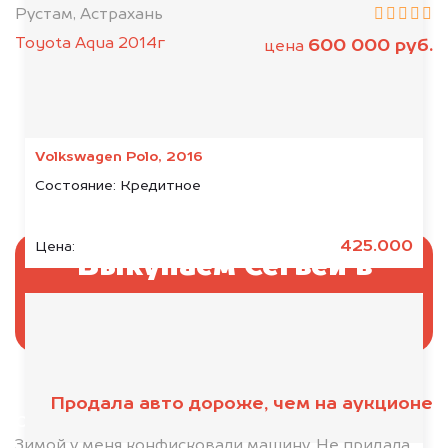
Рустам, Астрахань
Toyota Aqua 2014г
600 000 руб.
цена
Volkswagen Polo, 2016
Состояние:
Кредитное
425.000
Цена:
Выкупаем Сегвей в
аресте
Продала авто дороже, чем на аукционе
Отправьте фотографии автомобиля — через
минуту эксперт-оценщик назовёт сумму.
Зимой у меня конфисковали машину. Не придала