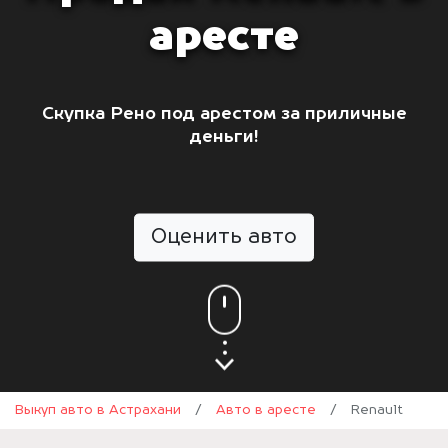
аресте
Скупка Рено под арестом за приличные
деньги!
Оценить авто
Выкуп авто в Астрахани
/
Авто в аресте
/
Renault