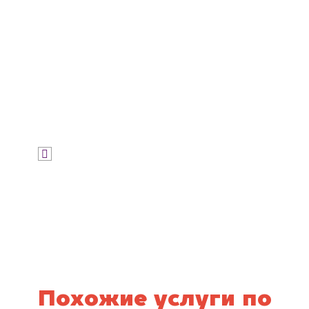
Узнать цену
Я даю согласие на обработку своих
персональных данных и соглашаюсь с
политикой конфиденциальности
Похожие услуги по