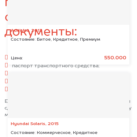
подготовьте
следующие
документы:
Audi A4, 2013
Состояние:
Битое, Кредитное, Премиум
паспорт гражданина РФ;
550.000
Цена:
паспорт транспортного средства;
свидетельство о регистрации;
комплект ключей;
при необходимости — доверенность.
Если у вас нет всех документов, то наши юристы
сделают всё возможное, чтобы оформить сделку
максимально быстро!
Hyundai Solaris, 2015
Состояние:
Коммерческое, Кредитное