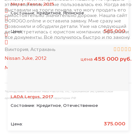
Nissan Teana, 2015
этому значение, т.к. не пользовалась ею. Когда авто
выставили на торги поняла, что могу продать его
спереди
Состояние:
Кредитное, Японское
самостоятельно значительно дороже. Нашла сайт
сзади
DOROGO.online и оставила заявку. Мне сразу же
позвонили и обсудили детали. Уже на следующий
слева
585.000
Цена:
день встретилась с юристом компании. Оформили
справа
все документы. Всё получилось быстро и по закону.
салон
Виктория, Астрахань
2. Отправьте фотографии на номер
Nissan Juke, 2012
455 000 руб.
цена
+79584983298 по WhatsApp*,
в мессенджер
MAX
или на электронную почту
info@dorogo.online
*принадлежит компании Meta Platforms, Inc., признанной экстремистской
LADA Largus, 2017
организацией и запрещённой на территории РФ
Состояние:
Кредитное, Отечественное
375.000
Цена: