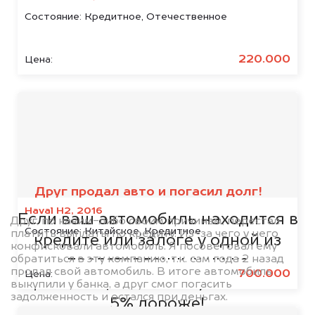
Состояние:
Кредитное, Отечественное
220.000
Цена:
Мы сотрудничаем с
банками
Друг продал авто и погасил долг!
Haval H2, 2016
Если ваш автомобиль находится в
Друг, по каким-либо своим причинам, перестал
Состояние:
Китайское, Кредитное
платить выплаты по кредиту. Из-за чего у него
кредите или залоге у одной из
конфисковали автомобиль. Я посоветовал ему
обратиться в эту компанию, т.к. сам года 2 назад
представленных ниже
продал свой автомобиль. В итоге автомобиль
700.000
Цена:
организаций, то мы купим его на
выкупили у банка, а друг смог погасить
задолженность и остался при деньгах.
5% дороже!