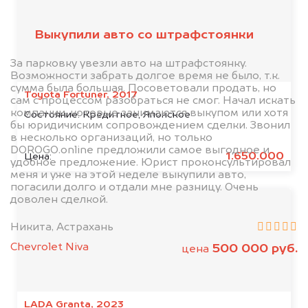
клиентов
Выкупили авто со штрафстоянки
За парковку увезли авто на штрафстоянку.
Возможности забрать долгое время не было, т.к.
сумма была большая. Посоветовали продать, но
Toyota Fortuner, 2017
сам с процессом разобраться не смог. Начал искать
компании, которые занимаются выкупом или хотя
Состояние:
Кредитное, Японское
бы юридичиским сопровождением сделки. Звонил
в несколько организаций, но только
DOROGO.online предложили самое выгодное и
1.650.000
Цена:
удобное предложение. Юрист проконсультировал
меня и уже на этой неделе выкупили авто,
погасили долго и отдали мне разницу. Очень
доволен сделкой.
Никита, Астрахань
Chevrolet Niva
500 000 руб.
цена
LADA Granta, 2023