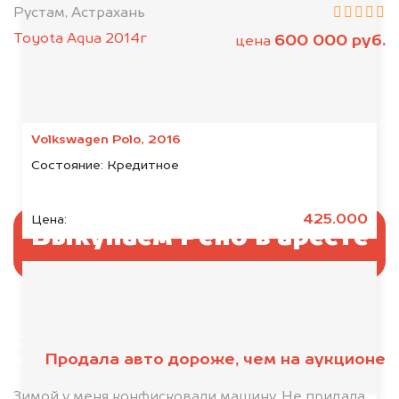
Рустам, Астрахань
Toyota Aqua 2014г
600 000 руб.
цена
Volkswagen Polo, 2016
Состояние:
Кредитное
425.000
Цена:
Выкупаем Рено в аресте
Отправьте фотографии автомобиля — через
Продала авто дороже, чем на аукционе
минуту эксперт-оценщик назовёт сумму.
1. Сфотографируйте машину:
Зимой у меня конфисковали машину. Не придала