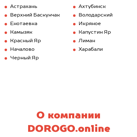
Астрахань
Ахтубинск
Верхний Баскунчак
Володарский
Енотаевка
Икряное
Камызяк
Капустин Яр
Красный Яр
Лиман
Началово
Харабали
Черный Яр
О компании
DOROGO.online