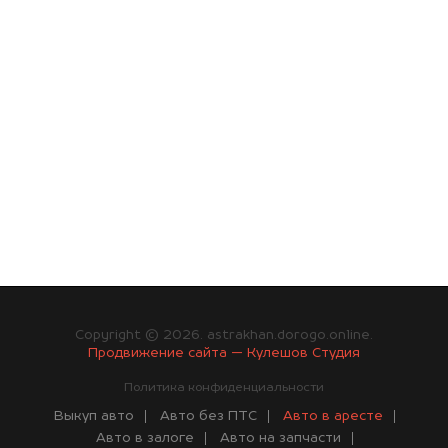
Copyright © 2026. astrakhan.dorogo.online.
Продвижение сайта — Кулешов Студия
Политика конфиденциальности
Выкуп авто
Авто без ПТС
Авто в аресте
Авто в залоге
Авто на запчасти