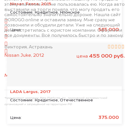
Nissan Teana, 2015
этому значение, т.к. не пользовалась ею. Когда авто
выставили на торги поняла, что могу продать его
1. Сфотографируйте машину:
Состояние:
Кредитное, Японское
самостоятельно значительно дороже. Нашла сайт
DOROGO.online и оставила заявку. Мне сразу же
спереди
позвонили и обсудили детали. Уже на следующий
сзади
585.000
Цена:
день встретилась с юристом компании. Оформили
все документы. Всё получилось быстро и по закону.
слева
справа
Виктория, Астрахань
салон
Nissan Juke, 2012
455 000 руб.
цена
2. Отправьте фотографии на номер
+79584983298 по WhatsApp*,
в мессенджер
MAX
или на электронную почту
info@dorogo.online
LADA Largus, 2017
*принадлежит компании Meta Platforms, Inc., признанной экстремистской
Состояние:
Кредитное, Отечественное
организацией и запрещённой на территории РФ
375.000
Цена: