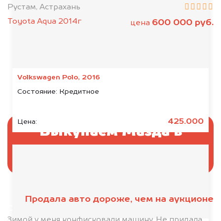
Рустам, Астрахань
Toyota Aqua 2014г
600 000 руб.
цена
Volkswagen Polo, 2016
Состояние:
Кредитное
425.000
Цена:
Выкупаем Мазда в
аресте
Продала авто дороже, чем на аукционе
Отправьте фотографии автомобиля — через
минуту эксперт-оценщик назовёт сумму.
Зимой у меня конфисковали машину. Не придала