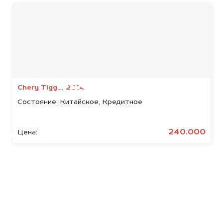
Мы консультируем
абсолютно
БЕСПЛАТНО
Chery Tiggo, 2014
Состояние:
Китайское, Кредитное
Узнайте стоимость арестованных
Mazda.
240.000
Цена:
Мы купим ваше авто на 20.000 руб.
дороже, чем предлагают на
автоаукционах.