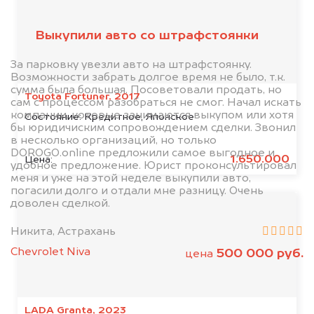
клиентов
Выкупили авто со штрафстоянки
За парковку увезли авто на штрафстоянку.
Возможности забрать долгое время не было, т.к.
сумма была большая. Посоветовали продать, но
Toyota Fortuner, 2017
сам с процессом разобраться не смог. Начал искать
компании, которые занимаются выкупом или хотя
Состояние:
Кредитное, Японское
бы юридичиским сопровождением сделки. Звонил
в несколько организаций, но только
DOROGO.online предложили самое выгодное и
1.650.000
Цена:
удобное предложение. Юрист проконсультировал
меня и уже на этой неделе выкупили авто,
погасили долго и отдали мне разницу. Очень
доволен сделкой.
Никита, Астрахань
Chevrolet Niva
500 000 руб.
цена
LADA Granta, 2023