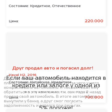
Состояние:
Кредитное, Отечественное
220.000
Цена:
Мы сотрудничаем с
банками
Друг продал авто и погасил долг!
Haval H2, 2016
Если ваш автомобиль находится в
Друг, по каким-либо своим причинам, перестал
Состояние:
Китайское, Кредитное
платить выплаты по кредиту. Из-за чего у него
кредите или залоге у одной из
конфисковали автомобиль. Я посоветовал ему
обратиться в эту компанию, т.к. сам года 2 назад
представленных ниже
продал свой автомобиль. В итоге автомобиль
700.000
Цена:
организаций, то мы купим его на
выкупили у банка, а друг смог погасить
задолженность и остался при деньгах.
5% дороже!