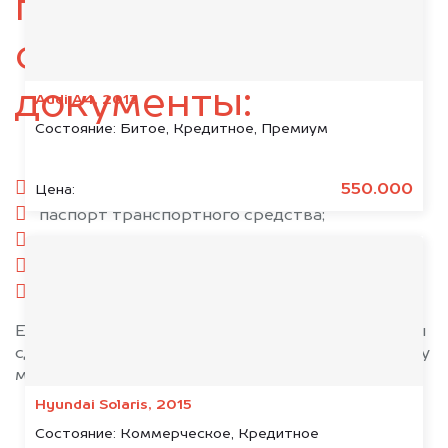
подготовьте
следующие
документы:
Audi A4, 2013
Состояние:
Битое, Кредитное, Премиум
паспорт гражданина РФ;
550.000
Цена:
паспорт транспортного средства;
свидетельство о регистрации;
комплект ключей;
при необходимости — доверенность.
Если у вас нет всех документов, то наши юристы
сделают всё возможное, чтобы оформить сделку
максимально быстро!
Hyundai Solaris, 2015
Состояние:
Коммерческое, Кредитное