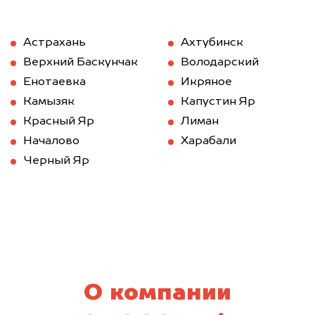
Астрахань
Ахтубинск
Верхний Баскунчак
Володарский
Енотаевка
Икряное
Камызяк
Капустин Яр
Красный Яр
Лиман
Началово
Харабали
Черный Яр
О компании