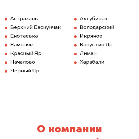
Астрахань
Ахтубинск
Верхний Баскунчак
Володарский
Енотаевка
Икряное
Камызяк
Капустин Яр
Красный Яр
Лиман
Началово
Харабали
Черный Яр
О компании