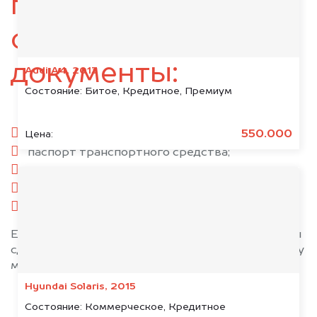
подготовьте
следующие
документы:
Audi A4, 2013
Состояние:
Битое, Кредитное, Премиум
паспорт гражданина РФ;
550.000
Цена:
паспорт транспортного средства;
свидетельство о регистрации;
комплект ключей;
при необходимости — доверенность.
Если у вас нет всех документов, то наши юристы
сделают всё возможное, чтобы оформить сделку
максимально быстро!
Hyundai Solaris, 2015
Состояние:
Коммерческое, Кредитное