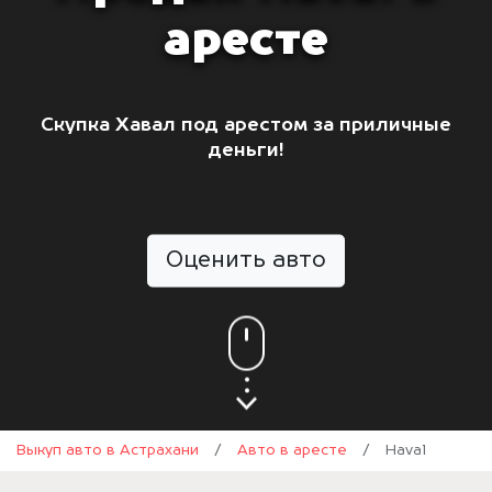
аресте
Скупка Хавал под арестом за приличные
деньги!
Оценить авто
Выкуп авто в Астрахани
/
Авто в аресте
/
Haval