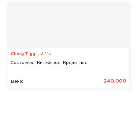
Мы консультируем
абсолютно
БЕСПЛАТНО
Chery Tiggo, 2014
Состояние:
Китайское, Кредитное
Узнайте стоимость арестованных
Haval.
240.000
Цена:
Мы купим ваше авто на 20.000 руб.
дороже, чем предлагают на
автоаукционах.