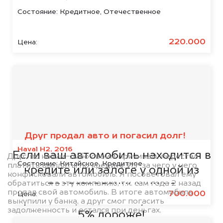
Состояние:
Кредитное, Отечественное
220.000
Цена:
Мы сотрудничаем с
банками
Друг продал авто и погасил долг!
Haval H2, 2016
Если ваш автомобиль находится в
Друг, по каким-либо своим причинам, перестал
Состояние:
Китайское, Кредитное
платить выплаты по кредиту. Из-за чего у него
кредите или залоге у одной из
конфисковали автомобиль. Я посоветовал ему
обратиться в эту компанию, т.к. сам года 2 назад
представленных ниже
продал свой автомобиль. В итоге автомобиль
700.000
Цена:
организаций, то мы купим его на
выкупили у банка, а друг смог погасить
задолженность и остался при деньгах.
5% дороже!