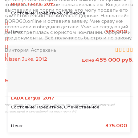
Nissan Teana, 2015
этому значение, т.к. не пользовалась ею. Когда авто
выставили на торги поняла, что могу продать его
1. Сфотографируйте машину:
Состояние:
Кредитное, Японское
самостоятельно значительно дороже. Нашла сайт
DOROGO.online и оставила заявку. Мне сразу же
спереди
позвонили и обсудили детали. Уже на следующий
сзади
585.000
Цена:
день встретилась с юристом компании. Оформили
все документы. Всё получилось быстро и по закону.
слева
справа
Виктория, Астрахань
салон
Nissan Juke, 2012
455 000 руб.
цена
2. Отправьте фотографии на номер
+79584983298 по WhatsApp*,
в мессенджер
MAX
или на электронную почту
info@dorogo.online
LADA Largus, 2017
*принадлежит компании Meta Platforms, Inc., признанной экстремистской
Состояние:
Кредитное, Отечественное
организацией и запрещённой на территории РФ
375.000
Цена: