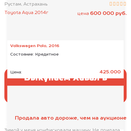
Рустам, Астрахань
Toyota Aqua 2014г
600 000 руб.
цена
Volkswagen Polo, 2016
Состояние:
Кредитное
425.000
Цена:
Выкупаем Хавал в
аресте
Продала авто дороже, чем на аукционе
Отправьте фотографии автомобиля — через
минуту эксперт-оценщик назовёт сумму.
Зимой у меня конфисковали машину. Не придала