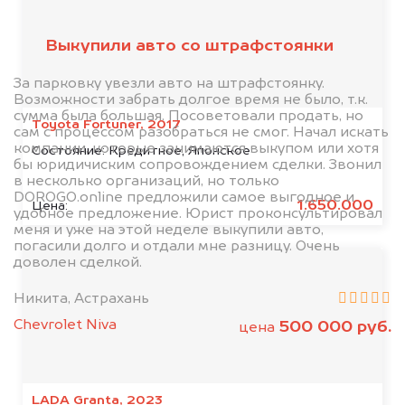
клиентов
Выкупили авто со штрафстоянки
За парковку увезли авто на штрафстоянку.
Возможности забрать долгое время не было, т.к.
сумма была большая. Посоветовали продать, но
Toyota Fortuner, 2017
сам с процессом разобраться не смог. Начал искать
компании, которые занимаются выкупом или хотя
Состояние:
Кредитное, Японское
бы юридичиским сопровождением сделки. Звонил
в несколько организаций, но только
DOROGO.online предложили самое выгодное и
1.650.000
Цена:
удобное предложение. Юрист проконсультировал
меня и уже на этой неделе выкупили авто,
погасили долго и отдали мне разницу. Очень
доволен сделкой.
Никита, Астрахань
Chevrolet Niva
500 000 руб.
цена
LADA Granta, 2023