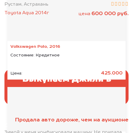
Рустам, Астрахань
Toyota Aqua 2014г
600 000 руб.
цена
Volkswagen Polo, 2016
Состояние:
Кредитное
425.000
Цена:
Выкупаем Джили в
аресте
Продала авто дороже, чем на аукционе
Отправьте фотографии автомобиля — через
минуту эксперт-оценщик назовёт сумму.
Зимой у меня конфисковали машину. Не придала