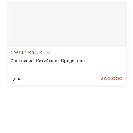
Мы консультируем
абсолютно
БЕСПЛАТНО
Chery Tiggo, 2014
Состояние:
Китайское, Кредитное
Узнайте стоимость арестованных
Geely.
240.000
Цена:
Мы купим ваше авто на 20.000 руб.
дороже, чем предлагают на
автоаукционах.