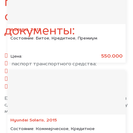
подготовьте
следующие
документы:
Audi A4, 2013
Состояние:
Битое, Кредитное, Премиум
паспорт гражданина РФ;
550.000
Цена:
паспорт транспортного средства;
свидетельство о регистрации;
комплект ключей;
при необходимости — доверенность.
Если у вас нет всех документов, то наши юристы
сделают всё возможное, чтобы оформить сделку
максимально быстро!
Hyundai Solaris, 2015
Состояние:
Коммерческое, Кредитное