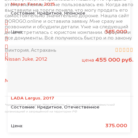
Nissan Teana, 2015
этому значение, т.к. не пользовалась ею. Когда авто
выставили на торги поняла, что могу продать его
1. Сфотографируйте машину:
Состояние:
Кредитное, Японское
самостоятельно значительно дороже. Нашла сайт
DOROGO.online и оставила заявку. Мне сразу же
спереди
позвонили и обсудили детали. Уже на следующий
сзади
585.000
Цена:
день встретилась с юристом компании. Оформили
все документы. Всё получилось быстро и по закону.
слева
справа
Виктория, Астрахань
салон
Nissan Juke, 2012
455 000 руб.
цена
2. Отправьте фотографии на номер
+79584983298 по WhatsApp*,
в мессенджер
MAX
или на электронную почту
info@dorogo.online
LADA Largus, 2017
*принадлежит компании Meta Platforms, Inc., признанной экстремистской
Состояние:
Кредитное, Отечественное
организацией и запрещённой на территории РФ
375.000
Цена: