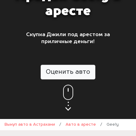
аресте
Скупка Джили под арестом за
приличные деньги!
Оценить авто
Выкуп авто в Астрахани
/
Авто в аресте
/
Geely