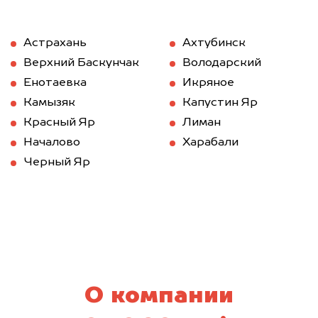
Астрахань
Ахтубинск
Верхний Баскунчак
Володарский
Енотаевка
Икряное
Камызяк
Капустин Яр
Красный Яр
Лиман
Началово
Харабали
Черный Яр
О компании