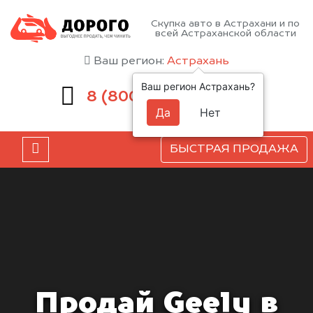
Скупка авто в Астрахани и по
всей Астраханской области
Ваш регион:
Астрахань
Ваш регион Астрахань?
551-81-15
8 (800)
Да
Нет
БЫСТРАЯ ПРОДАЖА
Продай Geely в