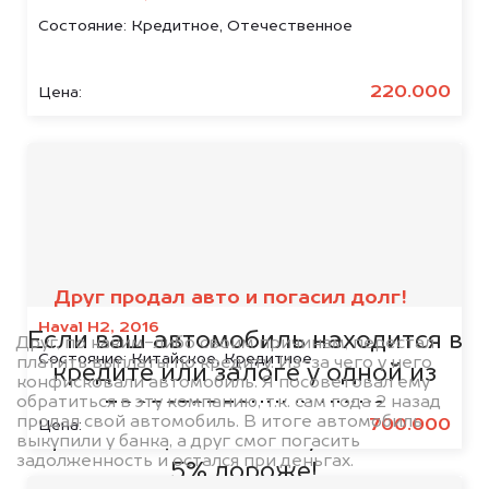
Состояние:
Кредитное, Отечественное
220.000
Цена:
Мы сотрудничаем с
банками
Друг продал авто и погасил долг!
Haval H2, 2016
Если ваш автомобиль находится в
Друг, по каким-либо своим причинам, перестал
Состояние:
Китайское, Кредитное
платить выплаты по кредиту. Из-за чего у него
кредите или залоге у одной из
конфисковали автомобиль. Я посоветовал ему
обратиться в эту компанию, т.к. сам года 2 назад
представленных ниже
продал свой автомобиль. В итоге автомобиль
700.000
Цена:
организаций, то мы купим его на
выкупили у банка, а друг смог погасить
задолженность и остался при деньгах.
5% дороже!