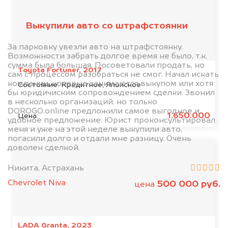
клиентов
Выкупили авто со штрафстоянки
За парковку увезли авто на штрафстоянку.
Возможности забрать долгое время не было, т.к.
сумма была большая. Посоветовали продать, но
Toyota Fortuner, 2017
сам с процессом разобраться не смог. Начал искать
компании, которые занимаются выкупом или хотя
Состояние:
Кредитное, Японское
бы юридичиским сопровождением сделки. Звонил
в несколько организаций, но только
DOROGO.online предложили самое выгодное и
1.650.000
Цена:
удобное предложение. Юрист проконсультировал
меня и уже на этой неделе выкупили авто,
погасили долго и отдали мне разницу. Очень
доволен сделкой.
Никита, Астрахань
Chevrolet Niva
500 000 руб.
цена
LADA Granta, 2023