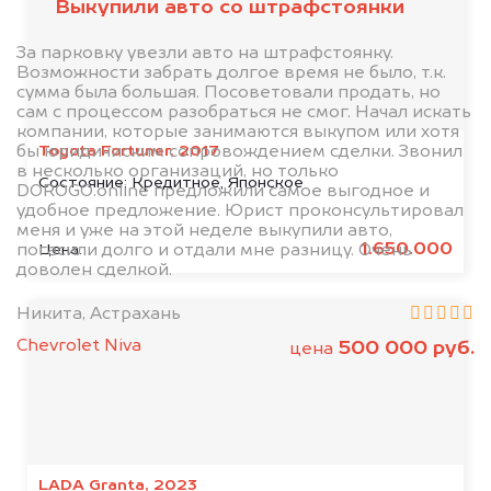
Выкупили авто со штрафстоянки
За парковку увезли авто на штрафстоянку.
Возможности забрать долгое время не было, т.к.
сумма была большая. Посоветовали продать, но
сам с процессом разобраться не смог. Начал искать
компании, которые занимаются выкупом или хотя
Toyota Fortuner, 2017
бы юридичиским сопровождением сделки. Звонил
в несколько организаций, но только
Состояние:
Кредитное, Японское
DOROGO.online предложили самое выгодное и
удобное предложение. Юрист проконсультировал
меня и уже на этой неделе выкупили авто,
1.650.000
Цена:
погасили долго и отдали мне разницу. Очень
доволен сделкой.
Никита, Астрахань
Chevrolet Niva
500 000 руб.
цена
LADA Granta, 2023