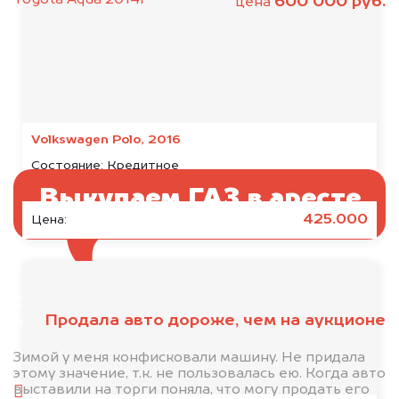
600 000 руб.
цена
Volkswagen Polo, 2016
Состояние:
Кредитное
Выкупаем ГАЗ в аресте
425.000
Цена:
Отправьте фотографии автомобиля — через
Продала авто дороже, чем на аукционе
минуту эксперт-оценщик назовёт сумму.
1. Сфотографируйте машину:
Зимой у меня конфисковали машину. Не придала
этому значение, т.к. не пользовалась ею. Когда авто
выставили на торги поняла, что могу продать его
спереди