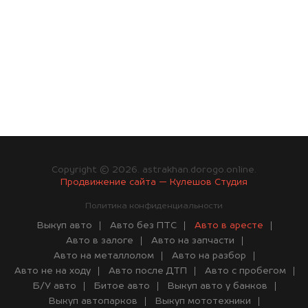
Copyright © 2026. astrakhan.dorogo.online.
Продвижение сайта — Кулешов Студия
Политика конфиденциальности
Выкуп авто
Авто без ПТС
Авто в аресте
Авто в залоге
Авто на запчасти
Авто на металлолом
Авто на разбор
Авто не на ходу
Авто после ДТП
Авто с пробегом
Б/У авто
Битое авто
Выкуп авто у банков
Выкуп автопарков
Выкуп мототехники