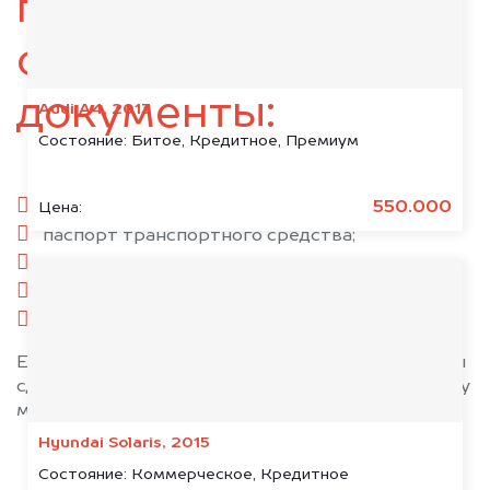
подготовьте
следующие
документы:
Audi A4, 2013
Состояние:
Битое, Кредитное, Премиум
паспорт гражданина РФ;
550.000
Цена:
паспорт транспортного средства;
свидетельство о регистрации;
комплект ключей;
при необходимости — доверенность.
Если у вас нет всех документов, то наши юристы
сделают всё возможное, чтобы оформить сделку
максимально быстро!
Hyundai Solaris, 2015
Состояние:
Коммерческое, Кредитное