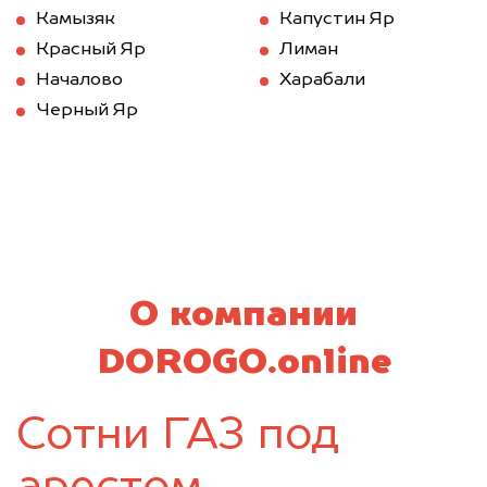
Камызяк
Капустин Яр
Красный Яр
Лиман
Началово
Харабали
Черный Яр
О компании
DOROGO.online
Сотни ГАЗ под