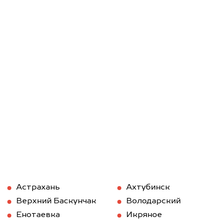
Астрахань
Ахтубинск
Верхний Баскунчак
Володарский
Енотаевка
Икряное