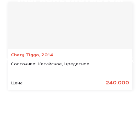
Мы консультируем
абсолютно
БЕСПЛАТНО
Узнайте стоимость арестованных
ГАЗ.
Chery Tiggo, 2014
Мы купим ваше авто на 20.000 руб.
Состояние:
Китайское, Кредитное
дороже, чем предлагают на
автоаукционах.
240.000
Цена:
Узнать стоимость