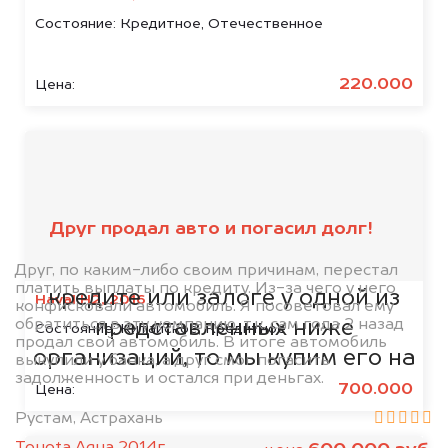
Состояние:
Кредитное, Отечественное
220.000
Цена:
Мы сотрудничаем с
банками
Друг продал авто и погасил долг!
Если ваш автомобиль находится в
Друг, по каким-либо своим причинам, перестал
платить выплаты по кредиту. Из-за чего у него
кредите или залоге у одной из
Haval H2, 2016
конфисковали автомобиль. Я посоветовал ему
обратиться в эту компанию, т.к. сам года 2 назад
представленных ниже
Состояние:
Китайское, Кредитное
продал свой автомобиль. В итоге автомобиль
организаций, то мы купим его на
выкупили у банка, а друг смог погасить
задолженность и остался при деньгах.
5% дороже!
700.000
Цена:
Рустам, Астрахань
Toyota Aqua 2014г