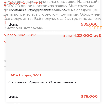
самостоятельно значительно дороже. Нашла сайт
Nissan Teana, 2015
сзади
DOROGO.online и оставила заявку. Мне сразу же
Состояние:
Кредитное, Японское
позвонили и обсудили детали. Уже на следующий
слева
день встретилась с юристом компании. Оформили
справа
все документы. Всё получилось быстро и по закону.
салон
585.000
Цена:
Виктория, Астрахань
2. Отправьте фотографии на номер
Nissan Juke, 2012
455 000 руб.
цена
+79584983298 по WhatsApp*,
в мессенджер
MAX
или на электронную почту
info@dorogo.online
*принадлежит компании Meta Platforms, Inc., признанной экстремистской
организацией и запрещённой на территории РФ
LADA Largus, 2017
Состояние:
Кредитное, Отечественное
375.000
Цена: