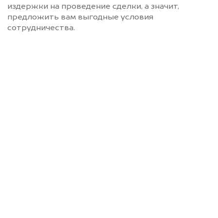
издержки на проведение сделки, а значит,
предложить вам выгодные условия
сотрудничества.
Позвоните нам: 8 (800)
551-81-15
Мы проконсультируем вас и
рассчитаем стоимость вашего
автомобиля.