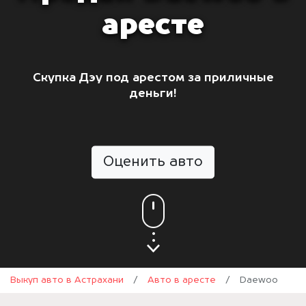
аресте
Скупка Дэу под арестом за приличные
деньги!
Оценить авто
Выкуп авто в Астрахани
/
Авто в аресте
/
Daewoo