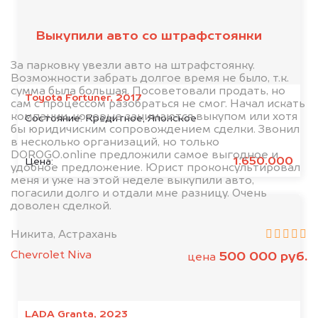
клиентов
Выкупили авто со штрафстоянки
За парковку увезли авто на штрафстоянку.
Возможности забрать долгое время не было, т.к.
сумма была большая. Посоветовали продать, но
Toyota Fortuner, 2017
сам с процессом разобраться не смог. Начал искать
компании, которые занимаются выкупом или хотя
Состояние:
Кредитное, Японское
бы юридичиским сопровождением сделки. Звонил
в несколько организаций, но только
DOROGO.online предложили самое выгодное и
1.650.000
Цена:
удобное предложение. Юрист проконсультировал
меня и уже на этой неделе выкупили авто,
погасили долго и отдали мне разницу. Очень
доволен сделкой.
Никита, Астрахань
Chevrolet Niva
500 000 руб.
цена
LADA Granta, 2023