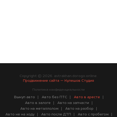
Copyright © 2026. astrakhan.dorogo.online.
Продвижение сайта — Кулешов Студия
Политика конфиденциальности
Выкуп авто
Авто без ПТС
Авто в аресте
Авто в залоге
Авто на запчасти
Авто на металлолом
Авто на разбор
Авто не на ходу
Авто после ДТП
Авто с пробегом