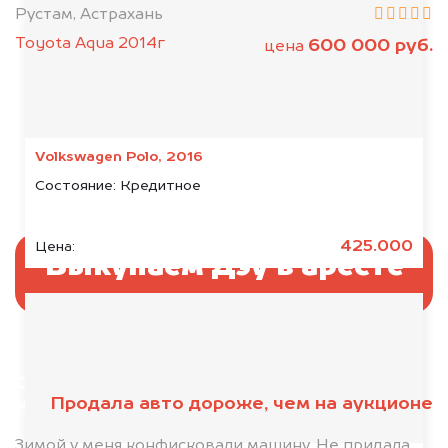
Рустам, Астрахань
Toyota Aqua 2014г
600 000 руб.
цена
Volkswagen Polo, 2016
Состояние:
Кредитное
425.000
Цена:
Выкупаем Дэу в аресте
Отправьте фотографии автомобиля — через
Продала авто дороже, чем на аукционе
минуту эксперт-оценщик назовёт сумму.
1. Сфотографируйте машину:
Зимой у меня конфисковали машину. Не придала