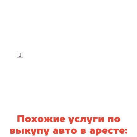
Узнать цену
Я даю согласие на обработку своих
персональных данных и соглашаюсь с
политикой конфиденциальности
Похожие услуги по
выкупу авто в аресте: