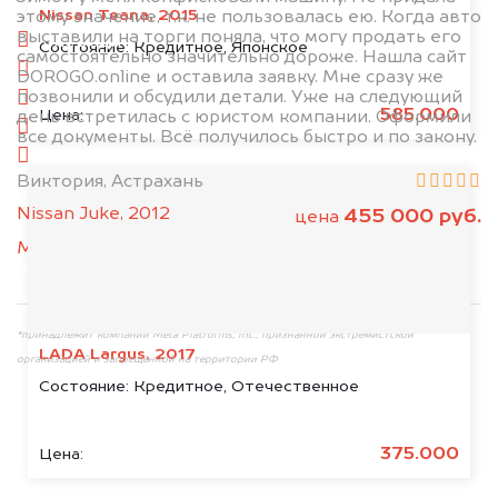
Nissan Teana, 2015
этому значение, т.к. не пользовалась ею. Когда авто
выставили на торги поняла, что могу продать его
спереди
Состояние:
Кредитное, Японское
самостоятельно значительно дороже. Нашла сайт
сзади
DOROGO.online и оставила заявку. Мне сразу же
позвонили и обсудили детали. Уже на следующий
слева
585.000
Цена:
день встретилась с юристом компании. Оформили
справа
все документы. Всё получилось быстро и по закону.
салон
Виктория, Астрахань
2. Отправьте фотографии на номер
Nissan Juke, 2012
455 000 руб.
цена
+79584983298 по WhatsApp*,
в мессенджер
MAX
или на электронную почту
info@dorogo.online
*принадлежит компании Meta Platforms, Inc., признанной экстремистской
LADA Largus, 2017
организацией и запрещённой на территории РФ
Состояние:
Кредитное, Отечественное
375.000
Цена: