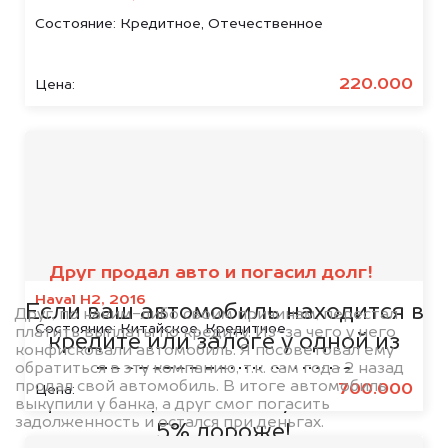
Состояние:
Кредитное, Отечественное
220.000
Цена:
Мы сотрудничаем с
банками
Друг продал авто и погасил долг!
Haval H2, 2016
Если ваш автомобиль находится в
Друг, по каким-либо своим причинам, перестал
Состояние:
Китайское, Кредитное
платить выплаты по кредиту. Из-за чего у него
кредите или залоге у одной из
конфисковали автомобиль. Я посоветовал ему
обратиться в эту компанию, т.к. сам года 2 назад
представленных ниже
продал свой автомобиль. В итоге автомобиль
700.000
Цена:
организаций, то мы купим его на
выкупили у банка, а друг смог погасить
задолженность и остался при деньгах.
5% дороже!