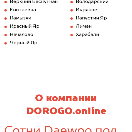
Верхний Баскунчак
Володарский
Енотаевка
Икряное
Камызяк
Капустин Яр
Красный Яр
Лиман
Началово
Харабали
Черный Яр
О компании
DOROGO.online
Сотни Daewoo под