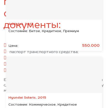
подготовьте
следующие
документы:
Audi A4, 2013
Состояние:
Битое, Кредитное, Премиум
паспорт гражданина РФ;
550.000
Цена:
паспорт транспортного средства;
свидетельство о регистрации;
комплект ключей;
при необходимости — доверенность.
Если у вас нет всех документов, то наши юристы
сделают всё возможное, чтобы оформить сделку
максимально быстро!
Hyundai Solaris, 2015
Состояние:
Коммерческое, Кредитное