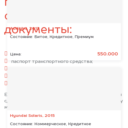
подготовьте
следующие
документы:
Audi A4, 2013
Состояние:
Битое, Кредитное, Премиум
паспорт гражданина РФ;
550.000
Цена:
паспорт транспортного средства;
свидетельство о регистрации;
комплект ключей;
при необходимости — доверенность.
Если у вас нет всех документов, то наши юристы
сделают всё возможное, чтобы оформить сделку
максимально быстро!
Hyundai Solaris, 2015
Состояние:
Коммерческое, Кредитное