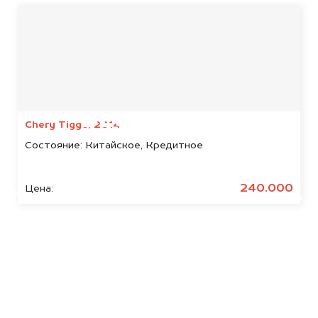
Мы консультируем
абсолютно
БЕСПЛАТНО
Chery Tiggo, 2014
Состояние:
Китайское, Кредитное
Узнайте стоимость арестованных
Benelli.
240.000
Цена:
Мы купим ваше авто на 20.000 руб.
дороже, чем предлагают на
автоаукционах.