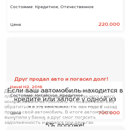
Состояние:
Кредитное, Отечественное
220.000
Цена:
Мы сотрудничаем с
банками
Друг продал авто и погасил долг!
Haval H2, 2016
Если ваш автомобиль находится в
Друг, по каким-либо своим причинам, перестал
Состояние:
Китайское, Кредитное
платить выплаты по кредиту. Из-за чего у него
кредите или залоге у одной из
конфисковали автомобиль. Я посоветовал ему
обратиться в эту компанию, т.к. сам года 2 назад
представленных ниже
продал свой автомобиль. В итоге автомобиль
700.000
Цена:
организаций, то мы купим его на
выкупили у банка, а друг смог погасить
задолженность и остался при деньгах.
5% дороже!