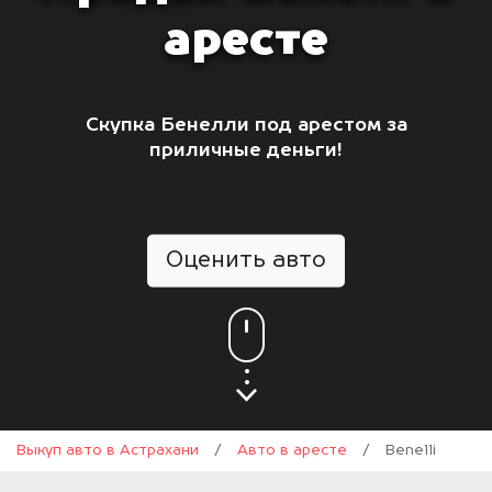
аресте
Скупка Бенелли под арестом за
приличные деньги!
Оценить авто
Выкуп авто в Астрахани
/
Авто в аресте
/
Benelli