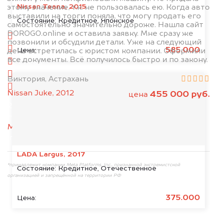
Nissan Teana, 2015
этому значение, т.к. не пользовалась ею. Когда авто
выставили на торги поняла, что могу продать его
1. Сфотографируйте машину:
Состояние:
Кредитное, Японское
самостоятельно значительно дороже. Нашла сайт
DOROGO.online и оставила заявку. Мне сразу же
спереди
позвонили и обсудили детали. Уже на следующий
сзади
585.000
Цена:
день встретилась с юристом компании. Оформили
все документы. Всё получилось быстро и по закону.
слева
справа
Виктория, Астрахань
салон
Nissan Juke, 2012
455 000 руб.
цена
2. Отправьте фотографии на номер
+79584983298 по WhatsApp*,
в мессенджер
MAX
или на электронную почту
info@dorogo.online
LADA Largus, 2017
*принадлежит компании Meta Platforms, Inc., признанной экстремистской
Состояние:
Кредитное, Отечественное
организацией и запрещённой на территории РФ
375.000
Цена: