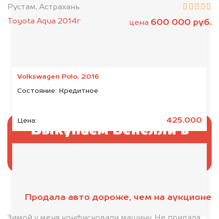
Рустам, Астрахань
Toyota Aqua 2014г
600 000 руб.
цена
Volkswagen Polo, 2016
Состояние:
Кредитное
425.000
Цена:
Выкупаем Бенелли в
аресте
Продала авто дороже, чем на аукционе
Отправьте фотографии автомобиля — через
минуту эксперт-оценщик назовёт сумму.
Зимой у меня конфисковали машину. Не придала