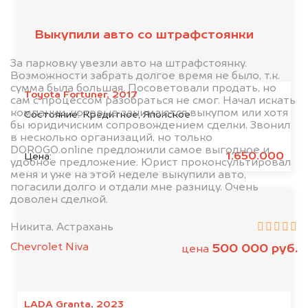
клиентов
Выкупили авто со штрафстоянки
За парковку увезли авто на штрафстоянку.
Возможности забрать долгое время не было, т.к.
сумма была большая. Посоветовали продать, но
Toyota Fortuner, 2017
сам с процессом разобраться не смог. Начал искать
компании, которые занимаются выкупом или хотя
Состояние:
Кредитное, Японское
бы юридичиским сопровождением сделки. Звонил
в несколько организаций, но только
DOROGO.online предложили самое выгодное и
1.650.000
Цена:
удобное предложение. Юрист проконсультировал
меня и уже на этой неделе выкупили авто,
погасили долго и отдали мне разницу. Очень
доволен сделкой.
Никита, Астрахань
Chevrolet Niva
500 000 руб.
цена
LADA Granta, 2023