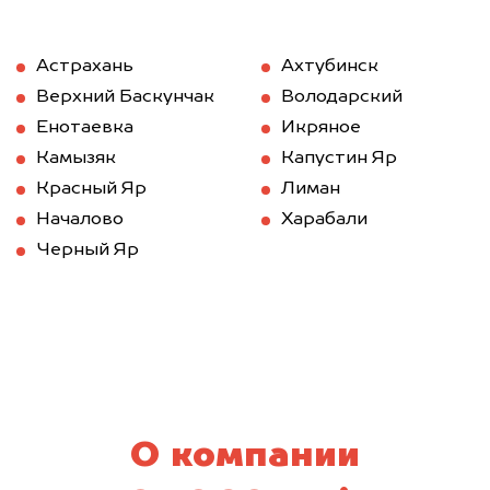
Астрахань
Ахтубинск
Верхний Баскунчак
Володарский
Енотаевка
Икряное
Камызяк
Капустин Яр
Красный Яр
Лиман
Началово
Харабали
Черный Яр
О компании