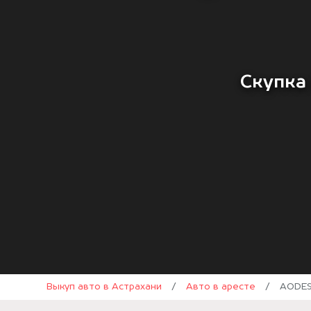
Скупка 
Выкуп авто в Астрахани
/
Авто в аресте
/
AODES