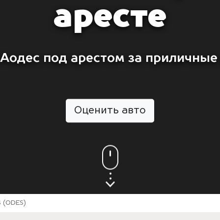
аресте
Аодес под арестом за приличные
Оценить авто
 (ODES)