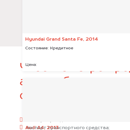
Hyundai Grand Santa Fe, 2014
Состояние:
Кредитное
Чтобы быстро про
Цена:
автомобиль, подг
следующие докум
паспорт гражданина РФ;
Audi A4, 2013
паспорт транспортного средства;