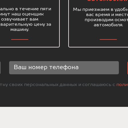
ально в течение пяти
Мы приезжаем в удобн
инут наш оценщик
вас время и мест
озвучивает вам
производим осмо
варительную цену за
автомобиля.
машину.
отку своих персональных данных и соглашаюсь с
поли