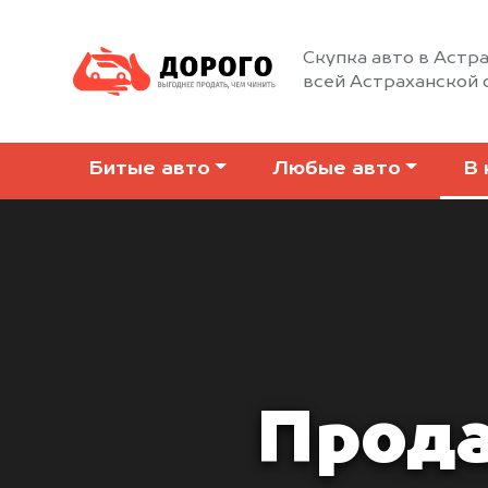
Скупка авто в Астра
всей Астраханской 
Битые авто
Любые авто
В 
Прода