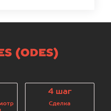
ES (ODES)
4 шаг
мотр
Сделка
я