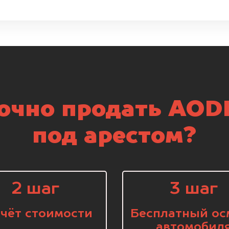
очно продать AOD
под арестом?
2 шаг
3 шаг
чёт стоимости
Бесплатный ос
автомобил