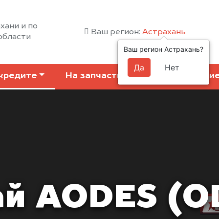
хани и по
Ваш регион:
Астрахань
области
Ваш регион Астрахань?
Да
Нет
кредите
На запчасти
Коммерчески
й AODES (O