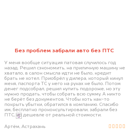
Узнайте стоимость автомобиля на
разбор с ограничением
регистрационных действий.
Мы купим ваше авто на 20.000 руб.
дороже, чем предлагают на
автоаукционах.
Без проблем забрали авто без ПТС
У меня вообще ситуация патовая случилось год
назад. Решил сэкономить, на приличную машину не
хватало, в салон смысла идти не было, кредит
брать не хотел. Приобрёл у дилера, который кинул
меня, паспорта ТС у него на руках не было. Потом
денег подсобрал, решил купить подороже, но эту
нужно продать, чтобы собрать всю сумму. А никто
Узнать стоимость
не берёт без документов. Чтобы хоть как-то
покрыть убытки, обратился в компанию. Спасибо
им, бесплатно проконсультировали, забрали без
ПТС, но дешевле от реальной стоимости.
Я даю согласие на обработку своих
персональных данных и соглашаюсь с
Артём, Астрахань
политикой конфиденциальности