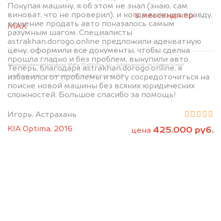
2. Отправьте фотографии на номер
Покупая машину, я об этом не знал (знаю, сам
виноват, что не проверил), и когда выяснил правду,
+79584983298 по WhatsApp*,
в мессенджер
решение продать авто показалось самым
MAX
или на электронную почту
разумным шагом. Специалисты
info@dorogo.online
astrakhan.dorogo.online предложили адекватную
цену, оформили все документы, чтобы сделка
прошла гладко и без проблем, выкупили авто.
*принадлежит компании Meta Platforms, Inc., признанной экстремистской
Теперь, благодаря astrakhan.dorogo.online, я
организацией и запрещённой на территории РФ
избавился от проблемы и могу сосредоточиться на
поиске новой машины без всяких юридических
сложностей. Большое спасибо за помощь!
Игорь, Астрахань
KIA Optima, 2016
425.000 руб.
цена
Мы консультируем
абсолютно
БЕСПЛАТНО