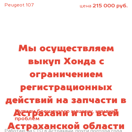
Peugeot 107
215 000 руб.
цена
Мы осуществляем
выкуп Хонда с
ограничением
регистрационных
действий на запчасти в
Купили брошенную машину, никаких
Астрахани и по всей
проблем
Астраханской области
Работаю на СТО в Астрахани, почти полтора года