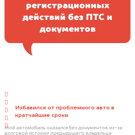
цена
регистрационных
действий без ПТС и
документов
Отправьте фотографии автомобиля — через
минуту эксперт-оценщик назовёт сумму.
1. Сфотографируйте машину:
спереди
сзади
Избавился от проблемного авто в
слева
кратчайшие сроки
справа
салон
Мой автомобиль оказался без документов из-за
долговой истории предыдущего владельца.