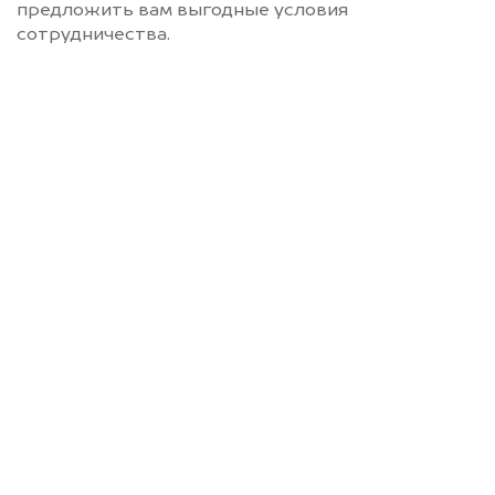
предложить вам выгодные условия
сотрудничества.
Позвоните нам: 8 (800)
551-81-15
Мы проконсультируем вас и
рассчитаем стоимость вашего
автомобиля.