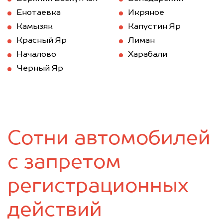
Енотаевка
Икряное
Камызяк
Капустин Яр
Красный Яр
Лиман
Началово
Харабали
Черный Яр
Сотни автомобилей
с запретом
регистрационных
действий