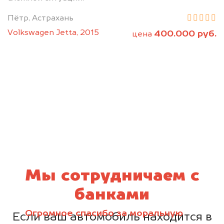
Пётр, Астрахань
Volkswagen Jetta, 2015
400.000 руб.
цена
Мы сотрудничаем с
банками
Огромное спасибо за моральную
Если ваш автомобиль находится в