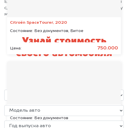
Если у вас нет всех документов, то наши юристы
сделают всё возможное, чтобы оформить сделку
максимально быстро!
Citroën SpaceTourer, 2020
Состояние:
Без документов, Битое
Узнай стоимость
750.000
Цена:
своего автомобиля
Honda
уже через пять минут!
Volkswagen Jetta, 2015
Состояние:
Без документов