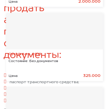
2.000.000
Цена:
продать
автомобиль,
подготовьте
следующие
документы:
Opel Antara, 2018
Состояние:
Без документов
паспорт гражданина РФ;
325.000
Цена:
паспорт транспортного средства;
свидетельство о регистрации;
комплект ключей;
при необходимости — доверенность.