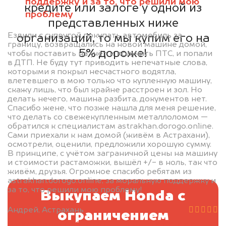
поддержку и за то, что решили мою
кредите или залоге у одной из
проблему
представленных ниже
Ездили с супругой покупать автомобиль за
организаций, то мы купим его на
границу, возвращались на новой машине домой,
5% дороже!
чтобы поставить на учёт и получить ПТС, и попали
в ДТП. Не буду тут приводить непечатные слова,
которыми я покрыл несчастного водятла,
влетевшего в мою только что купленную машину,
скажу лишь, что был крайне расстроен и зол. Но
делать нечего, машина разбита, документов нет.
Спасибо жене, что позже нашла для меня решение,
что делать со свежекупленным металлоломом —
обратился к специалистам astrakhan.dorogo.online.
Сами приехали к нам домой (живём в Астрахани),
осмотрели, оценили, предложили хорошую сумму.
В принципе, с учётом заграничной цены на машину
и стоимости растаможки, вышёл +/- в ноль, так что
живём, друзья. Огромное спасибо ребятам из
astrakhan.dorogo.online, за моральную поддержку и
за то, что решили мою проблему!
Выкупаем Honda с
Андрей, Астрахань
ограничением
BMW 5 Series G30, 2020
2.000.000 руб.