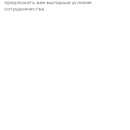
предложить вам выгодные условия
сотрудничества.
Позвоните нам: 8 (800)
551-81-15
Мы проконсультируем вас и
рассчитаем стоимость вашего
автомобиля.