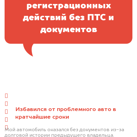
цена
регистрационных
действий без ПТС и
документов
Отправьте фотографии автомобиля — через
минуту эксперт-оценщик назовёт сумму.
1. Сфотографируйте машину:
спереди
сзади
Избавился от проблемного авто в
слева
кратчайшие сроки
справа
салон
Мой автомобиль оказался без документов из-за
долговой истории предыдущего владельца.