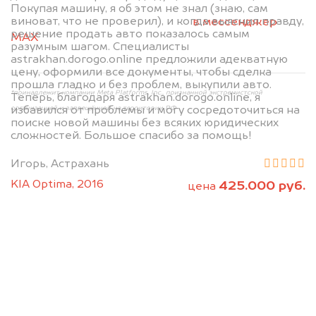
2. Отправьте фотографии на номер
Покупая машину, я об этом не знал (знаю, сам
виноват, что не проверил), и когда выяснил правду,
+79584983298 по WhatsApp*,
в мессенджер
решение продать авто показалось самым
MAX
или на электронную почту
разумным шагом. Специалисты
info@dorogo.online
astrakhan.dorogo.online предложили адекватную
цену, оформили все документы, чтобы сделка
прошла гладко и без проблем, выкупили авто.
*принадлежит компании Meta Platforms, Inc., признанной экстремистской
Теперь, благодаря astrakhan.dorogo.online, я
организацией и запрещённой на территории РФ
избавился от проблемы и могу сосредоточиться на
поиске новой машины без всяких юридических
сложностей. Большое спасибо за помощь!
Игорь, Астрахань
KIA Optima, 2016
425.000 руб.
цена
Мы консультируем
абсолютно
БЕСПЛАТНО