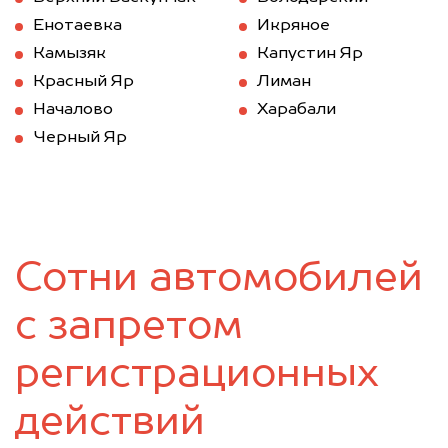
Енотаевка
Икряное
Камызяк
Капустин Яр
Красный Яр
Лиман
Началово
Харабали
Черный Яр
Сотни автомобилей
с запретом
регистрационных
действий