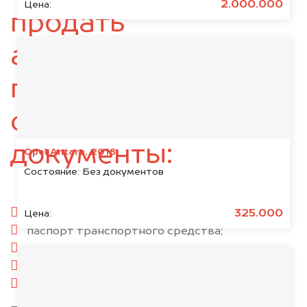
2.000.000
Цена:
продать
автомобиль,
подготовьте
следующие
документы:
Opel Antara, 2018
Состояние:
Без документов
паспорт гражданина РФ;
325.000
Цена:
паспорт транспортного средства;
свидетельство о регистрации;
комплект ключей;
при необходимости — доверенность.