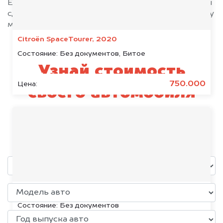
Если у вас нет всех документов, то наши юристы
сделают всё возможное, чтобы оформить сделку
максимально быстро!
Citroën SpaceTourer, 2020
Состояние:
Без документов, Битое
Узнай стоимость
750.000
Цена:
своего автомобиля
GMC
уже через пять минут!
Volkswagen Jetta, 2015
Состояние:
Без документов