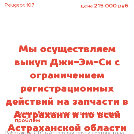
Peugeot 107
215 000 руб.
цена
Мы осуществляем
выкуп Джи-Эм-Си с
ограничением
регистрационных
действий на запчасти в
Купили брошенную машину, никаких
Астрахани и по всей
проблем
Астраханской области
Работаю на СТО в Астрахани, почти полтора года