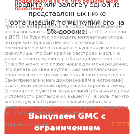
поддержку и за то, что решили мою
кредите или залоге у одной из
проблему
представленных ниже
Ездили с супругой покупать автомобиль за
организаций, то мы купим его на
границу, возвращались на новой машине домой,
5% дороже!
чтобы поставить на учёт и получить ПТС, и попали
в ДТП. Не буду тут приводить непечатные слова,
которыми я покрыл несчастного водятла,
влетевшего в мою только что купленную машину,
скажу лишь, что был крайне расстроен и зол. Но
делать нечего, машина разбита, документов нет.
Спасибо жене, что позже нашла для меня решение,
что делать со свежекупленным металлоломом —
обратился к специалистам astrakhan.dorogo.online.
Сами приехали к нам домой (живём в Астрахани),
осмотрели, оценили, предложили хорошую сумму.
В принципе, с учётом заграничной цены на машину
и стоимости растаможки, вышёл +/- в ноль, так что
живём, друзья. Огромное спасибо ребятам из
astrakhan.dorogo.online, за моральную поддержку и
за то, что решили мою проблему!
Выкупаем GMC с
Андрей, Астрахань
ограничением
BMW 5 Series G30, 2020
2.000.000 руб.