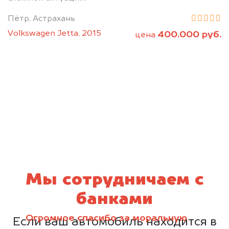
Пётр, Астрахань
Volkswagen Jetta, 2015
400.000 руб.
цена
Мы сотрудничаем с
банками
Огромное спасибо за моральную
Если ваш автомобиль находится в