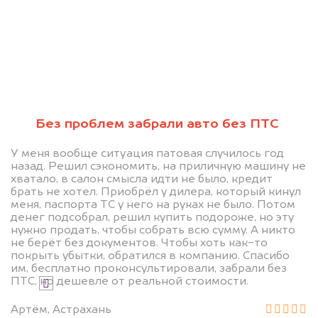
Узнайте стоимость автомобиля на
разбор с ограничением
регистрационных действий.
Мы купим ваше авто на 20.000 руб.
дороже, чем предлагают на
автоаукционах.
Без проблем забрали авто без ПТС
У меня вообще ситуация патовая случилось год
назад. Решил сэкономить, на приличную машину не
хватало, в салон смысла идти не было, кредит
брать не хотел. Приобрёл у дилера, который кинул
меня, паспорта ТС у него на руках не было. Потом
денег подсобрал, решил купить подороже, но эту
нужно продать, чтобы собрать всю сумму. А никто
Узнать стоимость
не берёт без документов. Чтобы хоть как-то
покрыть убытки, обратился в компанию. Спасибо
им, бесплатно проконсультировали, забрали без
ПТС, но дешевле от реальной стоимости.
Я даю согласие на обработку своих
персональных данных и соглашаюсь с
Артём, Астрахань
политикой конфиденциальности