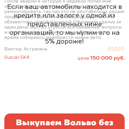
После аварии в которую я недавно попал мне
Если ваш автомобиль находится в
нужно новое авто, это уже без смысла
ремонтировать, так как это не рентабельно, решил
кредите или залоге у одной из
продать в Астрахани на разборку свой Suzuki и
обзавестись новой машиной. Оформили сделку за
представленных ниже
один день, быстро утрясли все бумажные вопросы
организаций, то мы купим его на
и моментально сошлись в цене. В настоящее
время собираюсь приобрести новое авто.
5% дороже!
Виктор, Астрахань
Suzuki SX4
150 000 руб.
цена
Выкупаем Вольво без