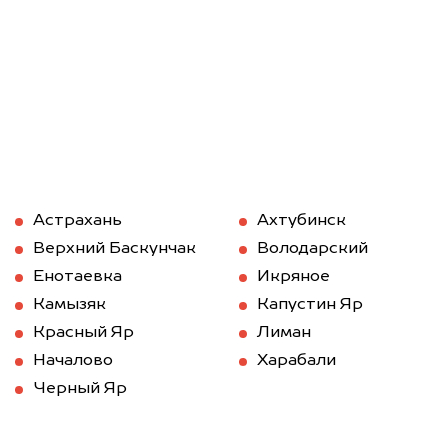
Астрахань
Ахтубинск
Верхний Баскунчак
Володарский
Енотаевка
Икряное
Камызяк
Капустин Яр
Красный Яр
Лиман
Началово
Харабали
Черный Яр