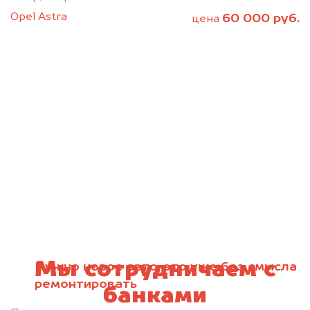
Opel Astra
60 000 руб.
цена
Мы сотрудничаем с
Нужно новое авто, это уже без смысла
ремонтировать
банками