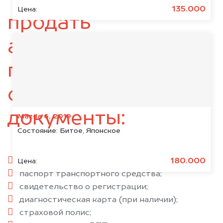
135.000
Цена:
продать
автомобиль,
подготовьте
следующие
документы:
Mazda 6, 2019
Состояние:
Битое, Японское
паспорт гражданина РФ;
180.000
Цена:
паспорт транспортного средства;
свидетельство о регистрации;
диагностическая карта (при наличии);
страховой полис;