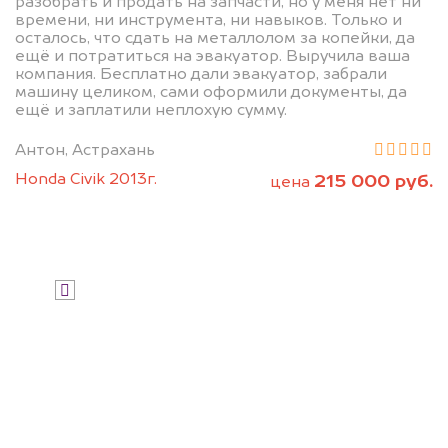
разобрать и продать на запчасти, но у меня нет ни
дороже, чем предлагают на
времени, ни инструмента, ни навыков. Только и
осталось, что сдать на металлолом за копейки, да
автоаукционах.
ещё и потратиться на эвакуатор. Выручила ваша
компания. Бесплатно дали эвакуатор, забрали
машину целиком, сами оформили документы, да
ещё и заплатили неплохую сумму.
Антон, Астрахань
Honda Civik 2013г.
215 000 руб.
цена
Узнать стоимость
Я даю согласие на обработку своих
персональных данных и соглашаюсь с
политикой конфиденциальности