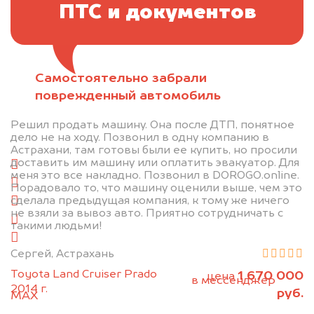
ПТС и документов
Самостоятельно забрали
Отправьте фотографии автомобиля — через
поврежденный автомобиль
минуту эксперт-оценщик назовёт сумму.
Решил продать машину. Она после ДТП, понятное
1. Сфотографируйте машину:
дело не на ходу. Позвонил в одну компанию в
Астрахани, там готовы были ее купить, но просили
доставить им машину или оплатить эвакуатор. Для
спереди
меня это все накладно. Позвонил в DOROGO.online.
сзади
Порадовало то, что машину оценили выше, чем это
сделала предыдущая компания, к тому же ничего
слева
не взяли за вывоз авто. Приятно сотрудничать с
справа
такими людьми!
салон
Сергей, Астрахань
2. Отправьте фотографии на номер
Toyota Land Cruiser Prado
1 670 000
цена
+79584983298 по WhatsApp*,
в мессенджер
2014 г.
руб.
MAX
или на электронную почту
info@dorogo.online