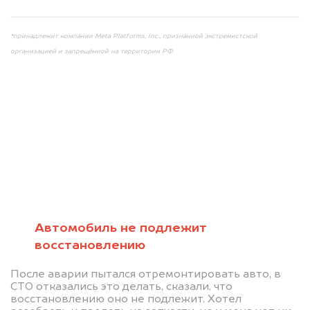
*принадлежит компании Meta Platforms, Inc., признанной экстремистской
организацией и запрещённой на территории РФ
Мы консультируем
абсолютно
БЕСПЛАТНО
Автомобиль не подлежит
восстановлению
Узнайте стоимость автомобиля на
После аварии пытался отремонтировать авто, в
разборку.
СТО отказались это делать, сказали, что
восстановлению оно не подлежит. Хотел
Мы купим ваше авто на 20.000 руб.