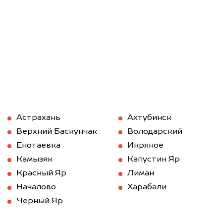
Астрахань
Ахтубинск
Верхний Баскунчак
Володарский
Енотаевка
Икряное
Камызяк
Капустин Яр
Красный Яр
Лиман
Началово
Харабали
Черный Яр