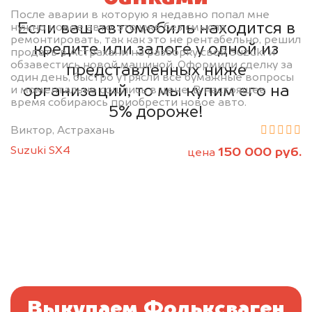
После аварии в которую я недавно попал мне
Если ваш автомобиль находится в
нужно новое авто, это уже без смысла
ремонтировать, так как это не рентабельно, решил
кредите или залоге у одной из
продать в Астрахани на разборку свой Suzuki и
обзавестись новой машиной. Оформили сделку за
представленных ниже
один день, быстро утрясли все бумажные вопросы
организаций, то мы купим его на
и моментально сошлись в цене. В настоящее
время собираюсь приобрести новое авто.
5% дороже!
Виктор, Астрахань
Suzuki SX4
150 000 руб.
цена
Выкупаем Фольксваген