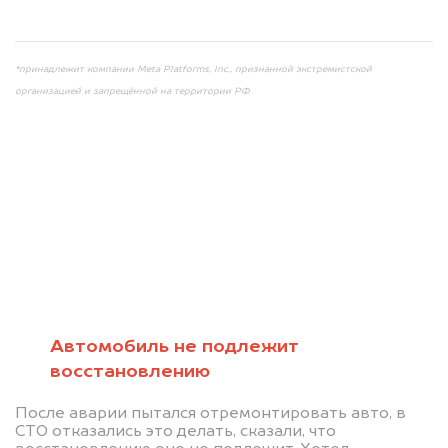
info@dorogo.online
*принадлежит компании Meta Platforms, Inc., признанной экстремистской
организацией и запрещённой на территории РФ
Мы консультируем
абсолютно
БЕСПЛАТНО
Автомобиль не подлежит
восстановлению
Узнайте стоимость автомобиля на
После аварии пытался отремонтировать авто, в
разборку.
СТО отказались это делать, сказали, что