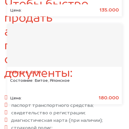
Чтобы быстро
135.000
Цена:
продать
автомобиль,
подготовьте
следующие
документы:
Mazda 6, 2019
Состояние:
Битое, Японское
паспорт гражданина РФ;
180.000
Цена:
паспорт транспортного средства;
свидетельство о регистрации;
диагностическая карта (при наличии);
страховой полис;