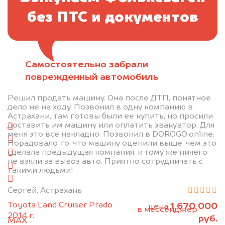
без ПТС и документов
Самостоятельно забрали
Отправьте фотографии автомобиля — через
поврежденный автомобиль
минуту эксперт-оценщик назовёт сумму.
Решил продать машину. Она после ДТП, понятное
1. Сфотографируйте машину:
дело не на ходу. Позвонил в одну компанию в
Астрахани, там готовы были ее купить, но просили
доставить им машину или оплатить эвакуатор. Для
спереди
меня это все накладно. Позвонил в DOROGO.online.
сзади
Порадовало то, что машину оценили выше, чем это
сделала предыдущая компания, к тому же ничего
слева
не взяли за вывоз авто. Приятно сотрудничать с
справа
такими людьми!
салон
Сергей, Астрахань
2. Отправьте фотографии на номер
Toyota Land Cruiser Prado
1 670 000
цена
+79584983298 по WhatsApp*,
в мессенджер
2014 г.
руб.
MAX
или на электронную почту