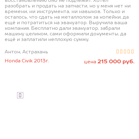
восстановлению оно не подлежит. Хотел
Мы купим ваше авто на 20.000 руб.
разобрать и продать на запчасти, но у меня нет ни
дороже, чем предлагают на
времени, ни инструмента, ни навыков. Только и
осталось, что сдать на металлолом за копейки, да
автоаукционах.
ещё и потратиться на эвакуатор. Выручила ваша
компания. Бесплатно дали эвакуатор, забрали
машину целиком, сами оформили документы, да
ещё и заплатили неплохую сумму.
Антон, Астрахань
Honda Civik 2013г.
215 000 руб.
цена
Узнать стоимость
Я даю согласие на обработку своих
персональных данных и соглашаюсь с
политикой конфиденциальности