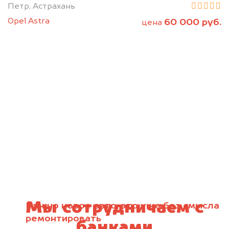
Петр, Астрахань
Opel Astra
60 000 руб.
цена
Мы сотрудничаем с
Нужно новое авто, это уже без смысла
ремонтировать
банками