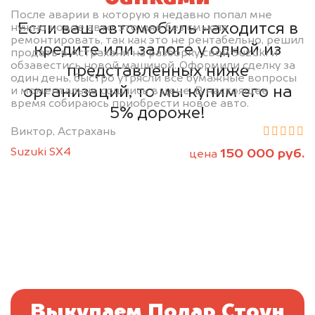
После аварии в которую я недавно попал мне
Если ваш автомобиль находится в
нужно новое авто, это уже без смысла
ремонтировать, так как это не рентабельно, решил
кредите или залоге у одной из
продать в Астрахани на разборку свой Suzuki и
обзавестись новой машиной. Оформили сделку за
представленных ниже
один день, быстро утрясли все бумажные вопросы
организаций, то мы купим его на
и моментально сошлись в цене. В настоящее
время собираюсь приобрести новое авто.
5% дороже!
Виктор, Астрахань
Suzuki SX4
150 000 руб.
цена
Выкупаем Полар Стоун