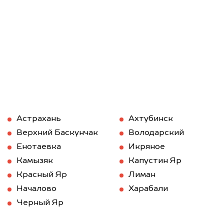
Астрахань
Ахтубинск
Верхний Баскунчак
Володарский
Енотаевка
Икряное
Камызяк
Капустин Яр
Красный Яр
Лиман
Началово
Харабали
Черный Яр