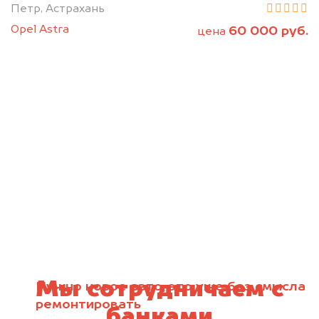
Петр, Астрахань
Opel Astra
60 000 руб.
цена
Мы сотрудничаем с
Нужно новое авто, это уже без смысла
ремонтировать
банками