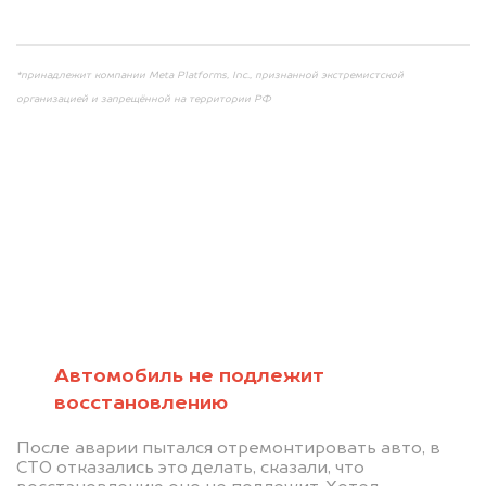
info@dorogo.online
*принадлежит компании Meta Platforms, Inc., признанной экстремистской
организацией и запрещённой на территории РФ
Мы консультируем
абсолютно
БЕСПЛАТНО
Автомобиль не подлежит
восстановлению
Узнайте стоимость автомобиля на
После аварии пытался отремонтировать авто, в
разборку.
СТО отказались это делать, сказали, что