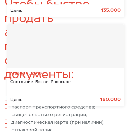
Чтобы быстро
135.000
Цена:
продать
автомобиль,
подготовьте
следующие
документы:
Mazda 6, 2019
Состояние:
Битое, Японское
паспорт гражданина РФ;
180.000
Цена:
паспорт транспортного средства;
свидетельство о регистрации;
диагностическая карта (при наличии);
страховой полис;