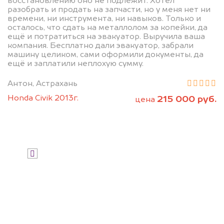
восстановлению оно не подлежит. Хотел
Мы купим ваше авто на 20.000 руб.
разобрать и продать на запчасти, но у меня нет ни
дороже, чем предлагают на
времени, ни инструмента, ни навыков. Только и
осталось, что сдать на металлолом за копейки, да
автоаукционах.
ещё и потратиться на эвакуатор. Выручила ваша
компания. Бесплатно дали эвакуатор, забрали
машину целиком, сами оформили документы, да
ещё и заплатили неплохую сумму.
Антон, Астрахань
Honda Civik 2013г.
215 000 руб.
цена
Узнать стоимость
Я даю согласие на обработку своих
персональных данных и соглашаюсь с
политикой конфиденциальности