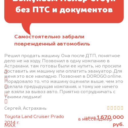
без ПТС и документов
Самостоятельно забрали
Отправьте фотографии автомобиля — через
поврежденный автомобиль
минуту эксперт-оценщик назовёт сумму.
Решил продать машину. Она после ДТП, понятное
1. Сфотографируйте машину:
дело не на ходу. Позвонил в одну компанию в
Астрахани, там готовы были ее купить, но просили
доставить им машину или оплатить эвакуатор. Для
спереди
меня это все накладно. Позвонил в DOROGO.online.
сзади
Порадовало то, что машину оценили выше, чем это
сделала предыдущая компания, к тому же ничего
слева
не взяли за вывоз авто. Приятно сотрудничать с
справа
такими людьми!
салон
Сергей, Астрахань
2. Отправьте фотографии на номер
Toyota Land Cruiser Prado
1 670 000
цена
+79584983298 по WhatsApp*,
в мессенджер
2014 г.
руб.
MAX
или на электронную почту