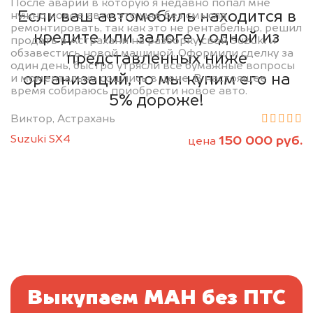
После аварии в которую я недавно попал мне
Если ваш автомобиль находится в
нужно новое авто, это уже без смысла
ремонтировать, так как это не рентабельно, решил
кредите или залоге у одной из
продать в Астрахани на разборку свой Suzuki и
обзавестись новой машиной. Оформили сделку за
представленных ниже
один день, быстро утрясли все бумажные вопросы
организаций, то мы купим его на
и моментально сошлись в цене. В настоящее
время собираюсь приобрести новое авто.
5% дороже!
Виктор, Астрахань
Suzuki SX4
150 000 руб.
цена
Выкупаем МАН без ПТС