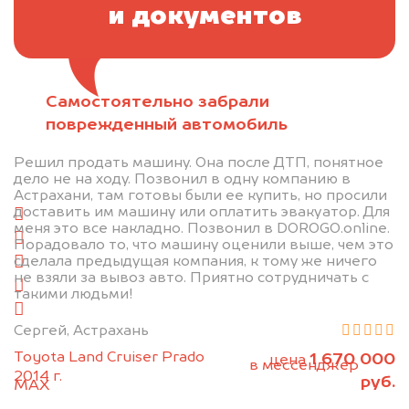
и документов
Самостоятельно забрали
Отправьте фотографии автомобиля — через
поврежденный автомобиль
минуту эксперт-оценщик назовёт сумму.
Решил продать машину. Она после ДТП, понятное
1. Сфотографируйте машину:
дело не на ходу. Позвонил в одну компанию в
Астрахани, там готовы были ее купить, но просили
доставить им машину или оплатить эвакуатор. Для
спереди
меня это все накладно. Позвонил в DOROGO.online.
сзади
Порадовало то, что машину оценили выше, чем это
сделала предыдущая компания, к тому же ничего
слева
не взяли за вывоз авто. Приятно сотрудничать с
справа
такими людьми!
салон
Сергей, Астрахань
2. Отправьте фотографии на номер
Toyota Land Cruiser Prado
1 670 000
цена
+79584983298 по WhatsApp*,
в мессенджер
2014 г.
руб.
MAX
или на электронную почту
info@dorogo.online