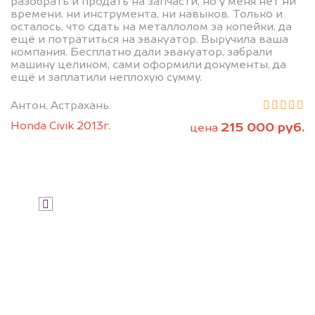
разобрать и продать на запчасти, но у меня нет ни
дороже, чем предлагают на
времени, ни инструмента, ни навыков. Только и
осталось, что сдать на металлолом за копейки, да
автоаукционах.
ещё и потратиться на эвакуатор. Выручила ваша
компания. Бесплатно дали эвакуатор, забрали
машину целиком, сами оформили документы, да
ещё и заплатили неплохую сумму.
Антон, Астрахань
Honda Civik 2013г.
215 000 руб.
цена
Узнать стоимость
Я даю согласие на обработку своих
персональных данных и соглашаюсь с
политикой конфиденциальности