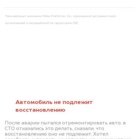
*принадлежит компании Meta Platforms, Inc., признанной экстремистской
организацией и запрещённой на территории РФ
Мы консультируем
абсолютно
БЕСПЛАТНО
Автомобиль не подлежит
восстановлению
Узнайте стоимость автомобиля на
После аварии пытался отремонтировать авто, в
разборку.
СТО отказались это делать, сказали, что
восстановлению оно не подлежит. Хотел
Мы купим ваше авто на 20.000 руб.