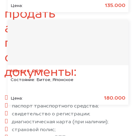
135.000
Цена:
продать
автомобиль,
подготовьте
следующие
документы:
Mazda 6, 2019
Состояние:
Битое, Японское
паспорт гражданина РФ;
180.000
Цена:
паспорт транспортного средства;
свидетельство о регистрации;
диагностическая карта (при наличии);
страховой полис;