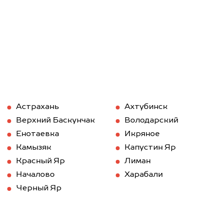
Астрахань
Ахтубинск
Верхний Баскунчак
Володарский
Енотаевка
Икряное
Камызяк
Капустин Яр
Красный Яр
Лиман
Началово
Харабали
Черный Яр