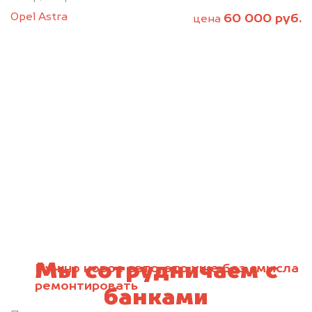
Opel Astra
60 000 руб.
цена
Мы сотрудничаем с
Нужно новое авто, это уже без смысла
ремонтировать
банками