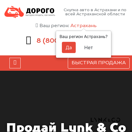
Скупка авто в Астрахани и по
всей Астраханской области
Ваш регион:
Астрахань
Ваш регион Астрахань?
551-81-15
8 (800)
Да
Нет
БЫСТРАЯ ПРОДАЖА
Продай Lynk & Co