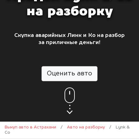
на разборку
Скупка аварийных Линк и Ко на разбор
за приличные деньги!
Оценить авто
Выкуп авто в Астрахани
/
Авто на разборку
/
Lynk &
Co