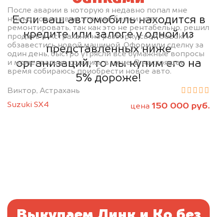
После аварии в которую я недавно попал мне
Если ваш автомобиль находится в
нужно новое авто, это уже без смысла
ремонтировать, так как это не рентабельно, решил
кредите или залоге у одной из
продать в Астрахани на разборку свой Suzuki и
обзавестись новой машиной. Оформили сделку за
представленных ниже
один день, быстро утрясли все бумажные вопросы
организаций, то мы купим его на
и моментально сошлись в цене. В настоящее
время собираюсь приобрести новое авто.
5% дороже!
Виктор, Астрахань
Suzuki SX4
150 000 руб.
цена
Выкупаем Линк и Ко без