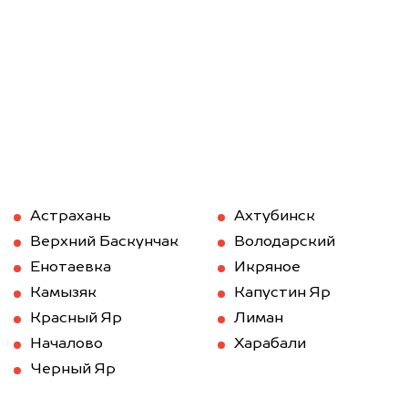
Астрахань
Ахтубинск
Верхний Баскунчак
Володарский
Енотаевка
Икряное
Камызяк
Капустин Яр
Красный Яр
Лиман
Началово
Харабали
Черный Яр