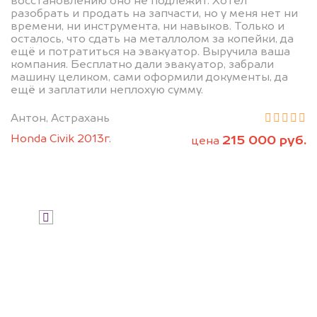
восстановлению оно не подлежит. Хотел
Мы купим ваше авто на 20.000 руб.
разобрать и продать на запчасти, но у меня нет ни
дороже, чем предлагают на
времени, ни инструмента, ни навыков. Только и
осталось, что сдать на металлолом за копейки, да
автоаукционах.
ещё и потратиться на эвакуатор. Выручила ваша
компания. Бесплатно дали эвакуатор, забрали
машину целиком, сами оформили документы, да
ещё и заплатили неплохую сумму.
Антон, Астрахань
Honda Civik 2013г.
215 000 руб.
цена
Узнать стоимость
Я даю согласие на обработку своих
персональных данных и соглашаюсь с
политикой конфиденциальности