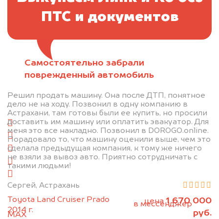
ПТС и документов
Самостоятельно забрали
Отправьте фотографии автомобиля — через
поврежденный автомобиль
минуту эксперт-оценщик назовёт сумму.
Решил продать машину. Она после ДТП, понятное
1. Сфотографируйте машину:
дело не на ходу. Позвонил в одну компанию в
Астрахани, там готовы были ее купить, но просили
доставить им машину или оплатить эвакуатор. Для
спереди
меня это все накладно. Позвонил в DOROGO.online.
сзади
Порадовало то, что машину оценили выше, чем это
сделала предыдущая компания, к тому же ничего
слева
не взяли за вывоз авто. Приятно сотрудничать с
справа
такими людьми!
салон
Сергей, Астрахань
2. Отправьте фотографии на номер
Toyota Land Cruiser Prado
1 670 000
цена
+79584983298 по WhatsApp*,
в мессенджер
2014 г.
руб.
MAX
или на электронную почту