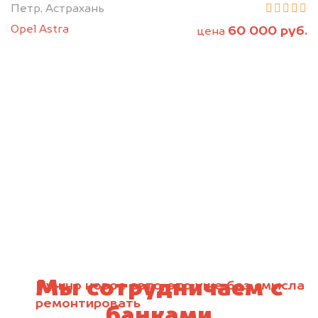
Петр, Астрахань
Opel Astra
60 000 руб.
цена
Мы сотрудничаем с
Нужно новое авто, это уже без смысла
ремонтировать
банками