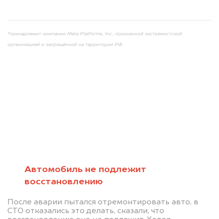
info@dorogo.online
*принадлежит компании Meta Platforms, Inc., признанной экстремистской
организацией и запрещённой на территории РФ
Мы консультируем
абсолютно
БЕСПЛАТНО
Автомобиль не подлежит
восстановлению
Узнайте стоимость автомобиля на
После аварии пытался отремонтировать авто, в
разборку.
СТО отказались это делать, сказали, что