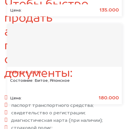
Чтобы быстро
135.000
Цена:
продать
автомобиль,
подготовьте
следующие
документы:
Mazda 6, 2019
Состояние:
Битое, Японское
паспорт гражданина РФ;
180.000
Цена:
паспорт транспортного средства;
свидетельство о регистрации;
диагностическая карта (при наличии);
страховой полис;