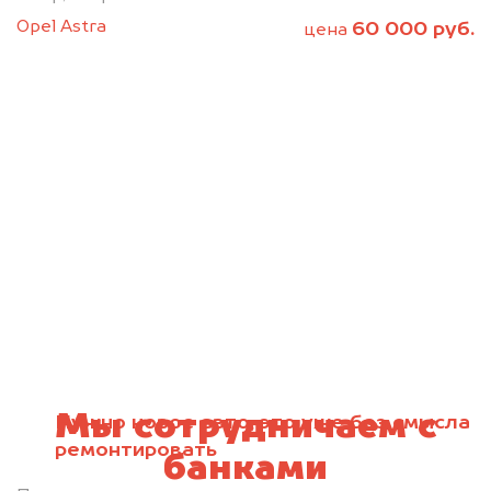
Opel Astra
60 000 руб.
цена
Мы сотрудничаем с
Нужно новое авто, это уже без смысла
ремонтировать
банками