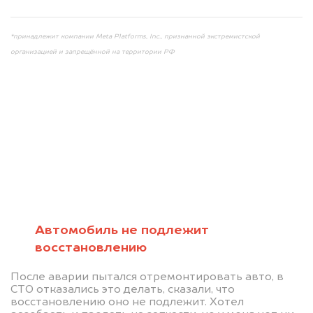
*принадлежит компании Meta Platforms, Inc., признанной экстремистской
организацией и запрещённой на территории РФ
Мы консультируем
абсолютно
БЕСПЛАТНО
Автомобиль не подлежит
восстановлению
Узнайте стоимость автомобиля на
После аварии пытался отремонтировать авто, в
разборку.
СТО отказались это делать, сказали, что
восстановлению оно не подлежит. Хотел
Мы купим ваше авто на 20.000 руб.