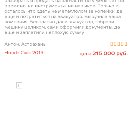
разобрать и продать на запчасти, но у меня нет ни
дороже, чем предлагают на
времени, ни инструмента, ни навыков. Только и
осталось, что сдать на металлолом за копейки, да
автоаукционах.
ещё и потратиться на эвакуатор. Выручила ваша
компания. Бесплатно дали эвакуатор, забрали
машину целиком, сами оформили документы, да
ещё и заплатили неплохую сумму.
Антон, Астрахань
Honda Civik 2013г.
215 000 руб.
цена
Узнать стоимость
Я даю согласие на обработку своих
персональных данных и соглашаюсь с
политикой конфиденциальности