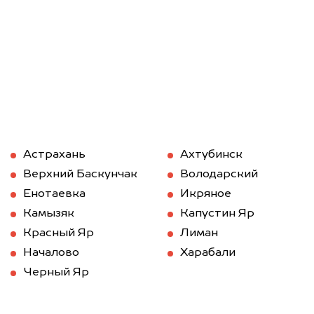
Астрахань
Ахтубинск
Верхний Баскунчак
Володарский
Енотаевка
Икряное
Камызяк
Капустин Яр
Красный Яр
Лиман
Началово
Харабали
Черный Яр