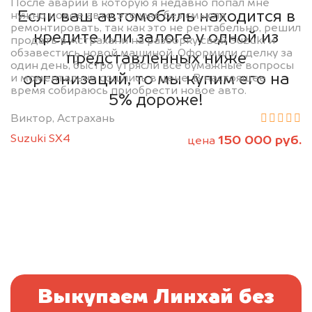
После аварии в которую я недавно попал мне
Если ваш автомобиль находится в
нужно новое авто, это уже без смысла
ремонтировать, так как это не рентабельно, решил
кредите или залоге у одной из
продать в Астрахани на разборку свой Suzuki и
обзавестись новой машиной. Оформили сделку за
представленных ниже
один день, быстро утрясли все бумажные вопросы
организаций, то мы купим его на
и моментально сошлись в цене. В настоящее
время собираюсь приобрести новое авто.
5% дороже!
Виктор, Астрахань
Suzuki SX4
150 000 руб.
цена
Выкупаем Линхай без