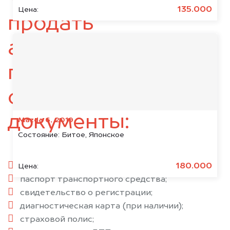
135.000
Цена:
продать
автомобиль,
подготовьте
следующие
документы:
Mazda 6, 2019
Состояние:
Битое, Японское
паспорт гражданина РФ;
180.000
Цена:
паспорт транспортного средства;
свидетельство о регистрации;
диагностическая карта (при наличии);
страховой полис;