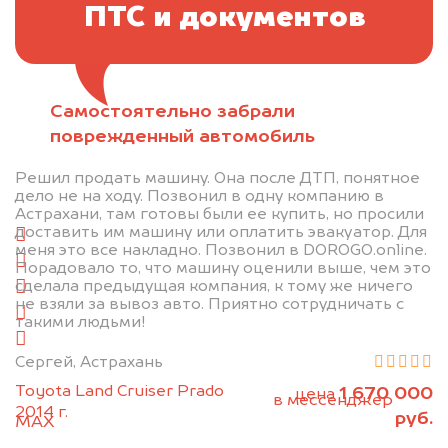
ПТС и документов
Самостоятельно забрали
Отправьте фотографии автомобиля — через
поврежденный автомобиль
минуту эксперт-оценщик назовёт сумму.
Решил продать машину. Она после ДТП, понятное
1. Сфотографируйте машину:
дело не на ходу. Позвонил в одну компанию в
Астрахани, там готовы были ее купить, но просили
доставить им машину или оплатить эвакуатор. Для
спереди
меня это все накладно. Позвонил в DOROGO.online.
сзади
Порадовало то, что машину оценили выше, чем это
сделала предыдущая компания, к тому же ничего
слева
не взяли за вывоз авто. Приятно сотрудничать с
справа
такими людьми!
салон
Сергей, Астрахань
2. Отправьте фотографии на номер
Toyota Land Cruiser Prado
1 670 000
цена
+79584983298 по WhatsApp*,
в мессенджер
2014 г.
руб.
MAX
или на электронную почту
info@dorogo.online