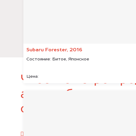
Subaru Forester, 2016
Состояние:
Битое, Японское
Чтобы быстро про
Цена:
автомобиль, подг
следующие докум
паспорт гражданина РФ;