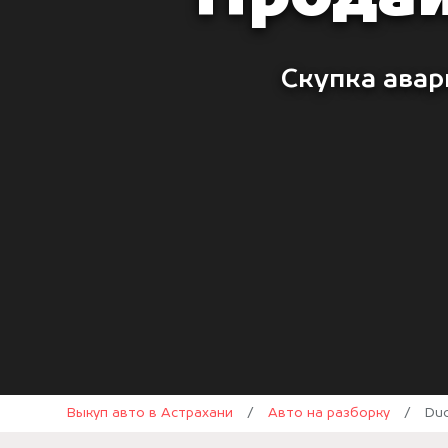
Скупка авар
Выкуп авто в Астрахани
/
Авто на разборку
/
Duc