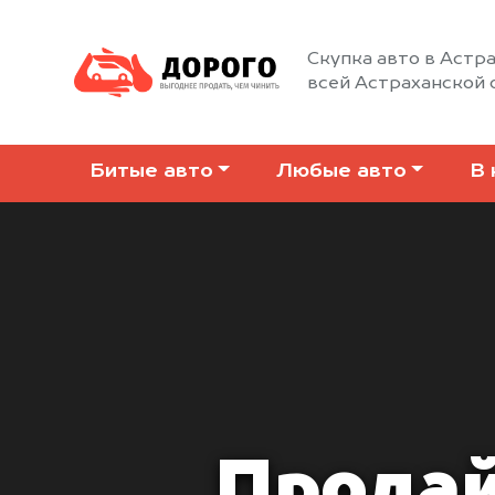
Скупка авто в Астра
всей Астраханской 
Битые авто
Любые авто
В 
Продай