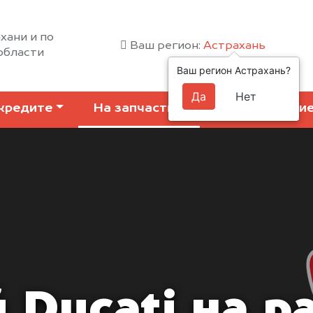
хани и по
Ваш регион:
Астрахань
области
Ваш регион Астрахань?
Да
Нет
кредите
На запчасти
Коммерчески
 Ducati на р