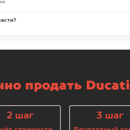
ия.
части?
но продать Ducati
2 шаг
3 шаг
чёт стоимости
Бесплатный ос