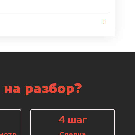
 на разбор?
4 шаг
мотр
Сделка